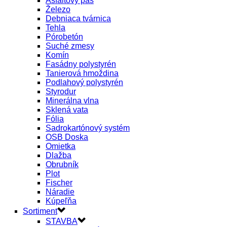
Asfaltový pás
Železo
Debniaca tvárnica
Tehla
Pórobetón
Suché zmesy
Komín
Fasádny polystyrén
Tanierová hmoždina
Podlahový polystyrén
Styrodur
Minerálna vlna
Sklená vata
Fólia
Sadrokartónový systém
OSB Doska
Omietka
Dlažba
Obrubník
Plot
Fischer
Náradie
Kúpeľňa
Sortiment
STAVBA