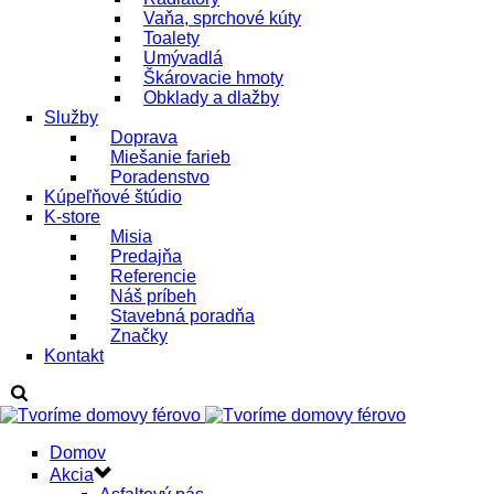
Vaňa, sprchové kúty
Toalety
Umývadlá
Škárovacie hmoty
Obklady a dlažby
Služby
Doprava
Miešanie farieb
Poradenstvo
Kúpeľňové štúdio
K-store
Misia
Predajňa
Referencie
Náš príbeh
Stavebná poradňa
Značky
Kontakt
Domov
Akcia