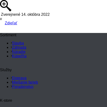
Zverejnené 14. októbra 2022
v
Zdieľať
Sortiment
Stavba
Záhrada
Náradie
Kúpeľňa
Služby
Doprava
Miešanie farieb
Poradenstvo
K-store