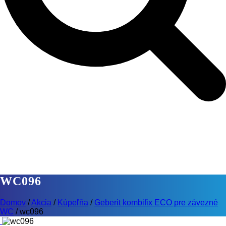
WC096
Domov
/
Akcia
/
Kúpeľňa
/
Geberit kombifix ECO pre závezné
WC
/
wc096