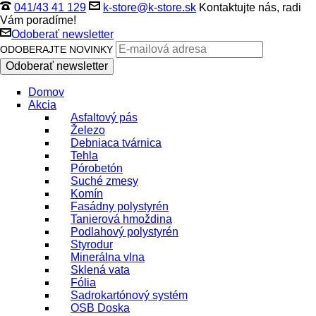
041/43 41 129
k-store@k-store.sk
Kontaktujte nás, radi
Vám poradíme!
Odoberať newsletter
ODOBERAJTE NOVINKY
Domov
Akcia
Asfaltový pás
Železo
Debniaca tvárnica
Tehla
Pórobetón
Suché zmesy
Komín
Fasádny polystyrén
Tanierová hmoždina
Podlahový polystyrén
Styrodur
Minerálna vlna
Sklená vata
Fólia
Sadrokartónový systém
OSB Doska