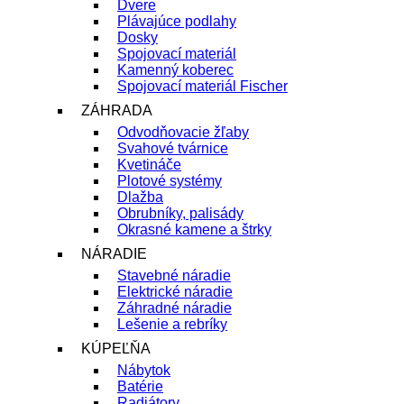
Dvere
Plávajúce podlahy
Dosky
Spojovací materiál
Kamenný koberec
Spojovací materiál Fischer
ZÁHRADA
Odvodňovacie žľaby
Svahové tvárnice
Kvetináče
Plotové systémy
Dlažba
Obrubníky, palisády
Okrasné kamene a štrky
NÁRADIE
Stavebné náradie
Elektrické náradie
Záhradné náradie
Lešenie a rebríky
KÚPEĽŇA
Nábytok
Batérie
Radiátory