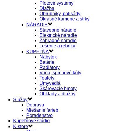
Plotové systémy
Dlažba
Obrubníky, palisády
Okrasné kamene a štrky
NÁRADIE
Stavebné náradie
Elektrické náradie
Záhradné náradie
Lešenie a rebríky
KÚPEĽŇA
Nábytok
Batérie
Radiátory
Vaňa, sprchové kúty
Toalety
Umývadlá
Škárovacie hmoty
Obklady a dlažby
Služby
Doprava
Miešanie farieb
Poradenstvo
Kúpeľňové štúdio
K-store