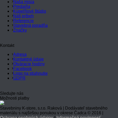
Naša misia
Predajňa
Kúpeľňové štúdio
Náš príbeh
Referencie
Stavebná poradňa
Značky
Kontakt
Adresa
Kontaktné údaje
Otváracie hodiny
Facebook
Logo na stiahnutie
GDPR
Sledujte nás
Možnosti platby
Stavebniny K-store, s.r.o. Raková | Dodávateľ stavebného
materiálu s najširšou ponukou v okrese Čadca © 2016 |
Ochrana osobných údajov
|
Informačná povinnosť