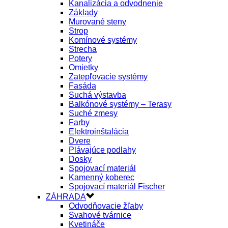
Kanalizácia a odvodnenie
Základy
Murované steny
Strop
Komínové systémy
Strecha
Potery
Omietky
Zatepľovacie systémy
Fasáda
Suchá výstavba
Balkónové systémy – Terasy
Suché zmesy
Farby
Elektroinštalácia
Dvere
Plávajúce podlahy
Dosky
Spojovací materiál
Kamenný koberec
Spojovací materiál Fischer
ZÁHRADA
Odvodňovacie žľaby
Svahové tvárnice
Kvetináče