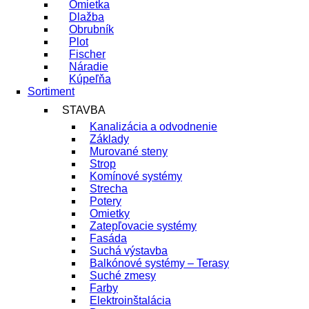
Omietka
Dlažba
Obrubník
Plot
Fischer
Náradie
Kúpeľňa
Sortiment
STAVBA
Kanalizácia a odvodnenie
Základy
Murované steny
Strop
Komínové systémy
Strecha
Potery
Omietky
Zatepľovacie systémy
Fasáda
Suchá výstavba
Balkónové systémy – Terasy
Suché zmesy
Farby
Elektroinštalácia