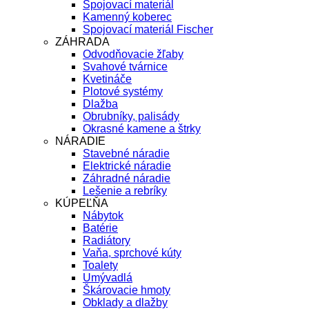
Spojovací materiál
Kamenný koberec
Spojovací materiál Fischer
ZÁHRADA
Odvodňovacie žľaby
Svahové tvárnice
Kvetináče
Plotové systémy
Dlažba
Obrubníky, palisády
Okrasné kamene a štrky
NÁRADIE
Stavebné náradie
Elektrické náradie
Záhradné náradie
Lešenie a rebríky
KÚPEĽŇA
Nábytok
Batérie
Radiátory
Vaňa, sprchové kúty
Toalety
Umývadlá
Škárovacie hmoty
Obklady a dlažby