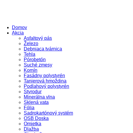
Domov
Akcia
Asfaltový pás
Železo
Debniaca tvárnica
Tehla
Pórobetón
Suché zmesy
Komín
Fasádny polystyrén
Tanierová hmoždina
Podlahový polystyrén
Styrodur
Minerálna vlna
Sklená vata
Fólia
Sadrokartónový systém
OSB Doska
Omietka
Dlažba