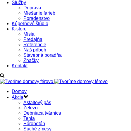
Služby
Doprava
Miešanie farieb
Poradenstvo
Kúpeľňové štúdio
K-store
Misia
Predajňa
Referencie
Náš príbeh
Stavebná poradňa
Značky
Kontakt
Domov
Akcia
Asfaltový pás
Železo
Debniaca tvárnica
Tehla
Pórobetón
Suché zmesy