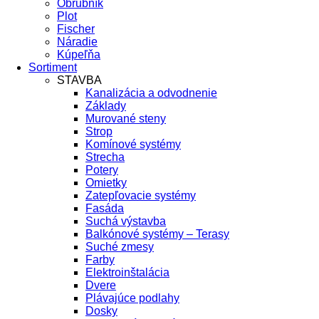
Obrubník
Plot
Fischer
Náradie
Kúpeľňa
Sortiment
STAVBA
Kanalizácia a odvodnenie
Základy
Murované steny
Strop
Komínové systémy
Strecha
Potery
Omietky
Zatepľovacie systémy
Fasáda
Suchá výstavba
Balkónové systémy – Terasy
Suché zmesy
Farby
Elektroinštalácia
Dvere
Plávajúce podlahy
Dosky