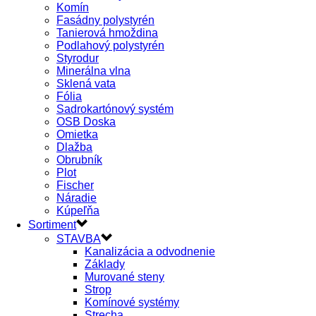
Komín
Fasádny polystyrén
Tanierová hmoždina
Podlahový polystyrén
Styrodur
Minerálna vlna
Sklená vata
Fólia
Sadrokartónový systém
OSB Doska
Omietka
Dlažba
Obrubník
Plot
Fischer
Náradie
Kúpeľňa
Sortiment
STAVBA
Kanalizácia a odvodnenie
Základy
Murované steny
Strop
Komínové systémy
Strecha