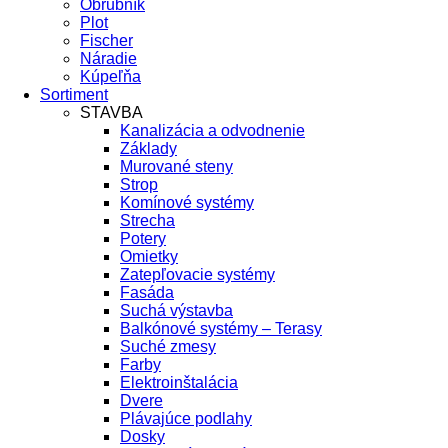
Obrubník
Plot
Fischer
Náradie
Kúpeľňa
Sortiment
STAVBA
Kanalizácia a odvodnenie
Základy
Murované steny
Strop
Komínové systémy
Strecha
Potery
Omietky
Zatepľovacie systémy
Fasáda
Suchá výstavba
Balkónové systémy – Terasy
Suché zmesy
Farby
Elektroinštalácia
Dvere
Plávajúce podlahy
Dosky