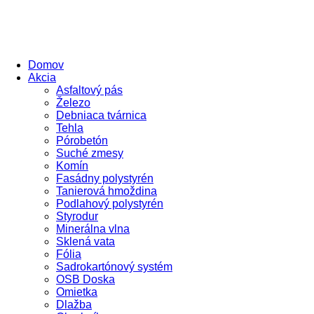
Domov
Akcia
Asfaltový pás
Železo
Debniaca tvárnica
Tehla
Pórobetón
Suché zmesy
Komín
Fasádny polystyrén
Tanierová hmoždina
Podlahový polystyrén
Styrodur
Minerálna vlna
Sklená vata
Fólia
Sadrokartónový systém
OSB Doska
Omietka
Dlažba