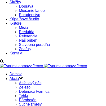
Služby
Doprava
Miešanie farieb
Poradenstvo
Kúpeľňové štúdio
K-store
Misia
Predajňa
Referencie
Náš príbeh
Stavebná poradňa
Značky
Kontakt
Domov
Akcia
Asfaltový pás
Železo
Debniaca tvárnica
Tehla
Pórobetón
Suché zmesy