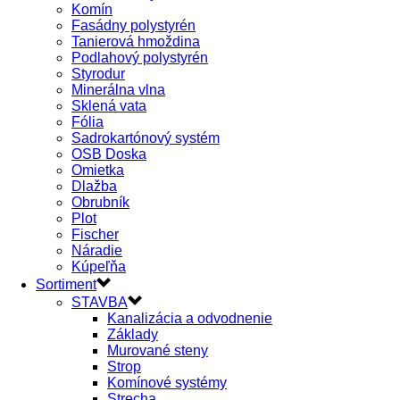
Komín
Fasádny polystyrén
Tanierová hmoždina
Podlahový polystyrén
Styrodur
Minerálna vlna
Sklená vata
Fólia
Sadrokartónový systém
OSB Doska
Omietka
Dlažba
Obrubník
Plot
Fischer
Náradie
Kúpeľňa
Sortiment
STAVBA
Kanalizácia a odvodnenie
Základy
Murované steny
Strop
Komínové systémy
Strecha