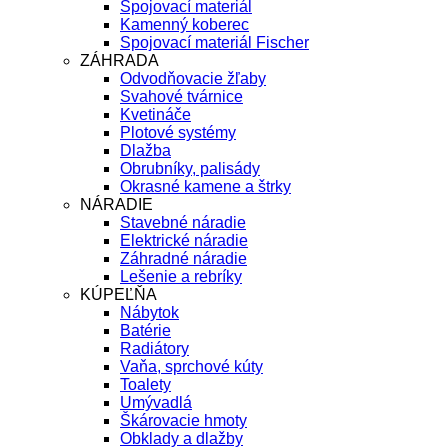
Spojovací materiál
Kamenný koberec
Spojovací materiál Fischer
ZÁHRADA
Odvodňovacie žľaby
Svahové tvárnice
Kvetináče
Plotové systémy
Dlažba
Obrubníky, palisády
Okrasné kamene a štrky
NÁRADIE
Stavebné náradie
Elektrické náradie
Záhradné náradie
Lešenie a rebríky
KÚPEĽŇA
Nábytok
Batérie
Radiátory
Vaňa, sprchové kúty
Toalety
Umývadlá
Škárovacie hmoty
Obklady a dlažby