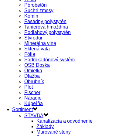
Pórobetón
Suché zmesy
Komín
Fasádny polystyrén
Tanierová hmoždina
Podlahový polystyrén
Styrodur
Minerálna vlna
Sklená vata
Fólia
Sadrokartónový systém
OSB Doska
Omietka
Dlažba
Obrubník
Plot
Fischer
Náradie
Kúpeľňa
Sortiment
STAVBA
Kanalizácia a odvodnenie
Základy
Murované steny