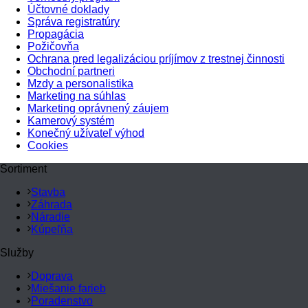
Účtovné doklady
Správa registratúry
Propagácia
Požičovňa
Ochrana pred legalizáciou príjímov z trestnej činnosti
Obchodní partneri
Mzdy a personalistika
Marketing na súhlas
Marketing oprávnený záujem
Kamerový systém
Konečný užívateľ výhod
Cookies
Sortiment
Stavba
Záhrada
Náradie
Kúpeľňa
Služby
Doprava
Miešanie farieb
Poradenstvo