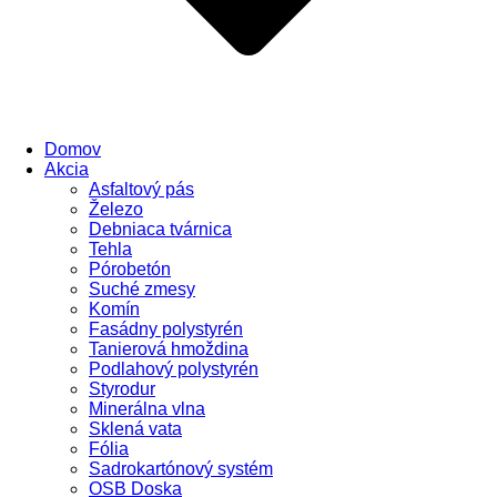
Domov
Akcia
Asfaltový pás
Železo
Debniaca tvárnica
Tehla
Pórobetón
Suché zmesy
Komín
Fasádny polystyrén
Tanierová hmoždina
Podlahový polystyrén
Styrodur
Minerálna vlna
Sklená vata
Fólia
Sadrokartónový systém
OSB Doska