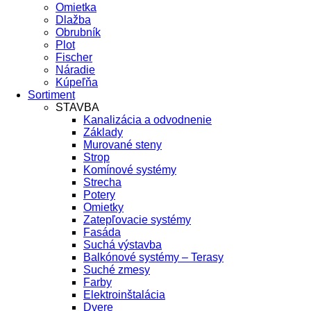
Omietka
Dlažba
Obrubník
Plot
Fischer
Náradie
Kúpeľňa
Sortiment
STAVBA
Kanalizácia a odvodnenie
Základy
Murované steny
Strop
Komínové systémy
Strecha
Potery
Omietky
Zatepľovacie systémy
Fasáda
Suchá výstavba
Balkónové systémy – Terasy
Suché zmesy
Farby
Elektroinštalácia
Dvere