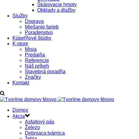
Škárovacie hmoty
Obklady a dlažby
Služby
Doprava
Miešanie farieb
Poradenstvo
Kúpeľňové štúdio
K-store
Misia
Predajňa
Referencie
Náš príbeh
Stavebná poradňa
Značky
Kontakt
Domov
Akcia
Asfaltový pás
Železo
Debniaca tvárnica
Tehla