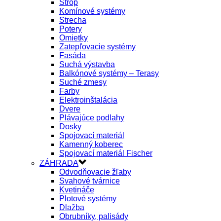
Strop
Komínové systémy
Strecha
Potery
Omietky
Zatepľovacie systémy
Fasáda
Suchá výstavba
Balkónové systémy – Terasy
Suché zmesy
Farby
Elektroinštalácia
Dvere
Plávajúce podlahy
Dosky
Spojovací materiál
Kamenný koberec
Spojovací materiál Fischer
ZÁHRADA
Odvodňovacie žľaby
Svahové tvárnice
Kvetináče
Plotové systémy
Dlažba
Obrubníky, palisády