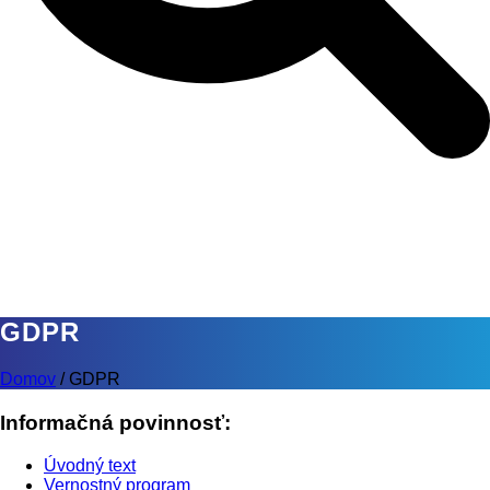
GDPR
Domov
/
GDPR
Informačná povinnosť:
Úvodný text
Vernostný program