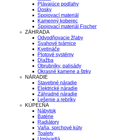
Plávajúce podlahy
Dosky
Spojovací materiál
Kamenný koberec
Spojovací materiál Fischer
ZÁHRADA
Odvodňovacie žľaby
Svahové tvárnice
Kvetináče
Plotové systémy
Dlažba
Obrubníky, palisády
Okrasné kamene a štrky
NÁRADIE
Stavebné náradie
Elektrické náradie
Záhradné náradie
Lešenie a rebríky
KÚPEĽŇA
Nábytok
Batérie
Radiátory
Vaňa, sprchové kúty
Toalety
Umývadlá