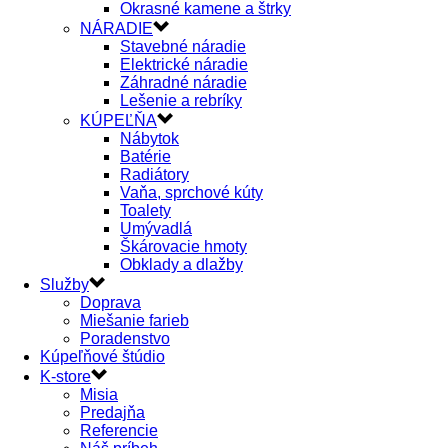
Okrasné kamene a štrky
NÁRADIE
Stavebné náradie
Elektrické náradie
Záhradné náradie
Lešenie a rebríky
KÚPEĽŇA
Nábytok
Batérie
Radiátory
Vaňa, sprchové kúty
Toalety
Umývadlá
Škárovacie hmoty
Obklady a dlažby
Služby
Doprava
Miešanie farieb
Poradenstvo
Kúpeľňové štúdio
K-store
Misia
Predajňa
Referencie