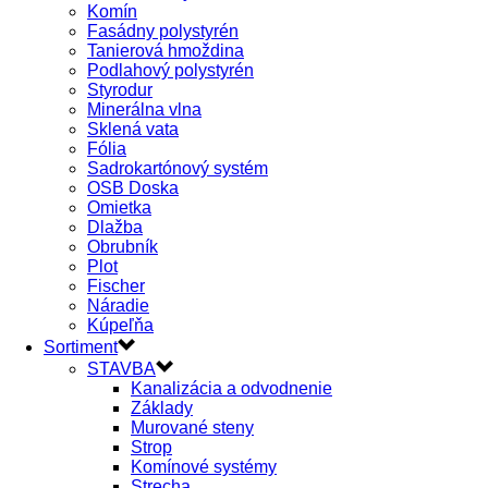
Komín
Fasádny polystyrén
Tanierová hmoždina
Podlahový polystyrén
Styrodur
Minerálna vlna
Sklená vata
Fólia
Sadrokartónový systém
OSB Doska
Omietka
Dlažba
Obrubník
Plot
Fischer
Náradie
Kúpeľňa
Sortiment
STAVBA
Kanalizácia a odvodnenie
Základy
Murované steny
Strop
Komínové systémy
Strecha