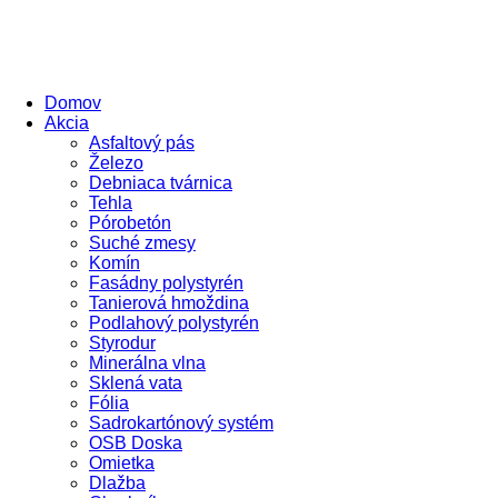
Domov
Akcia
Asfaltový pás
Železo
Debniaca tvárnica
Tehla
Pórobetón
Suché zmesy
Komín
Fasádny polystyrén
Tanierová hmoždina
Podlahový polystyrén
Styrodur
Minerálna vlna
Sklená vata
Fólia
Sadrokartónový systém
OSB Doska
Omietka
Dlažba