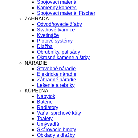
Spojovací materiál
Kamenný koberec
Spojovací materiál Fischer
ZÁHRADA
Odvodňovacie žľaby
Svahové tvárnice
Kvetináče
Plotové systémy
Dlažba
Obrubníky, palisády
Okrasné kamene a štrky
NÁRADIE
Stavebné náradie
Elektrické náradie
Záhradné náradie
Lešenie a rebríky
KÚPEĽŇA
Nábytok
Batérie
Radiátory
Vaňa, sprchové kúty
Toalety
Umývadlá
Škárovacie hmoty
Obklady a dlažby