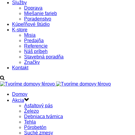
Služby
Doprava
Miešanie farieb
Poradenstvo
Kúpeľňové štúdio
K-store
Misia
Predajňa
Referencie
Náš príbeh
Stavebná poradňa
Značky
Kontakt
Domov
Akcia
Asfaltový pás
Železo
Debniaca tvárnica
Tehla
Pórobetón
Suché zmesy