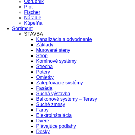
Obrubník
Plot
Fischer
Náradie
Kúpeľňa
Sortiment
STAVBA
Kanalizácia a odvodnenie
Základy
Murované steny
Strop
Komínové systémy
Strecha
Potery
Omietky
Zatepľovacie systémy
Fasáda
Suchá výstavba
Balkónové systémy – Terasy
Suché zmesy
Farby
Elektroinštalácia
Dvere
Plávajúce podlahy
Dosky