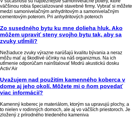
V súčasnosti sú najbežnejšie samonivelačné potery, ktoré
väčšinou robia špecializované stavebné firmy. Vybrať si môžete
medzi samonivelačným anhydritovým a samonivelačným
cementovým poterom. Pri anhydritových poteroch
Zo susedného bytu ku mne dolieha hluk. Ako
môžem upraviť steny svojho bytu tak, aby sa
zvuky utĺmili?
Nežiaduce zvuky výrazne narúšajú kvalitu bývania a neraz
môžu mať aj škodlivé účinky na náš organizmus. Na ich
utĺmenie odporúčam nainštalovať Modrú akustickú dosku
Activ‘Air
Uvažujem nad použitím kamenného koberca v
dome aj jeho okolí. Môžete mi o ňom povedať
viac informácií?
Kamenný koberec je materiálom, ktorým sa upravujú plochy, a
to nielen v rodinných domoch, ale aj vo väčších priestoroch. Je
zložený z prírodného triedeného kameniva