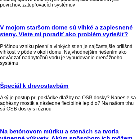
povrchov, zatepľovacích systémov
V mojom staršom dome sú vlhké a zaplesnené
steny. Viete mi poradiť ako problém vyriešiť?
Príčinou vzniku plesní a vlhkých stien je najčastejšie prílišná
vlhkosť v pôde v okolí domu. Najvhodnejším riešením ako
odvádzať nadbytočnú vodu je vybudovanie drenážneho
systému
Špeciál k drevostavbám
Aký je postup pri pokládke dlažby na OSB dosky? Nanesie sa
adhézny mostík a následne flexibilné lepidlo? Na našom trhu
sú OSB dosky s rôznou
Na betónovom múriku a stenách sa tvoria
vápenné výkvety. Akým spôsobom ich môžem