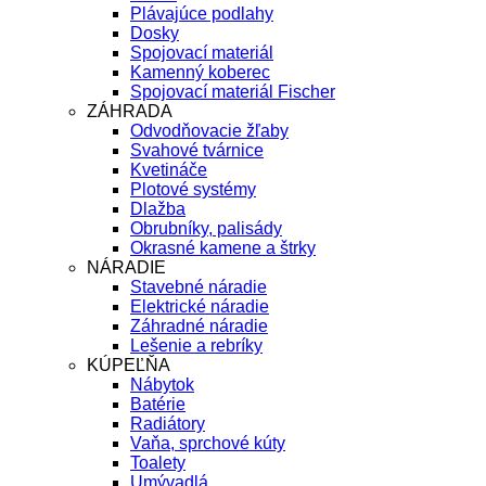
Plávajúce podlahy
Dosky
Spojovací materiál
Kamenný koberec
Spojovací materiál Fischer
ZÁHRADA
Odvodňovacie žľaby
Svahové tvárnice
Kvetináče
Plotové systémy
Dlažba
Obrubníky, palisády
Okrasné kamene a štrky
NÁRADIE
Stavebné náradie
Elektrické náradie
Záhradné náradie
Lešenie a rebríky
KÚPEĽŇA
Nábytok
Batérie
Radiátory
Vaňa, sprchové kúty
Toalety
Umývadlá