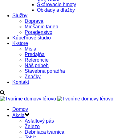
Škárovacie hmoty
Obklady a dlažby
Služby
Doprava
Miešanie farieb
Poradenstvo
Kúpeľňové štúdio
K-store
Misia
Predajňa
Referencie
Náš príbeh
Stavebná poradňa
Značky
Kontakt
Domov
Akcia
Asfaltový pás
Železo
Debniaca tvárnica
Tehla