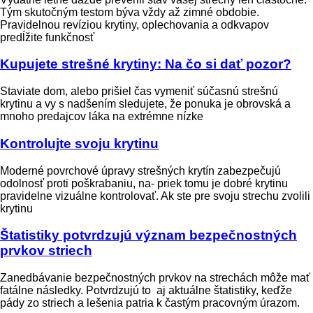
Tým skutočným testom býva vždy až zimné obdobie.
Pravidelnou revíziou krytiny, oplechovania a odkvapov
predĺžite funkčnosť
Kupujete strešné krytiny: Na čo si dať pozor?
Staviate dom, alebo prišiel čas vymeniť súčasnú strešnú
krytinu a vy s nadšením sledujete, že ponuka je obrovská a
mnoho predajcov láka na extrémne nízke
Kontrolujte svoju krytinu
Moderné povrchové úpravy strešných krytín zabezpečujú
odolnosť proti poškrabaniu, na- priek tomu je dobré krytinu
pravidelne vizuálne kontrolovať. Ak ste pre svoju strechu zvolili
krytinu
Štatistiky potvrdzujú význam bezpečnostných
prvkov striech
Zanedbávanie bezpečnostných prvkov na strechách môže mať
fatálne následky. Potvrdzujú to aj aktuálne štatistiky, keďže
pády zo striech a lešenia patria k častým pracovným úrazom.