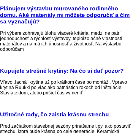
Plánujem výstavbu murovaného rodinného
domu. Aké materiály mi môžete odporučiť a čím
sa vyznačujú?
Pri výbere zohrávajú úlohu viaceré kritéria, medzi ne patrí
jednoduchosť a rýchlosť výstavby, teploizolačné vlastnosti
materiálov a najmä ich únosnosť a životnosť. Na výstavbu
odporúčam
Kupujete strešné krytiny: Na čo si dať pozor?
Vľavo „lacná“ krytina už po krátkom čase po montáži. Vpravo
krytina Ruukki po viac ako pätnástich rokoch od inštalácie.
Staviate dom, alebo prišiel čas vymeniť
Užitočné rady, čo zaistia krásnu strechu
Pred začiatkom stavebnej sezóny prinášame tipy, ako postaviť
strechu, ktorá bude krásna po celé generácie. Keramická