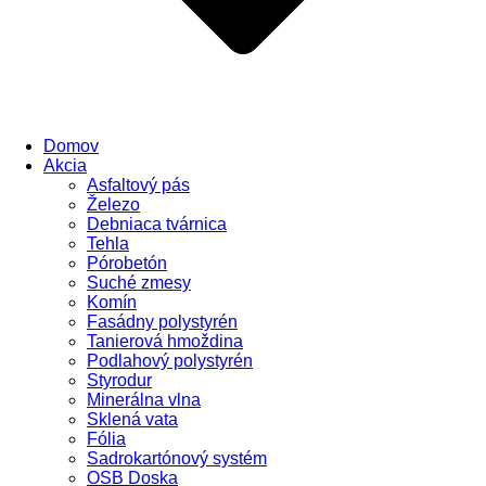
Domov
Akcia
Asfaltový pás
Železo
Debniaca tvárnica
Tehla
Pórobetón
Suché zmesy
Komín
Fasádny polystyrén
Tanierová hmoždina
Podlahový polystyrén
Styrodur
Minerálna vlna
Sklená vata
Fólia
Sadrokartónový systém
OSB Doska