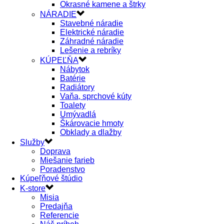
Okrasné kamene a štrky
NÁRADIE
Stavebné náradie
Elektrické náradie
Záhradné náradie
Lešenie a rebríky
KÚPEĽŇA
Nábytok
Batérie
Radiátory
Vaňa, sprchové kúty
Toalety
Umývadlá
Škárovacie hmoty
Obklady a dlažby
Služby
Doprava
Miešanie farieb
Poradenstvo
Kúpeľňové štúdio
K-store
Misia
Predajňa
Referencie