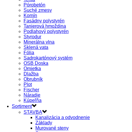
Pórobetón
Suché zmesy
Komín
Fasádny polystyrén
Tanierová hmoždina
Podlahový polystyrén
Styrodur
Minerálna vlna
Sklená vata
Fólia
Sadrokartónový systém
OSB Doska
Omietka
Dlažba
Obrubník
Plot
Fischer
Náradie
Kúpeľňa
Sortiment
STAVBA
Kanalizácia a odvodnenie
Základy
Murované steny