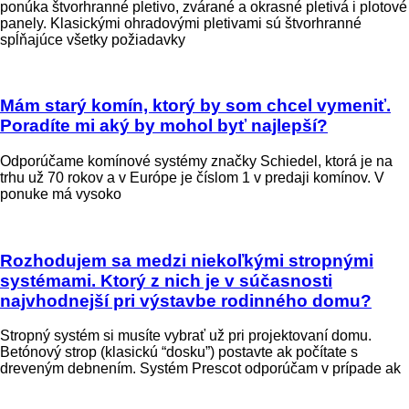
ponúka štvorhranné pletivo, zvárané a okrasné pletivá i plotové
panely. Klasickými ohradovými pletivami sú štvorhranné
spĺňajúce všetky požiadavky
Mám starý komín, ktorý by som chcel vymeniť.
Poradíte mi aký by mohol byť najlepší?
Odporúčame komínové systémy značky Schiedel, ktorá je na
trhu už 70 rokov a v Európe je číslom 1 v predaji komínov. V
ponuke má vysoko
Rozhodujem sa medzi niekoľkými stropnými
systémami. Ktorý z nich je v súčasnosti
najvhodnejší pri výstavbe rodinného domu?
Stropný systém si musíte vybrať už pri projektovaní domu.
Betónový strop (klasickú “dosku”) postavte ak počítate s
dreveným debnením. Systém Prescot odporúčam v prípade ak