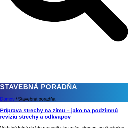
STAVEBNÁ PORADŇA
Domov
/
Stavebná poradňa
Príprava strechy na zimu – jako na podzimnú
revíziu strechy a odkvapov
Výdatné letné dažde preverili stav vašej strechy len čiastočne.