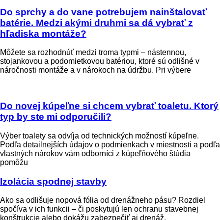
Do sprchy a do vane potrebujem nainštalovať
batérie. Medzi akými druhmi sa dá vybrať z
hľadiska montáže?
Môžete sa rozhodnúť medzi troma typmi – nástennou,
stojankovou a podomietkovou batériou, ktoré sú odlišné v
náročnosti montáže a v nárokoch na údržbu. Pri výbere
Do novej kúpeľne si chcem vybrať toaletu. Ktorý
typ by ste mi odporučili?
Výber toalety sa odvíja od technických možností kúpeľne.
Podľa detailnejších údajov o podmienkach v miestnosti a podľa
vlastných nárokov vám odborníci z kúpeľňového štúdia
pomôžu
Izolácia spodnej stavby
Ako sa odlišuje nopová fólia od drenážneho pásu? Rozdiel
spočíva v ich funkcii – či poskytujú len ochranu stavebnej
konštrukcie alebo dokážu zabezpečiť aj drenáž.