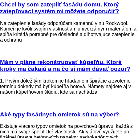
Chcel by som zatepliť fasádu domu. Ktorý
zatepľovací systém mi môžete odporučiť?
Na zateplenie fasády odporúčam kamennú vlnu Rockwool.
Kameň je kvôli svojím vlastnostiam univerzálnym materiálom a
spĺňa kritériá potrebné pre dôsledné a dlhotrvajúce zateplenie
a ochranu
Mám v pláne rekonštruovať kúpeľňu. Ktoré
kroky ma čakajú a na čo si mám dávať pozor?
1. Prvým dôležitým krokom je hľadanie inšpirácie a zvolenie
termínu dokedy má byť kúpeľňa hotová. Námety nájdete aj v
našom kúpeľňovom štúdiu, kde sa nachádza
Aké typy fasádnych omietok sú na výber?
Existuje viacero typov omietok na povrchovú úpravu, každá z
nich má svoje špecifické vlastnosti. Akrylátovú využijete pri
finálnej úprave betónových panelov, sadrokartónových