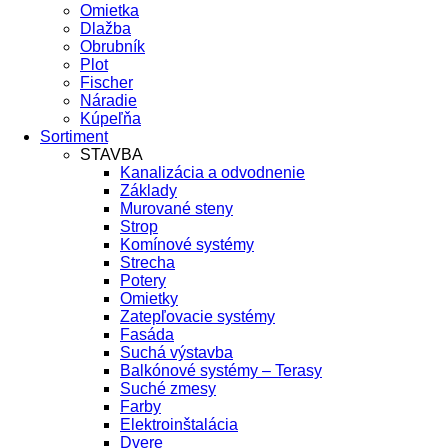
Omietka
Dlažba
Obrubník
Plot
Fischer
Náradie
Kúpeľňa
Sortiment
STAVBA
Kanalizácia a odvodnenie
Základy
Murované steny
Strop
Komínové systémy
Strecha
Potery
Omietky
Zatepľovacie systémy
Fasáda
Suchá výstavba
Balkónové systémy – Terasy
Suché zmesy
Farby
Elektroinštalácia
Dvere