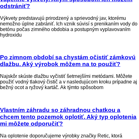
odstrániť?
Výkvety predstavujú prirodzený a sprievodný jav, ktorému
nemožno úplne zabrániť. Ich vznik súvisí s prenikaním vody do
betónu počas zimného obdobia a postupným vyplavovaním
hydroxidu
Po zimnom období sa chystám očistiť zámkovú
dlažbu. Aký výrobok môžem na to použiť?
Najskôr skúste dlažbu vyčistiť šetrnejšími metódami. Môžete
použiť vodný tlakový čistič a v nasledujúcom kroku prípadne aj
bežný ocot a ryžový kartáč. Ak týmto spôsobom
Vlastním záhradu so záhradnou chatkou a
chcem tento pozemok oplotiť. Aký typ oplotenia
mi môžete odporučiť?
Na oplotenie doporučujeme výrobky značky Retic, ktorá