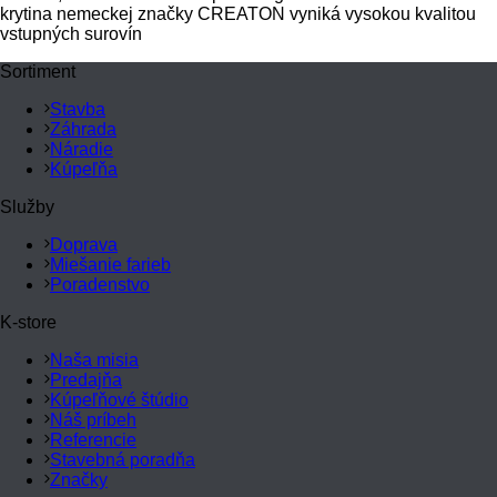
krytina nemeckej značky CREATON vyniká vysokou kvalitou
vstupných surovín
Sortiment
Stavba
Záhrada
Náradie
Kúpeľňa
Služby
Doprava
Miešanie farieb
Poradenstvo
K-store
Naša misia
Predajňa
Kúpeľňové štúdio
Náš príbeh
Referencie
Stavebná poradňa
Značky