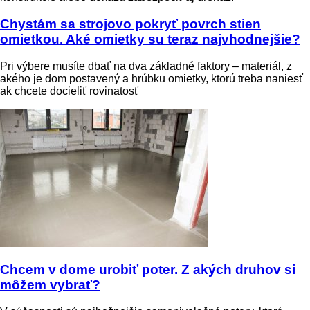
Chystám sa strojovo pokryť povrch stien
omietkou. Aké omietky su teraz najvhodnejšie?
Pri výbere musíte dbať na dva základné faktory – materiál, z
akého je dom postavený a hrúbku omietky, ktorú treba naniesť
ak chcete docieliť rovinatosť
Chcem v dome urobiť poter. Z akých druhov si
môžem vybrať?