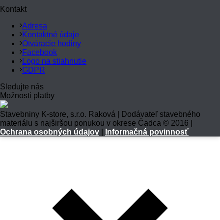
Kontakt
Adresa
Kontaktné údaje
Otváracie hodiny
Facebook
Logo na stiahnutie
GDPR
Sledujte nás
Možnosti platby
Stavebniny K-store, s.r.o. Raková | Dodávateľ stavebného
materiálu s najširšou ponukou v okrese Čadca © 2016 |
Ochrana osobných údajov
|
Informačná povinnosť