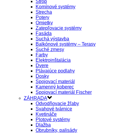
Strop
Komínové systémy
Strecha
Potery
Omietky
Zatepľovacie systémy
Fasáda
Suchá výstavba
Balkónové systémy – Terasy
Suché zmesy
Farby
Elektroinštalácia
Dvere
Plávajúce podlahy
Dosky
Spojovací materiál
Kamenný koberec
Spojovací materiál Fischer
ZÁHRADA
Odvodňovacie žľaby
Svahové tvárnice
Kvetináče
Plotové systémy
Dlažba
Obrubníky, palisády