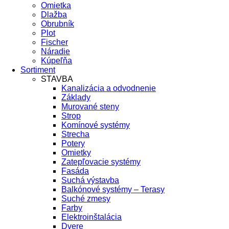
Omietka
Dlažba
Obrubník
Plot
Fischer
Náradie
Kúpeľňa
Sortiment
STAVBA
Kanalizácia a odvodnenie
Základy
Murované steny
Strop
Komínové systémy
Strecha
Potery
Omietky
Zatepľovacie systémy
Fasáda
Suchá výstavba
Balkónové systémy – Terasy
Suché zmesy
Farby
Elektroinštalácia
Dvere