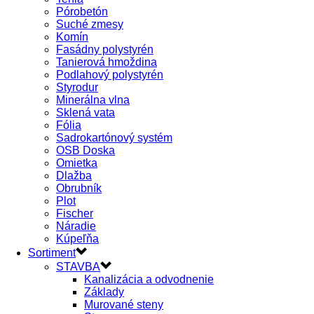
Pórobetón
Suché zmesy
Komín
Fasádny polystyrén
Tanierová hmoždina
Podlahový polystyrén
Styrodur
Minerálna vlna
Sklená vata
Fólia
Sadrokartónový systém
OSB Doska
Omietka
Dlažba
Obrubník
Plot
Fischer
Náradie
Kúpeľňa
Sortiment
STAVBA
Kanalizácia a odvodnenie
Základy
Murované steny