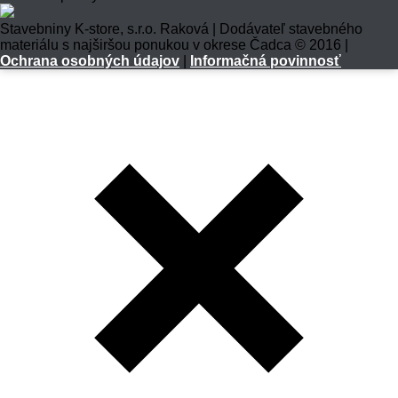
Stavebniny K-store, s.r.o. Raková | Dodávateľ stavebného
materiálu s najširšou ponukou v okrese Čadca © 2016 |
Ochrana osobných údajov
|
Informačná povinnosť