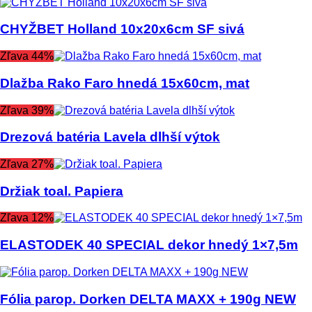
CHYŽBET Holland 10x20x6cm SF sivá
Zľava 44%
Dlažba Rako Faro hnedá 15x60cm, mat
Zľava 39%
Drezová batéria Lavela dlhší výtok
Zľava 27%
Držiak toal. Papiera
Zľava 12%
ELASTODEK 40 SPECIAL dekor hnedý 1×7,5m
Fólia parop. Dorken DELTA MAXX + 190g NEW