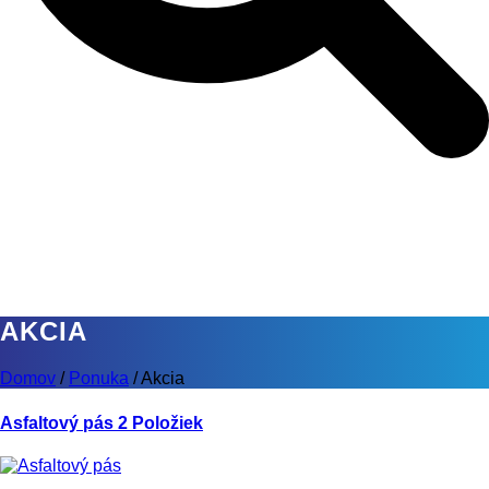
AKCIA
Domov
/
Ponuka
/
Akcia
Asfaltový pás
2 Položiek