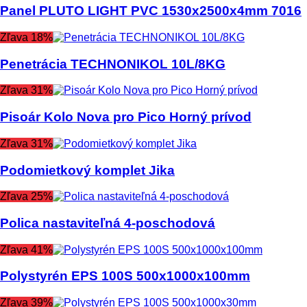
Panel PLUTO LIGHT PVC 1530x2500x4mm 7016
Zľava 18%
Penetrácia TECHNONIKOL 10L/8KG
Zľava 31%
Pisoár Kolo Nova pro Pico Horný prívod
Zľava 31%
Podomietkový komplet Jika
Zľava 25%
Polica nastaviteľná 4-poschodová
Zľava 41%
Polystyrén EPS 100S 500x1000x100mm
Zľava 39%