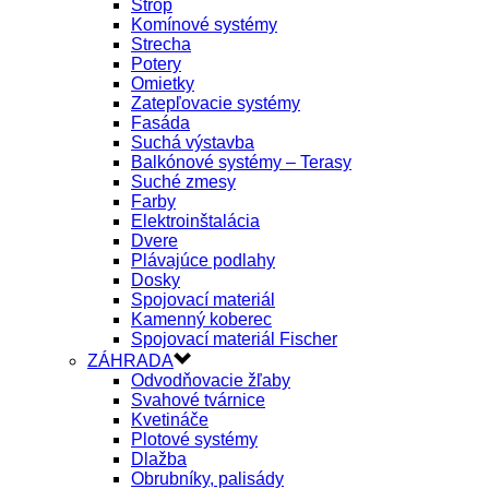
Strop
Komínové systémy
Strecha
Potery
Omietky
Zatepľovacie systémy
Fasáda
Suchá výstavba
Balkónové systémy – Terasy
Suché zmesy
Farby
Elektroinštalácia
Dvere
Plávajúce podlahy
Dosky
Spojovací materiál
Kamenný koberec
Spojovací materiál Fischer
ZÁHRADA
Odvodňovacie žľaby
Svahové tvárnice
Kvetináče
Plotové systémy
Dlažba
Obrubníky, palisády