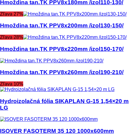
Hmoždina tan.TK PPV8x180mm /izol110-130/
Zľava 27%
Hmoždina tan.TK PPV8x200mm /izol130-150/
Zľava 28%
Hmoždina tan.TK PPV8x220mm /izol150-170/
Hmoždina tan.TK PPV8x260mm /izol190-210/
Zľava 10%
Hydroizolačná fólia SIKAPLAN G-15 1,54×20 m
LG
ISOVER FASOTERM 35 120 1000x600mm