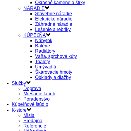
Okrasné kamene a štrky
NÁRADIE
Stavebné náradie
Elektrické náradie
Záhradné náradie
Lešenie a rebríky
KÚPEĽŇA
Nábytok
Batérie
Radiátory
Vaňa, sprchové kúty
Toalety
Umývadlá
Škárovacie hmoty
Obklady a dlažby
Služby
Doprava
Miešanie farieb
Poradenstvo
Kúpeľňové štúdio
K-store
Misia
Predajňa
Referencie