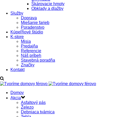
Škárovacie hmoty
Obklady a dlažby
Služby
Doprava
Miešanie farieb
Poradenstvo
Kúpeľňové štúdio
K-store
Misia
Predajňa
Referencie
Náš príbeh
Stavebná poradňa
Značky
Kontakt
Domov
Akcia
Asfaltový pás
Železo
Debniaca tvárnica
Tehla