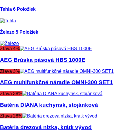
Tehla
6 Položiek
Železo
5 Položiek
Zľava 4%
AEG Brúska pásová HBS 1000E
Zľava 3%
AEG multifunkčné náradie OMNI-300 SET1
Zľava 38%
Batéria DIANA kuchynsk, stojánková
Zľava 28%
Batéria drezová nízka, krátk vývod