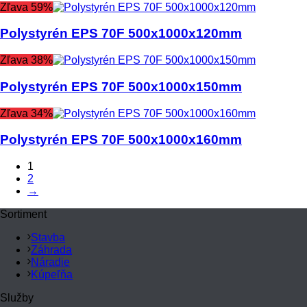
Zľava 59%
Polystyrén EPS 70F 500x1000x120mm
Zľava 38%
Polystyrén EPS 70F 500x1000x150mm
Zľava 34%
Polystyrén EPS 70F 500x1000x160mm
1
2
→
Sortiment
Stavba
Záhrada
Náradie
Kúpeľňa
Služby