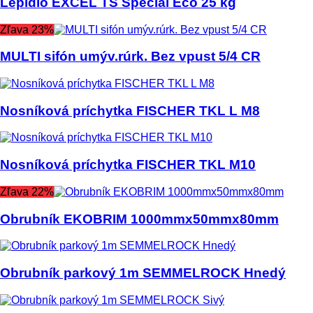
Lepidlo EXCEL TS Special Eco 25 kg
Zľava 23%
MULTI sifón umýv.rúrk. Bez vpust 5/4 CR
Nosníková príchytka FISCHER TKL L M8
Nosníková príchytka FISCHER TKL M10
Zľava 22%
Obrubník EKOBRIM 1000mmx50mmx80mm
Obrubník parkový 1m SEMMELROCK Hnedý