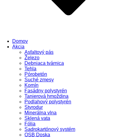
Domov
Akcia
Asfaltový pás
Železo
Debniaca tvárnica
Tehla
Pórobetón
Suché zmesy
Komín
Fasádny polystyrén
Tanierová hmoždina
Podlahový polystyrén
Styrodur
Minerálna vlna
Sklená vata
Fólia
Sadrokartónový systém
OSB Doska