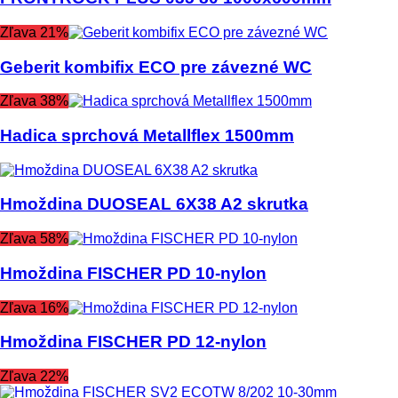
Zľava 21%
Geberit kombifix ECO pre závezné WC
Zľava 38%
Hadica sprchová Metallflex 1500mm
Hmoždina DUOSEAL 6X38 A2 skrutka
Zľava 58%
Hmoždina FISCHER PD 10-nylon
Zľava 16%
Hmoždina FISCHER PD 12-nylon
Zľava 22%