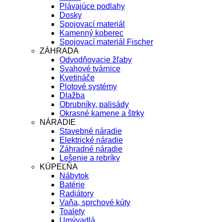
Plávajúce podlahy
Dosky
Spojovací materiál
Kamenný koberec
Spojovací materiál Fischer
ZÁHRADA
Odvodňovacie žľaby
Svahové tvárnice
Kvetináče
Plotové systémy
Dlažba
Obrubníky, palisády
Okrasné kamene a štrky
NÁRADIE
Stavebné náradie
Elektrické náradie
Záhradné náradie
Lešenie a rebríky
KÚPEĽŇA
Nábytok
Batérie
Radiátory
Vaňa, sprchové kúty
Toalety
Umývadlá