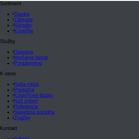
Sortiment
Stavba
Záhrada
Náradie
Kúpeľňa
Služby
Doprava
Miešanie farieb
Poradenstvo
K-store
Naša misia
Predajňa
Kúpeľňové štúdio
Náš príbeh
Referencie
Stavebná poradňa
Značky
Kontakt
Adresa