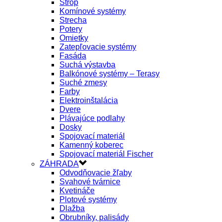
Strop
Komínové systémy
Strecha
Potery
Omietky
Zatepľovacie systémy
Fasáda
Suchá výstavba
Balkónové systémy – Terasy
Suché zmesy
Farby
Elektroinštalácia
Dvere
Plávajúce podlahy
Dosky
Spojovací materiál
Kamenný koberec
Spojovací materiál Fischer
ZÁHRADA
Odvodňovacie žľaby
Svahové tvárnice
Kvetináče
Plotové systémy
Dlažba
Obrubníky, palisády