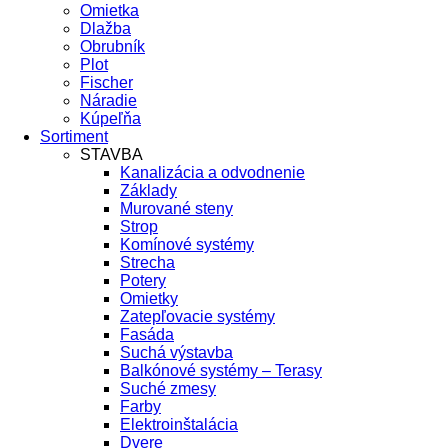
Omietka
Dlažba
Obrubník
Plot
Fischer
Náradie
Kúpeľňa
Sortiment
STAVBA
Kanalizácia a odvodnenie
Základy
Murované steny
Strop
Komínové systémy
Strecha
Potery
Omietky
Zatepľovacie systémy
Fasáda
Suchá výstavba
Balkónové systémy – Terasy
Suché zmesy
Farby
Elektroinštalácia
Dvere