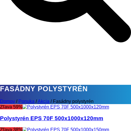
FASÁDNY POLYSTYRÉN
Domov
/
Ponuka
/
Akcia
/
Fasádny polystyrén
Zľava 59%
Polystyrén EPS 70F 500x1000x120mm
Zľava 38%