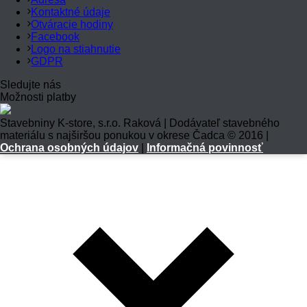
Kontaktné údaje
Otváracie hodiny
Facebook
Logo na stiahnutie
GDPR
Sledujte nás
Možnosti platby
Stavebniny K-store, s.r.o. Raková | Dodávateľ stavebného
materiálu s najširšou ponukou v okrese Čadca © 2016 |
Ochrana osobných údajov
|
Informačná povinnosť