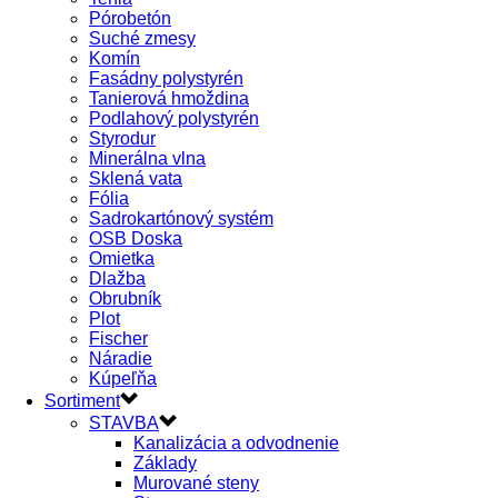
Pórobetón
Suché zmesy
Komín
Fasádny polystyrén
Tanierová hmoždina
Podlahový polystyrén
Styrodur
Minerálna vlna
Sklená vata
Fólia
Sadrokartónový systém
OSB Doska
Omietka
Dlažba
Obrubník
Plot
Fischer
Náradie
Kúpeľňa
Sortiment
STAVBA
Kanalizácia a odvodnenie
Základy
Murované steny