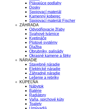
Plávajúce podlahy
Dosky
Spojovací materiál
Kamenný koberec
Spojovací materiál Fischer
ZÁHRADA
Odvodňovacie žľaby
Svahové tvárnice
Kvetináče
Plotové systémy
Dlažba
Obrubníky, palisády
Okrasné kamene a štrky
NÁRADIE
Stavebné náradie
Elektrické náradie
Záhradné náradie
Lešenie a rebríky
KÚPEĽŇA
Nábytok
Batérie
Radiátory
Vaňa, sprchové kúty
Toalety
Umývadlá