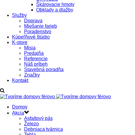
Škárovacie hmoty
Obklady a dlažby
Služby
Doprava
Miešanie farieb
Poradenstvo
Kúpeľňové štúdio
K-store
Misia
Predajňa
Referencie
Náš príbeh
Stavebná poradňa
Značky
Kontakt
Domov
Akcia
Asfaltový pás
Železo
Debniaca tvárnica
Tehla