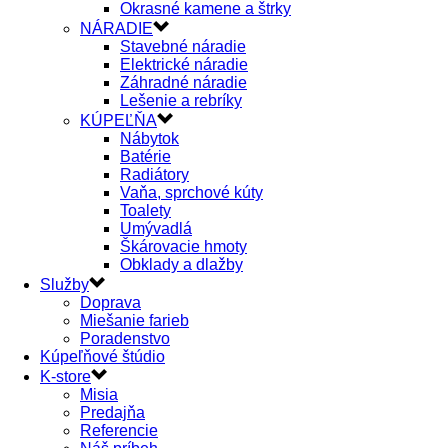
Okrasné kamene a štrky
NÁRADIE
Stavebné náradie
Elektrické náradie
Záhradné náradie
Lešenie a rebríky
KÚPEĽŇA
Nábytok
Batérie
Radiátory
Vaňa, sprchové kúty
Toalety
Umývadlá
Škárovacie hmoty
Obklady a dlažby
Služby
Doprava
Miešanie farieb
Poradenstvo
Kúpeľňové štúdio
K-store
Misia
Predajňa
Referencie