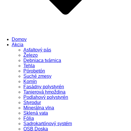
Domov
Akcia
Asfaltový pás
Železo
Debniaca tvárnica
Tehla
Pórobetón
Suché zmesy
Komín
Fasádny polystyrén
Tanierová hmoždina
Podlahový polystyrén
Styrodur
Minerálna vlna
Sklená vata
Fólia
Sadrokartónový systém
OSB Doska