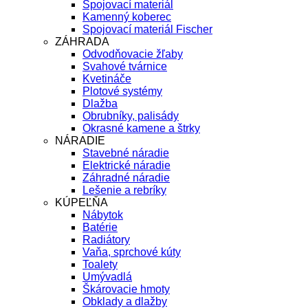
Spojovací materiál
Kamenný koberec
Spojovací materiál Fischer
ZÁHRADA
Odvodňovacie žľaby
Svahové tvárnice
Kvetináče
Plotové systémy
Dlažba
Obrubníky, palisády
Okrasné kamene a štrky
NÁRADIE
Stavebné náradie
Elektrické náradie
Záhradné náradie
Lešenie a rebríky
KÚPEĽŇA
Nábytok
Batérie
Radiátory
Vaňa, sprchové kúty
Toalety
Umývadlá
Škárovacie hmoty
Obklady a dlažby