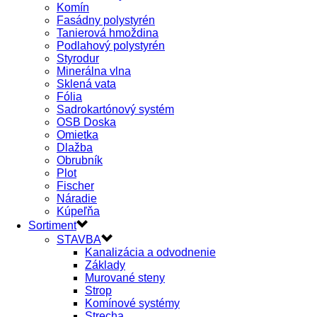
Komín
Fasádny polystyrén
Tanierová hmoždina
Podlahový polystyrén
Styrodur
Minerálna vlna
Sklená vata
Fólia
Sadrokartónový systém
OSB Doska
Omietka
Dlažba
Obrubník
Plot
Fischer
Náradie
Kúpeľňa
Sortiment
STAVBA
Kanalizácia a odvodnenie
Základy
Murované steny
Strop
Komínové systémy
Strecha