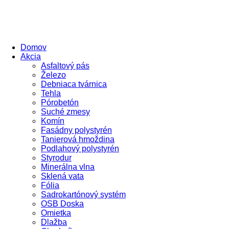
Domov
Akcia
Asfaltový pás
Železo
Debniaca tvárnica
Tehla
Pórobetón
Suché zmesy
Komín
Fasádny polystyrén
Tanierová hmoždina
Podlahový polystyrén
Styrodur
Minerálna vlna
Sklená vata
Fólia
Sadrokartónový systém
OSB Doska
Omietka
Dlažba