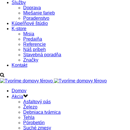
Služby
Doprava
Miešanie farieb
Poradenstvo
Kúpeľňové štúdio
K-store
Misia
Predajňa
Referencie
Náš príbeh
Stavebná poradňa
Značky
Kontakt
Domov
Akcia
Asfaltový pás
Železo
Debniaca tvárnica
Tehla
Pórobetón
Suché zmesy