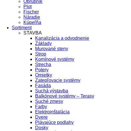
Obrubník
Plot
Fischer
Náradie
Kúpeľňa
Sortiment
STAVBA
Kanalizácia a odvodnenie
Základy
Murované steny
Strop
Komínové systémy
Strecha
Potery
Omietky
Zatepľovacie systémy
Fasáda
Suchá výstavba
Balkónové systémy – Terasy
Suché zmesy
Farby
Elektroinštalácia
Dvere
Plávajúce podlahy
Dosky