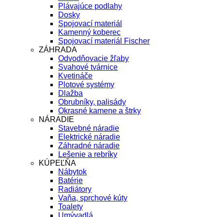
Plávajúce podlahy
Dosky
Spojovací materiál
Kamenný koberec
Spojovací materiál Fischer
ZÁHRADA
Odvodňovacie žľaby
Svahové tvárnice
Kvetináče
Plotové systémy
Dlažba
Obrubníky, palisády
Okrasné kamene a štrky
NÁRADIE
Stavebné náradie
Elektrické náradie
Záhradné náradie
Lešenie a rebríky
KÚPEĽŇA
Nábytok
Batérie
Radiátory
Vaňa, sprchové kúty
Toalety
Umývadlá