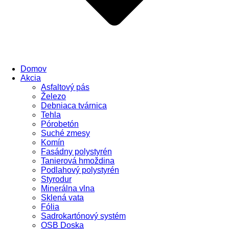
Domov
Akcia
Asfaltový pás
Železo
Debniaca tvárnica
Tehla
Pórobetón
Suché zmesy
Komín
Fasádny polystyrén
Tanierová hmoždina
Podlahový polystyrén
Styrodur
Minerálna vlna
Sklená vata
Fólia
Sadrokartónový systém
OSB Doska