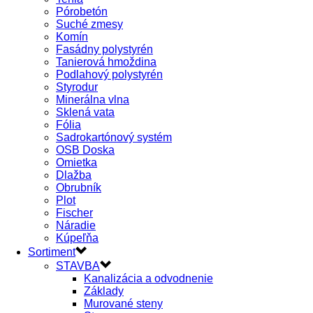
Pórobetón
Suché zmesy
Komín
Fasádny polystyrén
Tanierová hmoždina
Podlahový polystyrén
Styrodur
Minerálna vlna
Sklená vata
Fólia
Sadrokartónový systém
OSB Doska
Omietka
Dlažba
Obrubník
Plot
Fischer
Náradie
Kúpeľňa
Sortiment
STAVBA
Kanalizácia a odvodnenie
Základy
Murované steny