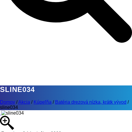
SLINE034
Domov
/
Akcia
/
Kúpeľňa
/
Batéria drezová nízka, krátk vývod
/
sline034