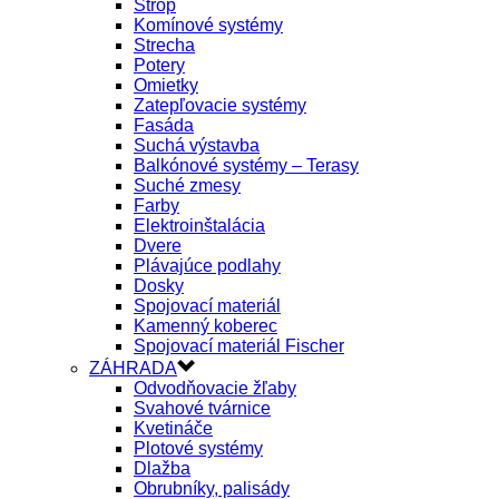
Strop
Komínové systémy
Strecha
Potery
Omietky
Zatepľovacie systémy
Fasáda
Suchá výstavba
Balkónové systémy – Terasy
Suché zmesy
Farby
Elektroinštalácia
Dvere
Plávajúce podlahy
Dosky
Spojovací materiál
Kamenný koberec
Spojovací materiál Fischer
ZÁHRADA
Odvodňovacie žľaby
Svahové tvárnice
Kvetináče
Plotové systémy
Dlažba
Obrubníky, palisády