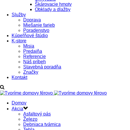
Škárovacie hmoty
Obklady a dlažby
Služby
Doprava
Miešanie farieb
Poradenstvo
Kúpeľňové štúdio
K-store
Misia
Predajňa
Referencie
Náš príbeh
Stavebná poradňa
Značky
Kontakt
Domov
Akcia
Asfaltový pás
Železo
Debniaca tvárnica
Tehla