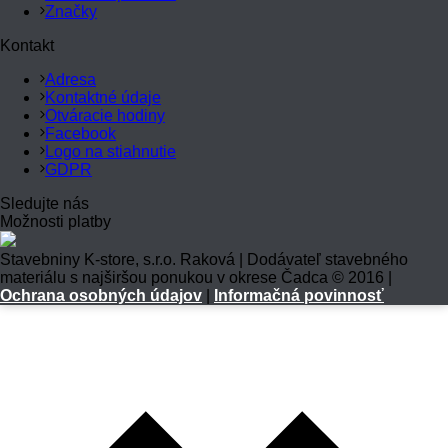
Značky
Kontakt
Adresa
Kontaktné údaje
Otváracie hodiny
Facebook
Logo na stiahnutie
GDPR
Sledujte nás
Možnosti platby
Stavebniny K-store, s.r.o. Raková | Dodávateľ stavebného
materiálu s najširšou ponukou v okrese Čadca © 2016 |
Ochrana osobných údajov
|
Informačná povinnosť