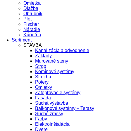
Omietka
Dlažba
Obrubník
Plot
Fischer
Náradie
Kúpeľňa
Sortiment
STAVBA
Kanalizácia a odvodnenie
Základy
Murované steny
Strop
Komínové systémy
Strecha
Potery
Omietky
Zatepľovacie systémy
Fasáda
Suchá výstavba
Balkónové systémy – Terasy
Suché zmesy
Farby
Elektroinštalácia
Dvere