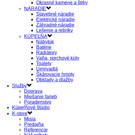
Okrasné kamene a štrky
NÁRADIE
Stavebné náradie
Elektrické náradie
Záhradné náradie
Lešenie a rebríky
KÚPEĽŇA
Nábytok
Batérie
Radiátory
Vaňa, sprchové kúty
Toalety
Umývadlá
Škárovacie hmoty
Obklady a dlažby
Služby
Doprava
Miešanie farieb
Poradenstvo
Kúpeľňové štúdio
K-store
Misia
Predajňa
Referencie