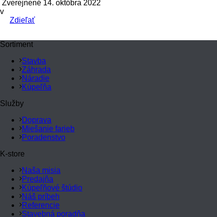
Zverejnené 14. októbra 2022
v
Zdieľať
Sortiment
Stavba
Záhrada
Náradie
Kúpeľňa
Služby
Doprava
Miešanie farieb
Poradenstvo
K-store
Naša misia
Predajňa
Kúpeľňové štúdio
Náš príbeh
Referencie
Stavebná poradňa