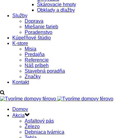
Škárovacie hmoty
Obklady a dlažby
Služby
Doprava
Miešanie farieb
Poradenstvo
Kúpeľňové štúdio
K-store
Misia
Predajňa
Referencie
Náš príbeh
Stavebná poradňa
Značky
Kontakt
Domov
Akcia
Asfaltový pás
Železo
Debniaca tvárnica
Tehla