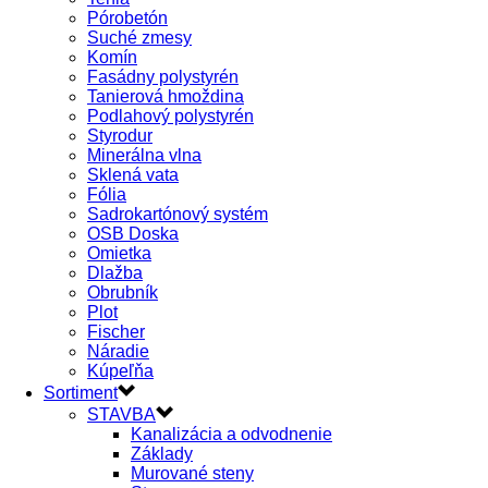
Pórobetón
Suché zmesy
Komín
Fasádny polystyrén
Tanierová hmoždina
Podlahový polystyrén
Styrodur
Minerálna vlna
Sklená vata
Fólia
Sadrokartónový systém
OSB Doska
Omietka
Dlažba
Obrubník
Plot
Fischer
Náradie
Kúpeľňa
Sortiment
STAVBA
Kanalizácia a odvodnenie
Základy
Murované steny