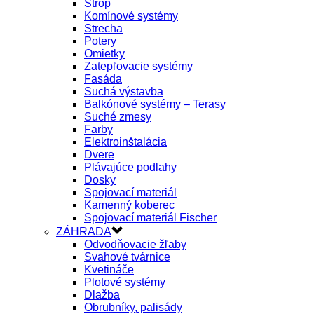
Strop
Komínové systémy
Strecha
Potery
Omietky
Zatepľovacie systémy
Fasáda
Suchá výstavba
Balkónové systémy – Terasy
Suché zmesy
Farby
Elektroinštalácia
Dvere
Plávajúce podlahy
Dosky
Spojovací materiál
Kamenný koberec
Spojovací materiál Fischer
ZÁHRADA
Odvodňovacie žľaby
Svahové tvárnice
Kvetináče
Plotové systémy
Dlažba
Obrubníky, palisády