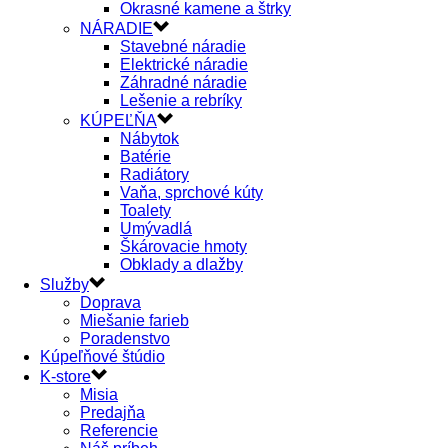
Okrasné kamene a štrky
NÁRADIE
Stavebné náradie
Elektrické náradie
Záhradné náradie
Lešenie a rebríky
KÚPEĽŇA
Nábytok
Batérie
Radiátory
Vaňa, sprchové kúty
Toalety
Umývadlá
Škárovacie hmoty
Obklady a dlažby
Služby
Doprava
Miešanie farieb
Poradenstvo
Kúpeľňové štúdio
K-store
Misia
Predajňa
Referencie