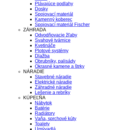
Plávajúce podlahy
Dosky
Spojovací materiál
Kamenný koberec
Spojovací materiál Fischer
ZÁHRADA
Odvodňovacie žľaby
Svahové tvárnice
Kvetináče
Plotové systémy
Dlažba
Obrubníky, palisády
Okrasné kamene a štrky
NÁRADIE
Stavebné náradie
Elektrické náradie
Záhradné náradie
Lešenie a rebríky
KÚPEĽŇA
Nábytok
Batérie
Radiátory
Vaňa, sprchové kúty
Toalety
Umývadlá