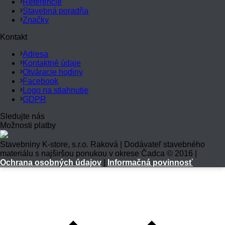
Referencie
Stavebná poradňa
Značky
Kontakt
Adresa
Kontaktné údaje
Otváracie hodiny
Facebook
Logo na stiahnutie
GDPR
Sledujte nás
Možnosti platby
Stavebniny K-store, s.r.o. Raková | Dodávateľ stavebného
materiálu s najširšou ponukou v okrese Čadca © 2016 |
Ochrana osobných údajov
|
Informačná povinnosť