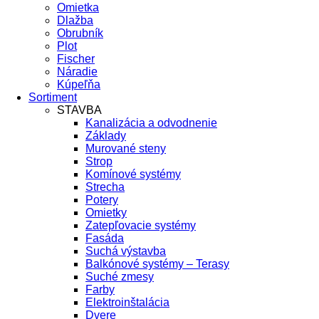
Omietka
Dlažba
Obrubník
Plot
Fischer
Náradie
Kúpeľňa
Sortiment
STAVBA
Kanalizácia a odvodnenie
Základy
Murované steny
Strop
Komínové systémy
Strecha
Potery
Omietky
Zatepľovacie systémy
Fasáda
Suchá výstavba
Balkónové systémy – Terasy
Suché zmesy
Farby
Elektroinštalácia
Dvere