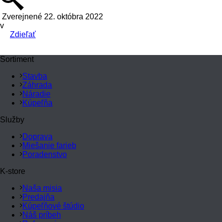
Zverejnené 22. októbra 2022
v
Zdieľať
Sortiment
Stavba
Záhrada
Náradie
Kúpeľňa
Služby
Doprava
Miešanie farieb
Poradenstvo
K-store
Naša misia
Predajňa
Kúpeľňové štúdio
Náš príbeh