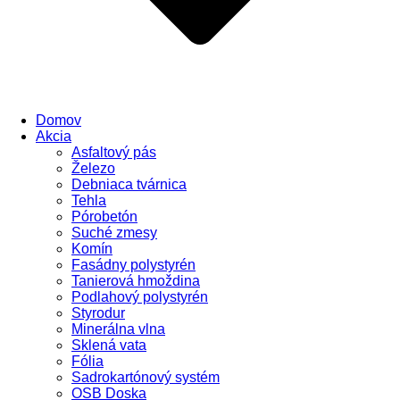
Domov
Akcia
Asfaltový pás
Železo
Debniaca tvárnica
Tehla
Pórobetón
Suché zmesy
Komín
Fasádny polystyrén
Tanierová hmoždina
Podlahový polystyrén
Styrodur
Minerálna vlna
Sklená vata
Fólia
Sadrokartónový systém
OSB Doska