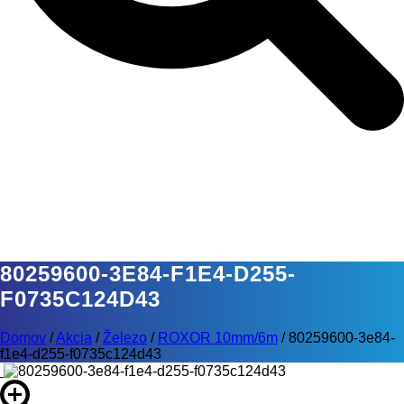
80259600-3E84-F1E4-D255-
F0735C124D43
Domov
/
Akcia
/
Železo
/
ROXOR 10mm/6m
/
80259600-3e84-
f1e4-d255-f0735c124d43