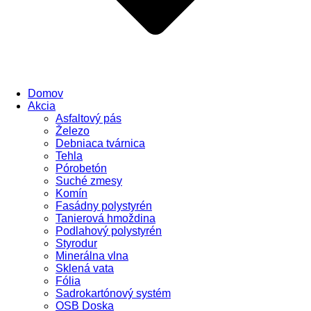
Domov
Akcia
Asfaltový pás
Železo
Debniaca tvárnica
Tehla
Pórobetón
Suché zmesy
Komín
Fasádny polystyrén
Tanierová hmoždina
Podlahový polystyrén
Styrodur
Minerálna vlna
Sklená vata
Fólia
Sadrokartónový systém
OSB Doska