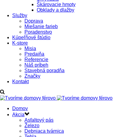
Škárovacie hmoty
Obklady a dlažby
Služby
Doprava
Miešanie farieb
Poradenstvo
Kúpeľňové štúdio
K-store
Misia
Predajňa
Referencie
Náš príbeh
Stavebná poradňa
Značky
Kontakt
Domov
Akcia
Asfaltový pás
Železo
Debniaca tvárnica
Tehla