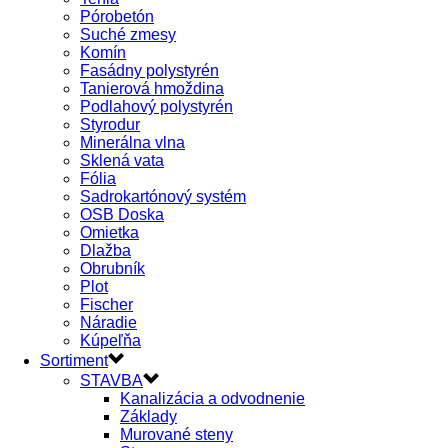
Pórobetón
Suché zmesy
Komín
Fasádny polystyrén
Tanierová hmoždina
Podlahový polystyrén
Styrodur
Minerálna vlna
Sklená vata
Fólia
Sadrokartónový systém
OSB Doska
Omietka
Dlažba
Obrubník
Plot
Fischer
Náradie
Kúpeľňa
Sortiment
STAVBA
Kanalizácia a odvodnenie
Základy
Murované steny