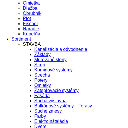
Omietka
Dlažba
Obrubník
Plot
Fischer
Náradie
Kúpeľňa
Sortiment
STAVBA
Kanalizácia a odvodnenie
Základy
Murované steny
Strop
Komínové systémy
Strecha
Potery
Omietky
Zatepľovacie systémy
Fasáda
Suchá výstavba
Balkónové systémy – Terasy
Suché zmesy
Farby
Elektroinštalácia
Dvere