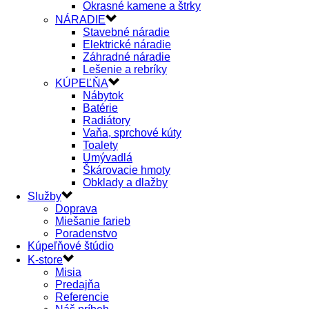
Okrasné kamene a štrky
NÁRADIE
Stavebné náradie
Elektrické náradie
Záhradné náradie
Lešenie a rebríky
KÚPEĽŇA
Nábytok
Batérie
Radiátory
Vaňa, sprchové kúty
Toalety
Umývadlá
Škárovacie hmoty
Obklady a dlažby
Služby
Doprava
Miešanie farieb
Poradenstvo
Kúpeľňové štúdio
K-store
Misia
Predajňa
Referencie