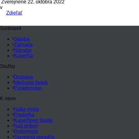
Zverejnené 22. októbra 2022
v
Zdieľať
Sortiment
Stavba
Záhrada
Náradie
Kúpeľňa
Služby
Doprava
Miešanie farieb
Poradenstvo
K-store
Naša misia
Predajňa
Kúpeľňové štúdio
Náš príbeh
Referencie
Stavebná poradňa