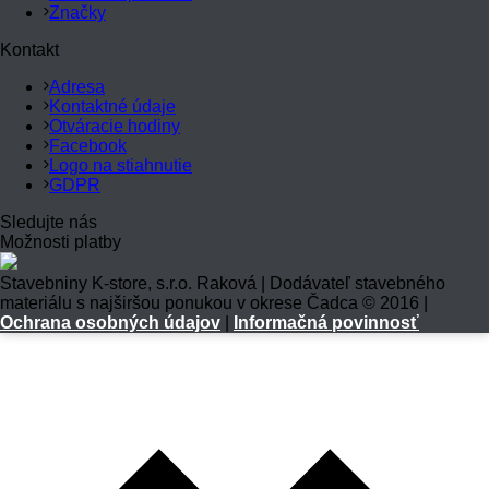
Značky
Kontakt
Adresa
Kontaktné údaje
Otváracie hodiny
Facebook
Logo na stiahnutie
GDPR
Sledujte nás
Možnosti platby
Stavebniny K-store, s.r.o. Raková | Dodávateľ stavebného
materiálu s najširšou ponukou v okrese Čadca © 2016 |
Ochrana osobných údajov
|
Informačná povinnosť