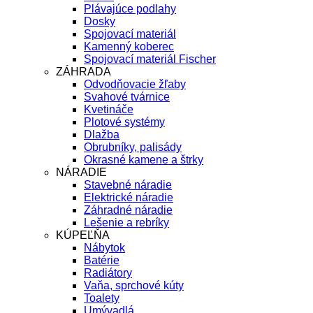
Plávajúce podlahy
Dosky
Spojovací materiál
Kamenný koberec
Spojovací materiál Fischer
ZÁHRADA
Odvodňovacie žľaby
Svahové tvárnice
Kvetináče
Plotové systémy
Dlažba
Obrubníky, palisády
Okrasné kamene a štrky
NÁRADIE
Stavebné náradie
Elektrické náradie
Záhradné náradie
Lešenie a rebríky
KÚPEĽŇA
Nábytok
Batérie
Radiátory
Vaňa, sprchové kúty
Toalety
Umývadlá