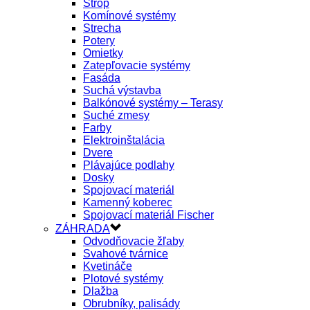
Strop
Komínové systémy
Strecha
Potery
Omietky
Zatepľovacie systémy
Fasáda
Suchá výstavba
Balkónové systémy – Terasy
Suché zmesy
Farby
Elektroinštalácia
Dvere
Plávajúce podlahy
Dosky
Spojovací materiál
Kamenný koberec
Spojovací materiál Fischer
ZÁHRADA
Odvodňovacie žľaby
Svahové tvárnice
Kvetináče
Plotové systémy
Dlažba
Obrubníky, palisády