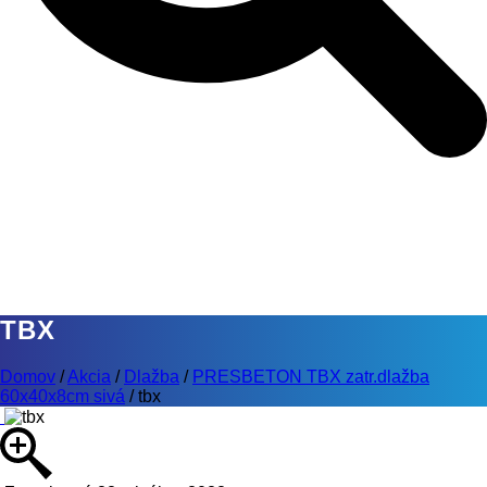
TBX
Domov
/
Akcia
/
Dlažba
/
PRESBETON TBX zatr.dlažba
60x40x8cm sivá
/
tbx