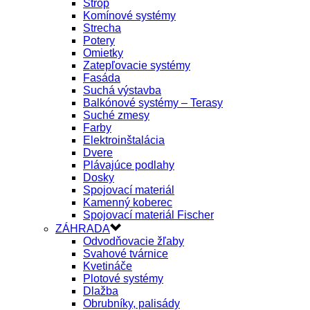
Strop
Komínové systémy
Strecha
Potery
Omietky
Zatepľovacie systémy
Fasáda
Suchá výstavba
Balkónové systémy – Terasy
Suché zmesy
Farby
Elektroinštalácia
Dvere
Plávajúce podlahy
Dosky
Spojovací materiál
Kamenný koberec
Spojovací materiál Fischer
ZÁHRADA
Odvodňovacie žľaby
Svahové tvárnice
Kvetináče
Plotové systémy
Dlažba
Obrubníky, palisády