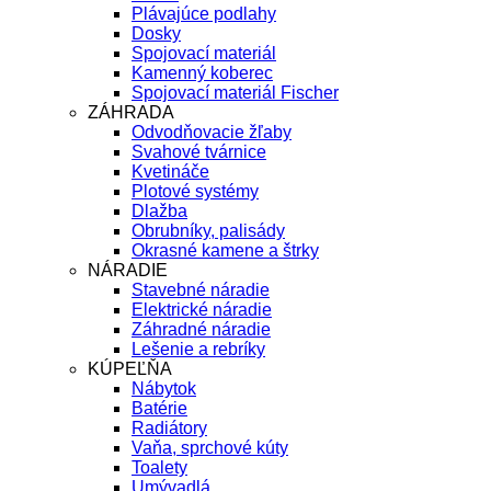
Plávajúce podlahy
Dosky
Spojovací materiál
Kamenný koberec
Spojovací materiál Fischer
ZÁHRADA
Odvodňovacie žľaby
Svahové tvárnice
Kvetináče
Plotové systémy
Dlažba
Obrubníky, palisády
Okrasné kamene a štrky
NÁRADIE
Stavebné náradie
Elektrické náradie
Záhradné náradie
Lešenie a rebríky
KÚPEĽŇA
Nábytok
Batérie
Radiátory
Vaňa, sprchové kúty
Toalety
Umývadlá