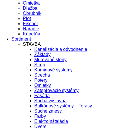
Omietka
Dlažba
Obrubník
Plot
Fischer
Náradie
Kúpeľňa
Sortiment
STAVBA
Kanalizácia a odvodnenie
Základy
Murované steny
Strop
Komínové systémy
Strecha
Potery
Omietky
Zatepľovacie systémy
Fasáda
Suchá výstavba
Balkónové systémy – Terasy
Suché zmesy
Farby
Elektroinštalácia
Dvere