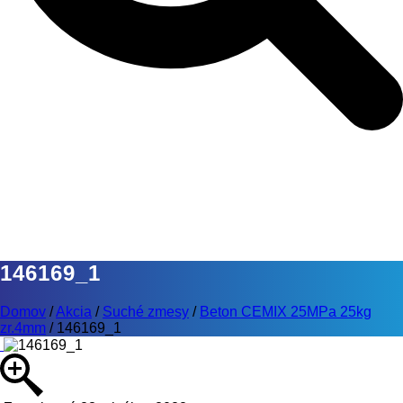
146169_1
Domov
/
Akcia
/
Suché zmesy
/
Beton CEMIX 25MPa 25kg
zr.4mm
/
146169_1