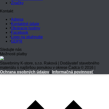
Značky
Kontakt
Adresa
Kontaktné údaje
Otváracie hodiny
Facebook
Logo na stiahnutie
GDPR
Sledujte nás
Možnosti platby
Stavebniny K-store, s.r.o. Raková | Dodávateľ stavebného
materiálu s najširšou ponukou v okrese Čadca © 2016 |
Ochrana osobných údajov
|
Informačná povinnosť