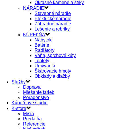
Okrasné kamene a štrky
NÁRADIE
Stavebné náradie
Elektrické náradie
Záhradné náradie
Lešenie a rebríky
KÚPEĽŇA
Nábytok
Batérie
Radiátory
Vaňa, sprchové kúty
Toalety
Umývadlá
Škárovacie hmoty
Obklady a dlažby
Služby
Doprava
Miešanie farieb
Poradenstvo
Kúpeľňové štúdio
K-store
Misia
Predajňa
Referencie