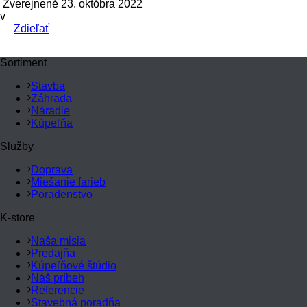
Zverejnené 23. októbra 2022
v
Zdieľať
Sortiment
Stavba
Záhrada
Náradie
Kúpeľňa
Služby
Doprava
Miešanie farieb
Poradenstvo
K-store
Naša misia
Predajňa
Kúpeľňové štúdio
Náš príbeh
Referencie
Stavebná poradňa