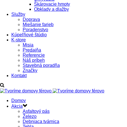
Škárovacie hmoty
Obklady a dlažby
Služby
Doprava
Miešanie farieb
Poradenstvo
Kúpeľňové štúdio
K-store
Misia
Predajňa
Referencie
Náš príbeh
Stavebná poradňa
Značky
Kontakt
Domov
Akcia
Asfaltový pás
Železo
Debniaca tvárnica
Tehla