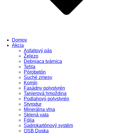
Domov
Akcia
Asfaltový pás
Železo
Debniaca tvárnica
Tehla
Pórobetón
Suché zmesy
Komín
Fasádny polystyrén
Tanierová hmoždina
Podlahový polystyrén
Styrodur
Minerálna vlna
Sklená vata
Fólia
Sadrokartónový systém
OSB Doska