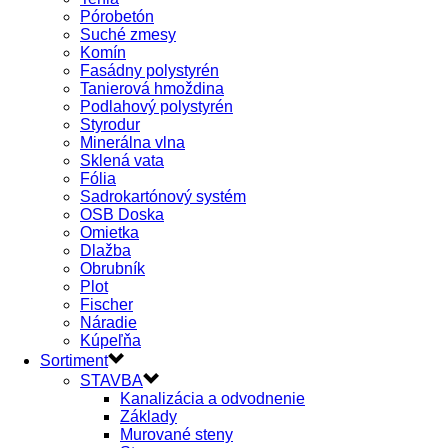
Pórobetón
Suché zmesy
Komín
Fasádny polystyrén
Tanierová hmoždina
Podlahový polystyrén
Styrodur
Minerálna vlna
Sklená vata
Fólia
Sadrokartónový systém
OSB Doska
Omietka
Dlažba
Obrubník
Plot
Fischer
Náradie
Kúpeľňa
Sortiment
STAVBA
Kanalizácia a odvodnenie
Základy
Murované steny