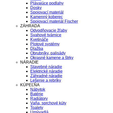
Plávajúce podlahy
Dosky
Spojovací materiál
Kamenný koberec
Spojovací materiál Fischer
ZÁHRADA
Odvodňovacie žľaby
Svahové tvárnice
Kvetináče
Plotové systémy
Dlažba
Obrubníky, palisády
Okrasné kamene a štrky
NÁRADIE
Stavebné náradie
Elektrické náradie
Záhradné náradie
Lešenie a rebríky
KÚPEĽŇA
Nábytok
Batérie
Radiátory
Vaňa, sprchové kúty
Toalety
Umývadlá