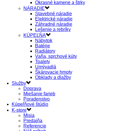
Okrasné kamene a štrky
NÁRADIE
Stavebné náradie
Elektrické náradie
Záhradné náradie
Lešenie a rebríky
KÚPEĽŇA
Nábytok
Batérie
Radiátory
Vaňa, sprchové kúty
Toalety
Umývadlá
Škárovacie hmoty
Obklady a dlažby
Služby
Doprava
Miešanie farieb
Poradenstvo
Kúpeľňové štúdio
K-store
Misia
Predajňa
Referencie