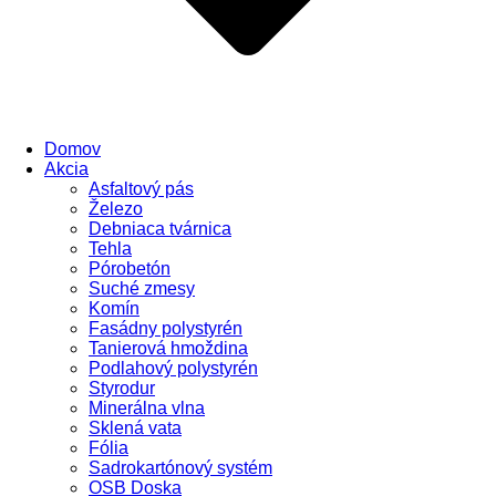
Domov
Akcia
Asfaltový pás
Železo
Debniaca tvárnica
Tehla
Pórobetón
Suché zmesy
Komín
Fasádny polystyrén
Tanierová hmoždina
Podlahový polystyrén
Styrodur
Minerálna vlna
Sklená vata
Fólia
Sadrokartónový systém
OSB Doska