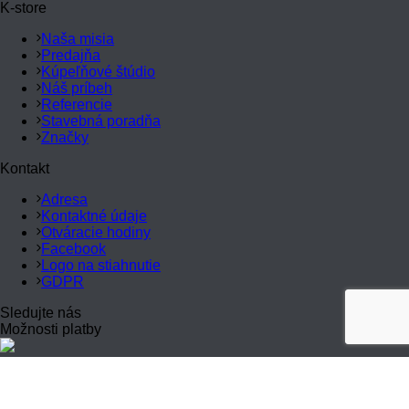
K-store
Naša misia
Predajňa
Kúpeľňové štúdio
Náš príbeh
Referencie
Stavebná poradňa
Značky
Kontakt
Adresa
Kontaktné údaje
Otváracie hodiny
Facebook
Logo na stiahnutie
GDPR
Sledujte nás
Možnosti platby
Stavebniny K-store, s.r.o. Raková | Dodávateľ stavebného
materiálu s najširšou ponukou v okrese Čadca © 2016 |
Ochrana osobných údajov
|
Informačná povinnosť