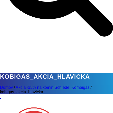
KOBIGAS_AKCIA_HLAVICKA
Domov
/
Akcia -33% na komín Schiedel Kombigas
/
kobigas_akcia_hlavicka