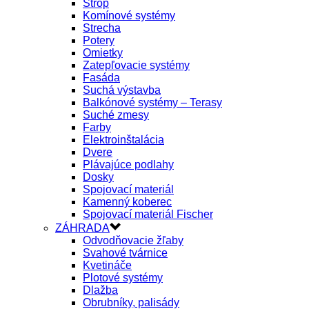
Strop
Komínové systémy
Strecha
Potery
Omietky
Zatepľovacie systémy
Fasáda
Suchá výstavba
Balkónové systémy – Terasy
Suché zmesy
Farby
Elektroinštalácia
Dvere
Plávajúce podlahy
Dosky
Spojovací materiál
Kamenný koberec
Spojovací materiál Fischer
ZÁHRADA
Odvodňovacie žľaby
Svahové tvárnice
Kvetináče
Plotové systémy
Dlažba
Obrubníky, palisády