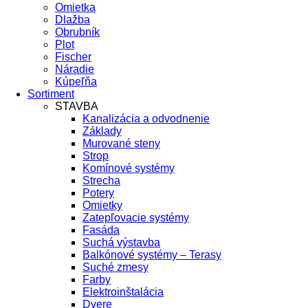
Omietka
Dlažba
Obrubník
Plot
Fischer
Náradie
Kúpeľňa
Sortiment
STAVBA
Kanalizácia a odvodnenie
Základy
Murované steny
Strop
Komínové systémy
Strecha
Potery
Omietky
Zatepľovacie systémy
Fasáda
Suchá výstavba
Balkónové systémy – Terasy
Suché zmesy
Farby
Elektroinštalácia
Dvere