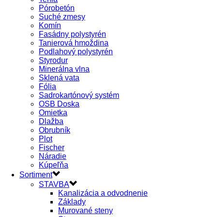
Pórobetón
Suché zmesy
Komín
Fasádny polystyrén
Tanierová hmoždina
Podlahový polystyrén
Styrodur
Minerálna vlna
Sklená vata
Fólia
Sadrokartónový systém
OSB Doska
Omietka
Dlažba
Obrubník
Plot
Fischer
Náradie
Kúpeľňa
Sortiment
STAVBA
Kanalizácia a odvodnenie
Základy
Murované steny