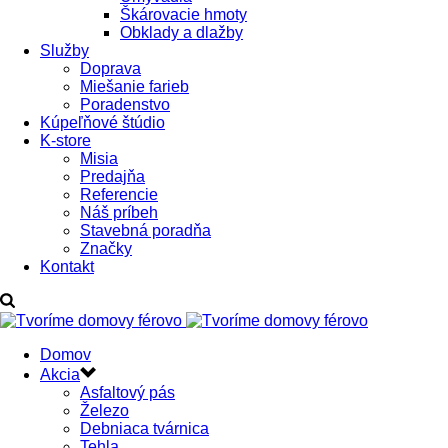
Škárovacie hmoty
Obklady a dlažby
Služby
Doprava
Miešanie farieb
Poradenstvo
Kúpeľňové štúdio
K-store
Misia
Predajňa
Referencie
Náš príbeh
Stavebná poradňa
Značky
Kontakt
Domov
Akcia
Asfaltový pás
Železo
Debniaca tvárnica
Tehla