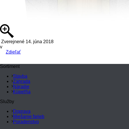
Zverejnené 14. júna 2018
v
Zdieľať
Sortiment
Stavba
Záhrada
Náradie
Kúpeľňa
Služby
Doprava
Miešanie farieb
Poradenstvo