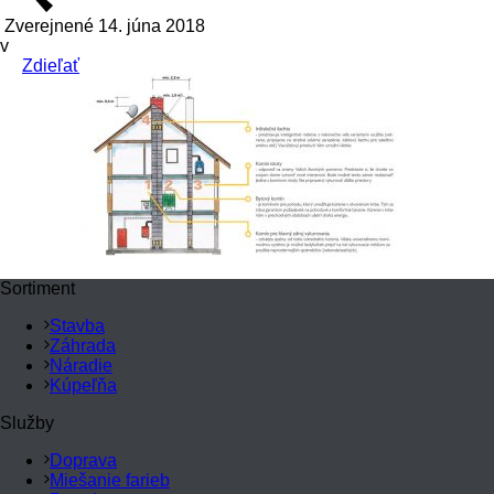
Zverejnené 14. júna 2018
v
Zdieľať
Sortiment
Stavba
Záhrada
Náradie
Kúpeľňa
Služby
Doprava
Miešanie farieb