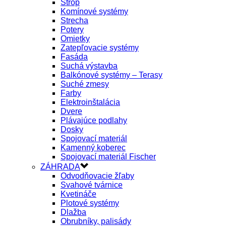
Strop
Komínové systémy
Strecha
Potery
Omietky
Zatepľovacie systémy
Fasáda
Suchá výstavba
Balkónové systémy – Terasy
Suché zmesy
Farby
Elektroinštalácia
Dvere
Plávajúce podlahy
Dosky
Spojovací materiál
Kamenný koberec
Spojovací materiál Fischer
ZÁHRADA
Odvodňovacie žľaby
Svahové tvárnice
Kvetináče
Plotové systémy
Dlažba
Obrubníky, palisády