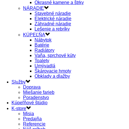
Okrasné kamene a štrky
NÁRADIE
Stavebné náradie
Elektrické náradie
Záhradné náradie
Lešenie a rebríky
KÚPEĽŇA
Nábytok
Batérie
Radiátory
Vaňa, sprchové kúty
Toalety
Umývadlá
Škárovacie hmoty
Obklady a dlažby
Služby
Doprava
Miešanie farieb
Poradenstvo
Kúpeľňové štúdio
K-store
Misia
Predajňa
Referencie