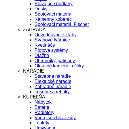
Plávajúce podlahy
Dosky
Spojovací materiál
Kamenný koberec
Spojovací materiál Fischer
ZÁHRADA
Odvodňovacie žľaby
Svahové tvárnice
Kvetináče
Plotové systémy
Dlažba
Obrubníky, palisády
Okrasné kamene a štrky
NÁRADIE
Stavebné náradie
Elektrické náradie
Záhradné náradie
Lešenie a rebríky
KÚPEĽŇA
Nábytok
Batérie
Radiátory
Vaňa, sprchové kúty
Toalety
Umývadlá