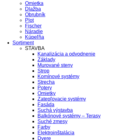
Omietka
Dlažba
Obrubník
Plot
Fischer
Náradie
Kúpeľňa
Sortiment
STAVBA
Kanalizácia a odvodnenie
Základy
Murované steny
Strop
Komínové systémy
Strecha
Potery
Omietky
Zatepľovacie systémy
Fasáda
Suchá výstavba
Balkónové systémy – Terasy
Suché zmesy
Farby
Elektroinštalácia
Dvere