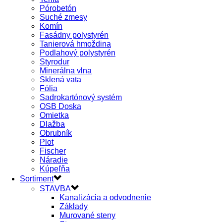
Pórobetón
Suché zmesy
Komín
Fasádny polystyrén
Tanierová hmoždina
Podlahový polystyrén
Styrodur
Minerálna vlna
Sklená vata
Fólia
Sadrokartónový systém
OSB Doska
Omietka
Dlažba
Obrubník
Plot
Fischer
Náradie
Kúpeľňa
Sortiment
STAVBA
Kanalizácia a odvodnenie
Základy
Murované steny