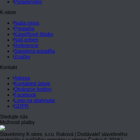
Poradenstvo
K-store
Naša misia
Predajňa
Kúpeľňové štúdio
Náš príbeh
Referencie
Stavebná poradňa
Značky
Kontakt
Adresa
Kontaktné údaje
Otváracie hodiny
Facebook
Logo na stiahnutie
GDPR
Sledujte nás
Možnosti platby
Stavebniny K-store, s.r.o. Raková | Dodávateľ stavebného
materiálu s najširšou ponukou v okrese Čadca © 2016 |