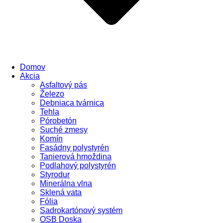
Domov
Akcia
Asfaltový pás
Železo
Debniaca tvárnica
Tehla
Pórobetón
Suché zmesy
Komín
Fasádny polystyrén
Tanierová hmoždina
Podlahový polystyrén
Styrodur
Minerálna vlna
Sklená vata
Fólia
Sadrokartónový systém
OSB Doska