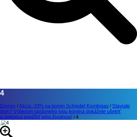
4
Domov
/
Akcia -33% na komín Schiedel Kombigas
/
Staviate
dom? Výberom správneho typu komína dokážete ušetriť
a dokonca predĺžiť jeho životnosť
/
4