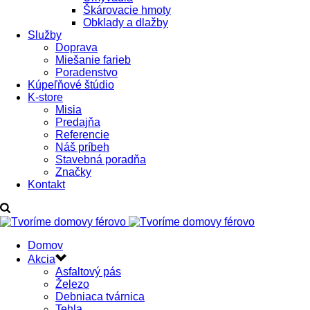
Škárovacie hmoty
Obklady a dlažby
Služby
Doprava
Miešanie farieb
Poradenstvo
Kúpeľňové štúdio
K-store
Misia
Predajňa
Referencie
Náš príbeh
Stavebná poradňa
Značky
Kontakt
Domov
Akcia
Asfaltový pás
Železo
Debniaca tvárnica
Tehla