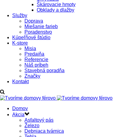
Škárovacie hmoty
Obklady a dlažby
Služby
Doprava
Miešanie farieb
Poradenstvo
Kúpeľňové štúdio
K-store
Misia
Predajňa
Referencie
Náš príbeh
Stavebná poradňa
Značky
Kontakt
Domov
Akcia
Asfaltový pás
Železo
Debniaca tvárnica
Tehla