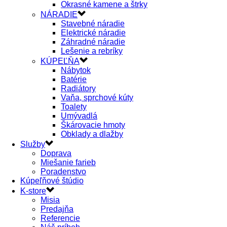
Okrasné kamene a štrky
NÁRADIE
Stavebné náradie
Elektrické náradie
Záhradné náradie
Lešenie a rebríky
KÚPEĽŇA
Nábytok
Batérie
Radiátory
Vaňa, sprchové kúty
Toalety
Umývadlá
Škárovacie hmoty
Obklady a dlažby
Služby
Doprava
Miešanie farieb
Poradenstvo
Kúpeľňové štúdio
K-store
Misia
Predajňa
Referencie