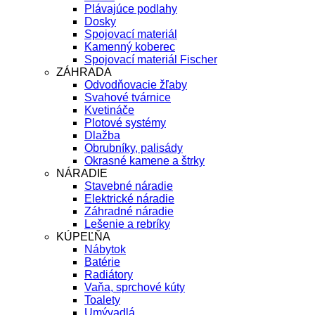
Plávajúce podlahy
Dosky
Spojovací materiál
Kamenný koberec
Spojovací materiál Fischer
ZÁHRADA
Odvodňovacie žľaby
Svahové tvárnice
Kvetináče
Plotové systémy
Dlažba
Obrubníky, palisády
Okrasné kamene a štrky
NÁRADIE
Stavebné náradie
Elektrické náradie
Záhradné náradie
Lešenie a rebríky
KÚPEĽŇA
Nábytok
Batérie
Radiátory
Vaňa, sprchové kúty
Toalety
Umývadlá