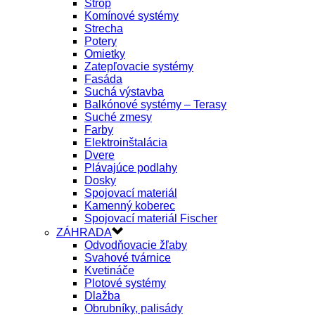
Strop
Komínové systémy
Strecha
Potery
Omietky
Zatepľovacie systémy
Fasáda
Suchá výstavba
Balkónové systémy – Terasy
Suché zmesy
Farby
Elektroinštalácia
Dvere
Plávajúce podlahy
Dosky
Spojovací materiál
Kamenný koberec
Spojovací materiál Fischer
ZÁHRADA
Odvodňovacie žľaby
Svahové tvárnice
Kvetináče
Plotové systémy
Dlažba
Obrubníky, palisády