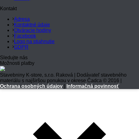
Kontakt
Adresa
Kontaktné údaje
Otváracie hodiny
Facebook
Logo na stiahnutie
GDPR
Sledujte nás
Možnosti platby
Stavebniny K-store, s.r.o. Raková | Dodávateľ stavebného
materiálu s najširšou ponukou v okrese Čadca © 2016 |
Ochrana osobných údajov
|
Informačná povinnosť