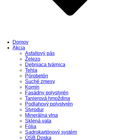
Domov
Akcia
Asfaltový pás
Železo
Debniaca tvárnica
Tehla
Pórobetón
Suché zmesy
Komín
Fasádny polystyrén
Tanierová hmoždina
Podlahový polystyrén
Styrodur
Minerálna vlna
Sklená vata
Fólia
Sadrokartónový systém
OSB Doska