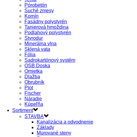
Pórobetón
Suché zmesy
Komín
Fasádny polystyrén
Tanierová hmoždina
Podlahový polystyrén
Styrodur
Minerálna vlna
Sklená vata
Fólia
Sadrokartónový systém
OSB Doska
Omietka
Dlažba
Obrubník
Plot
Fischer
Náradie
Kúpeľňa
Sortiment
STAVBA
Kanalizácia a odvodnenie
Základy
Murované steny