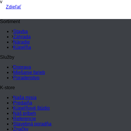
v
Zdieľať
Sortiment
Stavba
Záhrada
Náradie
Kúpeľňa
Služby
Doprava
Miešanie farieb
Poradenstvo
K-store
Naša misia
Predajňa
Kúpeľňové štúdio
Náš príbeh
Referencie
Stavebná poradňa
Značky