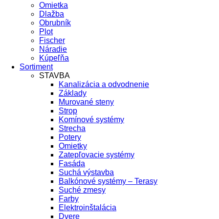
Omietka
Dlažba
Obrubník
Plot
Fischer
Náradie
Kúpeľňa
Sortiment
STAVBA
Kanalizácia a odvodnenie
Základy
Murované steny
Strop
Komínové systémy
Strecha
Potery
Omietky
Zatepľovacie systémy
Fasáda
Suchá výstavba
Balkónové systémy – Terasy
Suché zmesy
Farby
Elektroinštalácia
Dvere