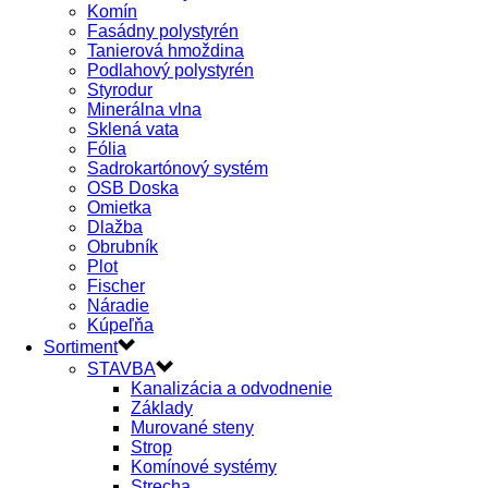
Komín
Fasádny polystyrén
Tanierová hmoždina
Podlahový polystyrén
Styrodur
Minerálna vlna
Sklená vata
Fólia
Sadrokartónový systém
OSB Doska
Omietka
Dlažba
Obrubník
Plot
Fischer
Náradie
Kúpeľňa
Sortiment
STAVBA
Kanalizácia a odvodnenie
Základy
Murované steny
Strop
Komínové systémy
Strecha