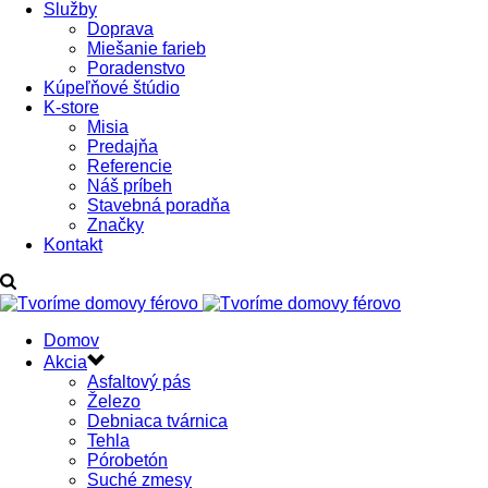
Služby
Doprava
Miešanie farieb
Poradenstvo
Kúpeľňové štúdio
K-store
Misia
Predajňa
Referencie
Náš príbeh
Stavebná poradňa
Značky
Kontakt
Domov
Akcia
Asfaltový pás
Železo
Debniaca tvárnica
Tehla
Pórobetón
Suché zmesy