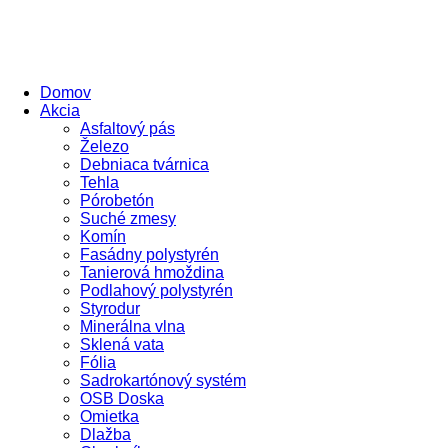
Domov
Akcia
Asfaltový pás
Železo
Debniaca tvárnica
Tehla
Pórobetón
Suché zmesy
Komín
Fasádny polystyrén
Tanierová hmoždina
Podlahový polystyrén
Styrodur
Minerálna vlna
Sklená vata
Fólia
Sadrokartónový systém
OSB Doska
Omietka
Dlažba