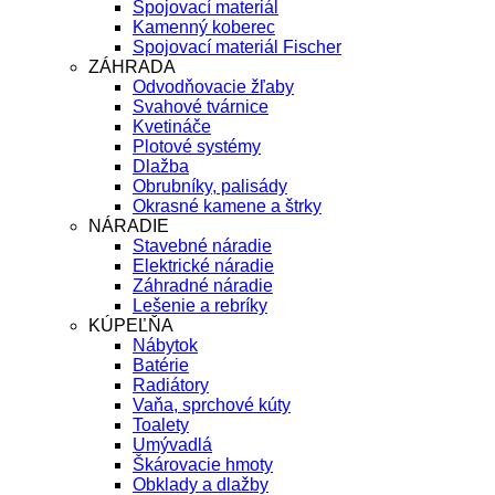
Spojovací materiál
Kamenný koberec
Spojovací materiál Fischer
ZÁHRADA
Odvodňovacie žľaby
Svahové tvárnice
Kvetináče
Plotové systémy
Dlažba
Obrubníky, palisády
Okrasné kamene a štrky
NÁRADIE
Stavebné náradie
Elektrické náradie
Záhradné náradie
Lešenie a rebríky
KÚPEĽŇA
Nábytok
Batérie
Radiátory
Vaňa, sprchové kúty
Toalety
Umývadlá
Škárovacie hmoty
Obklady a dlažby