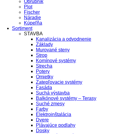
Obrubník
Plot
Fischer
Náradie
Kúpeľňa
Sortiment
STAVBA
Kanalizácia a odvodnenie
Základy
Murované steny
Strop
Komínové systémy
Strecha
Potery
Omietky
Zatepľovacie systémy
Fasáda
Suchá výstavba
Balkónové systémy – Terasy
Suché zmesy
Farby
Elektroinštalácia
Dvere
Plávajúce podlahy
Dosky