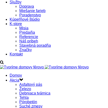
Služby
Doprava
Miešanie farieb
Poradenstvo
Kúpeľňové štúdio
K-store
Misia
Predajňa
Referencie
Náš príbeh
Stavebná poradňa
Značky
Kontakt
Domov
Akcia
Asfaltový pás
Železo
Debniaca tvárnica
Tehla
Pórobetón
Suché zmesy