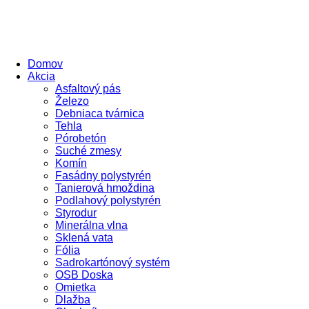
Domov
Akcia
Asfaltový pás
Železo
Debniaca tvárnica
Tehla
Pórobetón
Suché zmesy
Komín
Fasádny polystyrén
Tanierová hmoždina
Podlahový polystyrén
Styrodur
Minerálna vlna
Sklená vata
Fólia
Sadrokartónový systém
OSB Doska
Omietka
Dlažba