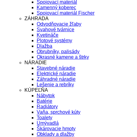
Spojovací materiál
Kamenný koberec
Spojovací materiál Fischer
ZÁHRADA
Odvodňovacie žľaby
Svahové tvárnice
Kvetináče
Plotové systémy
Dlažba
Obrubníky, palisády
Okrasné kamene a štrky
NÁRADIE
Stavebné náradie
Elektrické náradie
Záhradné náradie
Lešenie a rebríky
KÚPEĽŇA
Nábytok
Batérie
Radiátory
Vaňa, sprchové kúty
Toalety
Umývadlá
Škárovacie hmoty
Obklady a dlažby