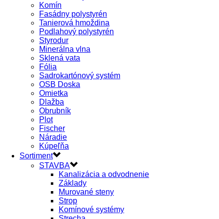
Komín
Fasádny polystyrén
Tanierová hmoždina
Podlahový polystyrén
Styrodur
Minerálna vlna
Sklená vata
Fólia
Sadrokartónový systém
OSB Doska
Omietka
Dlažba
Obrubník
Plot
Fischer
Náradie
Kúpeľňa
Sortiment
STAVBA
Kanalizácia a odvodnenie
Základy
Murované steny
Strop
Komínové systémy
Strecha