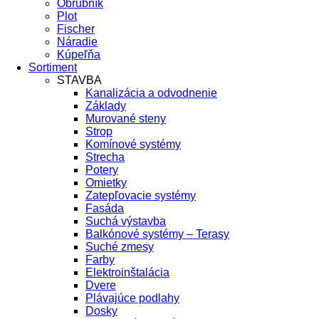
Obrubník
Plot
Fischer
Náradie
Kúpeľňa
Sortiment
STAVBA
Kanalizácia a odvodnenie
Základy
Murované steny
Strop
Komínové systémy
Strecha
Potery
Omietky
Zatepľovacie systémy
Fasáda
Suchá výstavba
Balkónové systémy – Terasy
Suché zmesy
Farby
Elektroinštalácia
Dvere
Plávajúce podlahy
Dosky