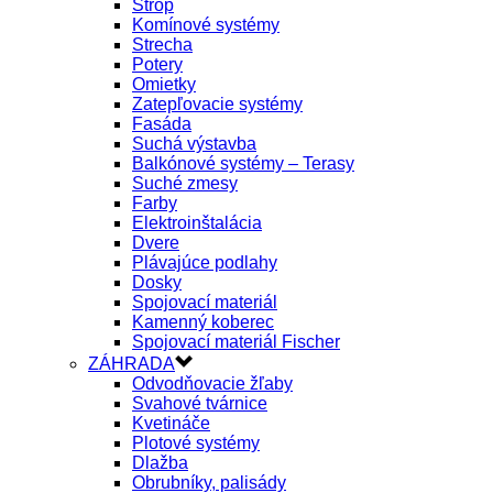
Strop
Komínové systémy
Strecha
Potery
Omietky
Zatepľovacie systémy
Fasáda
Suchá výstavba
Balkónové systémy – Terasy
Suché zmesy
Farby
Elektroinštalácia
Dvere
Plávajúce podlahy
Dosky
Spojovací materiál
Kamenný koberec
Spojovací materiál Fischer
ZÁHRADA
Odvodňovacie žľaby
Svahové tvárnice
Kvetináče
Plotové systémy
Dlažba
Obrubníky, palisády