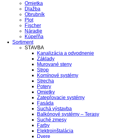
Omietka
Dlažba
Obrubník
Plot
Fischer
Náradie
Kúpeľňa
Sortiment
STAVBA
Kanalizácia a odvodnenie
Základy
Murované steny
Strop
Komínové systémy
Strecha
Potery
Omietky
Zatepľovacie systémy
Fasáda
Suchá výstavba
Balkónové systémy – Terasy
Suché zmesy
Farby
Elektroinštalácia
Dvere