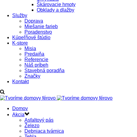
Škárovacie hmoty
Obklady a dlažby
Služby
Doprava
Miešanie farieb
Poradenstvo
Kúpeľňové štúdio
K-store
Misia
Predajňa
Referencie
Náš príbeh
Stavebná poradňa
Značky
Kontakt
Domov
Akcia
Asfaltový pás
Železo
Debniaca tvárnica
Tehla