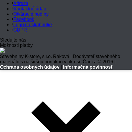
Adresa
Kontaktné údaje
Otváracie hodiny
Facebook
Logo na stiahnutie
GDPR
Sledujte nás
Možnosti platby
Stavebniny K-store, s.r.o. Raková | Dodávateľ stavebného
materiálu s najširšou ponukou v okrese Čadca © 2016 |
Ochrana osobných údajov
|
Informačná povinnosť