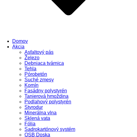
Domov
Akcia
Asfaltový pás
Železo
Debniaca tvárnica
Tehla
Pórobetón
Suché zmesy
Komín
Fasádny polystyrén
Tanierová hmoždina
Podlahový polystyrén
Styrodur
Minerálna vlna
Sklená vata
Fólia
Sadrokartónový systém
OSB Doska