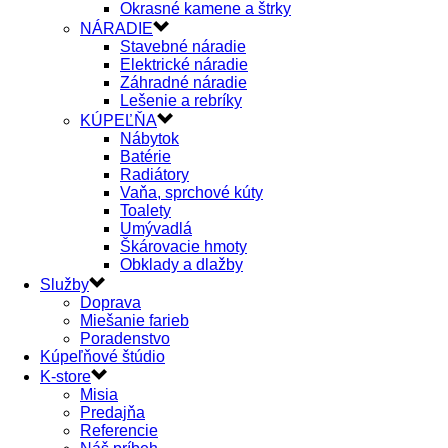
Okrasné kamene a štrky
NÁRADIE
Stavebné náradie
Elektrické náradie
Záhradné náradie
Lešenie a rebríky
KÚPEĽŇA
Nábytok
Batérie
Radiátory
Vaňa, sprchové kúty
Toalety
Umývadlá
Škárovacie hmoty
Obklady a dlažby
Služby
Doprava
Miešanie farieb
Poradenstvo
Kúpeľňové štúdio
K-store
Misia
Predajňa
Referencie