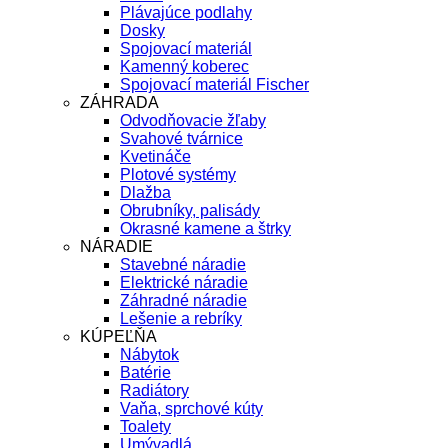
Plávajúce podlahy
Dosky
Spojovací materiál
Kamenný koberec
Spojovací materiál Fischer
ZÁHRADA
Odvodňovacie žľaby
Svahové tvárnice
Kvetináče
Plotové systémy
Dlažba
Obrubníky, palisády
Okrasné kamene a štrky
NÁRADIE
Stavebné náradie
Elektrické náradie
Záhradné náradie
Lešenie a rebríky
KÚPEĽŇA
Nábytok
Batérie
Radiátory
Vaňa, sprchové kúty
Toalety
Umývadlá