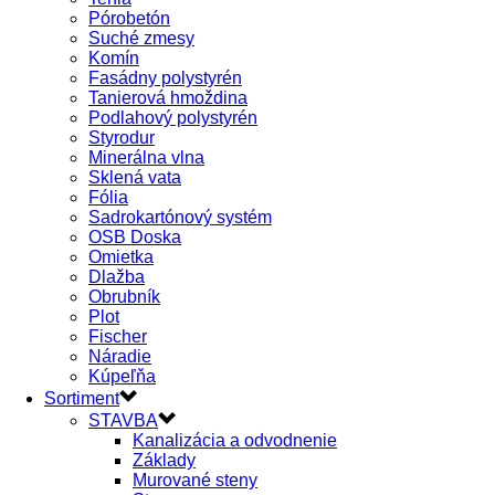
Pórobetón
Suché zmesy
Komín
Fasádny polystyrén
Tanierová hmoždina
Podlahový polystyrén
Styrodur
Minerálna vlna
Sklená vata
Fólia
Sadrokartónový systém
OSB Doska
Omietka
Dlažba
Obrubník
Plot
Fischer
Náradie
Kúpeľňa
Sortiment
STAVBA
Kanalizácia a odvodnenie
Základy
Murované steny