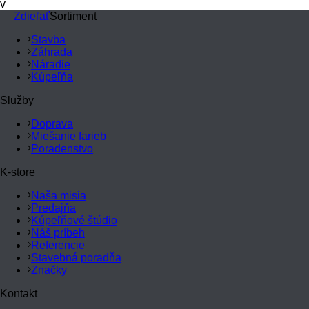
v
Zdieľať
Sortiment
Stavba
Záhrada
Náradie
Kúpeľňa
Služby
Doprava
Miešanie farieb
Poradenstvo
K-store
Naša misia
Predajňa
Kúpeľňové štúdio
Náš príbeh
Referencie
Stavebná poradňa
Značky
Kontakt