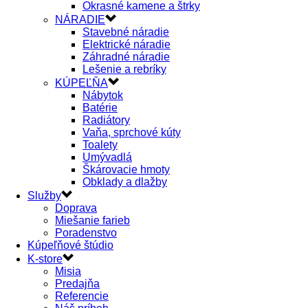
Okrasné kamene a štrky
NÁRADIE
Stavebné náradie
Elektrické náradie
Záhradné náradie
Lešenie a rebríky
KÚPEĽŇA
Nábytok
Batérie
Radiátory
Vaňa, sprchové kúty
Toalety
Umývadlá
Škárovacie hmoty
Obklady a dlažby
Služby
Doprava
Miešanie farieb
Poradenstvo
Kúpeľňové štúdio
K-store
Misia
Predajňa
Referencie