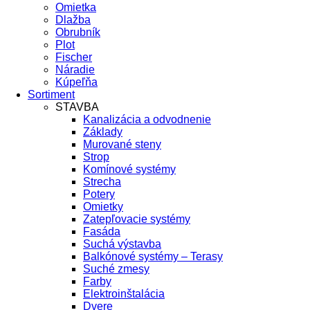
Omietka
Dlažba
Obrubník
Plot
Fischer
Náradie
Kúpeľňa
Sortiment
STAVBA
Kanalizácia a odvodnenie
Základy
Murované steny
Strop
Komínové systémy
Strecha
Potery
Omietky
Zatepľovacie systémy
Fasáda
Suchá výstavba
Balkónové systémy – Terasy
Suché zmesy
Farby
Elektroinštalácia
Dvere