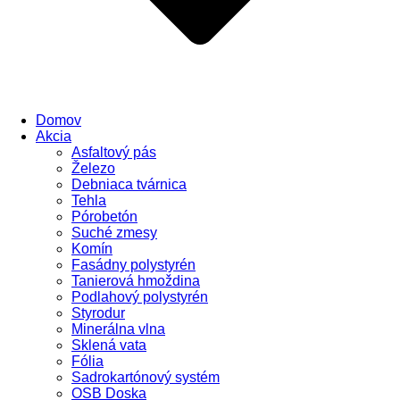
Domov
Akcia
Asfaltový pás
Železo
Debniaca tvárnica
Tehla
Pórobetón
Suché zmesy
Komín
Fasádny polystyrén
Tanierová hmoždina
Podlahový polystyrén
Styrodur
Minerálna vlna
Sklená vata
Fólia
Sadrokartónový systém
OSB Doska