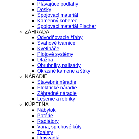
Plávajúce podlahy
Dosky
Spojovací materiál
Kamenný koberec
Spojovací materiál Fischer
ZÁHRADA
Odvodňovacie žľaby
Svahové tvárnice
Kvetináče
Plotové systémy
Dlažba
Obrubníky, palisády
Okrasné kamene a štrky
NÁRADIE
Stavebné náradie
Elektrické náradie
Záhradné náradie
Lešenie a rebríky
KÚPEĽŇA
Nábytok
Batérie
Radiátory
Vaňa, sprchové kúty
Toalety
Umývadlá