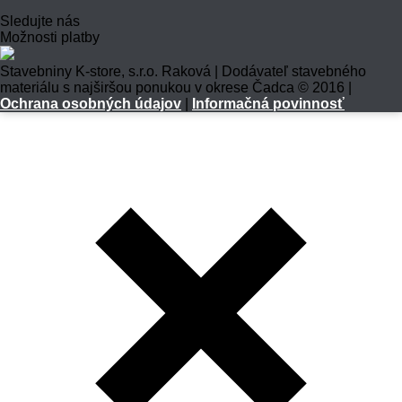
Sledujte nás
Možnosti platby
Stavebniny K-store, s.r.o. Raková | Dodávateľ stavebného
materiálu s najširšou ponukou v okrese Čadca © 2016 |
Ochrana osobných údajov
|
Informačná povinnosť