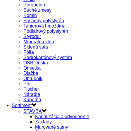
Pórobetón
Suché zmesy
Komín
Fasádny polystyrén
Tanierová hmoždina
Podlahový polystyrén
Styrodur
Minerálna vlna
Sklená vata
Fólia
Sadrokartónový systém
OSB Doska
Omietka
Dlažba
Obrubník
Plot
Fischer
Náradie
Kúpeľňa
Sortiment
STAVBA
Kanalizácia a odvodnenie
Základy
Murované steny