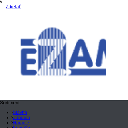
v
Zdieľať
Sortiment
Stavba
Záhrada
Náradie
Kúpeľňa