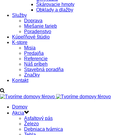
Škárovacie hmoty
Obklady a dlažby
Služby
Doprava
Miešanie farieb
Poradenstvo
Kúpeľňové štúdio
K-store
Misia
Predajňa
Referencie
Náš príbeh
Stavebná poradňa
Značky
Kontakt
Domov
Akcia
Asfaltový pás
Železo
Debniaca tvárnica
Tehla