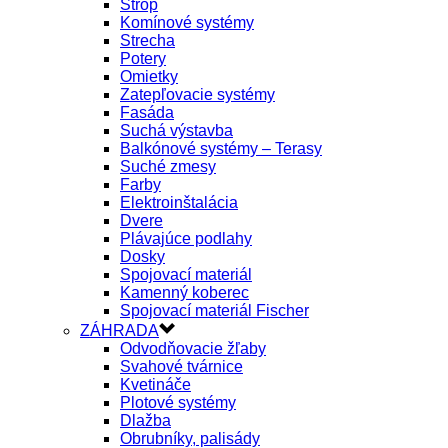
Strop
Komínové systémy
Strecha
Potery
Omietky
Zatepľovacie systémy
Fasáda
Suchá výstavba
Balkónové systémy – Terasy
Suché zmesy
Farby
Elektroinštalácia
Dvere
Plávajúce podlahy
Dosky
Spojovací materiál
Kamenný koberec
Spojovací materiál Fischer
ZÁHRADA
Odvodňovacie žľaby
Svahové tvárnice
Kvetináče
Plotové systémy
Dlažba
Obrubníky, palisády