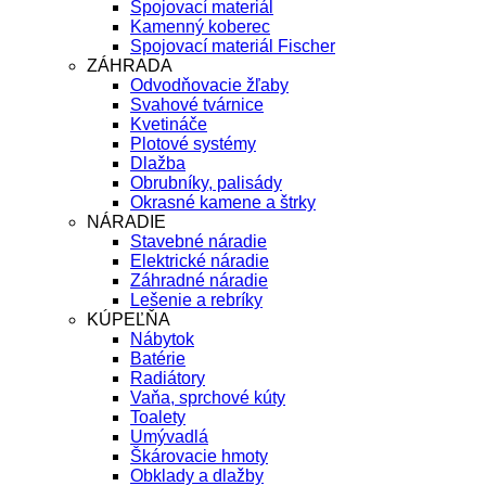
Spojovací materiál
Kamenný koberec
Spojovací materiál Fischer
ZÁHRADA
Odvodňovacie žľaby
Svahové tvárnice
Kvetináče
Plotové systémy
Dlažba
Obrubníky, palisády
Okrasné kamene a štrky
NÁRADIE
Stavebné náradie
Elektrické náradie
Záhradné náradie
Lešenie a rebríky
KÚPEĽŇA
Nábytok
Batérie
Radiátory
Vaňa, sprchové kúty
Toalety
Umývadlá
Škárovacie hmoty
Obklady a dlažby