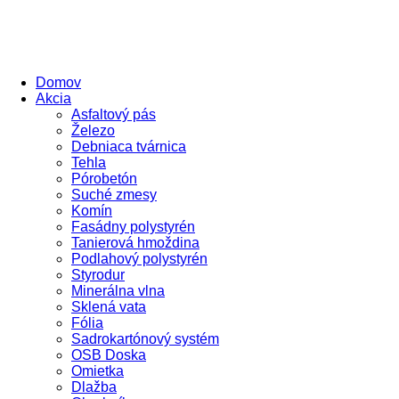
Domov
Akcia
Asfaltový pás
Železo
Debniaca tvárnica
Tehla
Pórobetón
Suché zmesy
Komín
Fasádny polystyrén
Tanierová hmoždina
Podlahový polystyrén
Styrodur
Minerálna vlna
Sklená vata
Fólia
Sadrokartónový systém
OSB Doska
Omietka
Dlažba