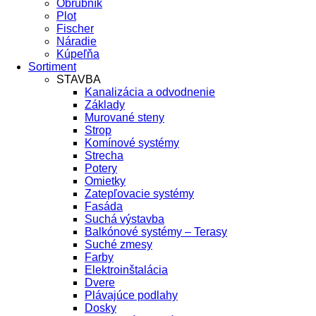
Obrubník
Plot
Fischer
Náradie
Kúpeľňa
Sortiment
STAVBA
Kanalizácia a odvodnenie
Základy
Murované steny
Strop
Komínové systémy
Strecha
Potery
Omietky
Zatepľovacie systémy
Fasáda
Suchá výstavba
Balkónové systémy – Terasy
Suché zmesy
Farby
Elektroinštalácia
Dvere
Plávajúce podlahy
Dosky