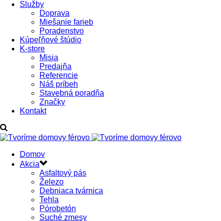
Služby
Doprava
Miešanie farieb
Poradenstvo
Kúpeľňové štúdio
K-store
Misia
Predajňa
Referencie
Náš príbeh
Stavebná poradňa
Značky
Kontakt
Domov
Akcia
Asfaltový pás
Železo
Debniaca tvárnica
Tehla
Pórobetón
Suché zmesy