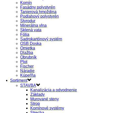
Komín
Fasádny polystyrén
Tanierová hmoždina
Podlahový polystyrén
Styrodur
Minerálna vlna
Sklená vata
Fólia
Sadrokartónový systém
OSB Doska
Omietka
Dlažba
Obrubník
Plot
Fischer
Náradie
Kúpeľňa
Sortiment
STAVBA
Kanalizácia a odvodnenie
Základy
Murované steny
Strop
Komínové systémy
Strecha