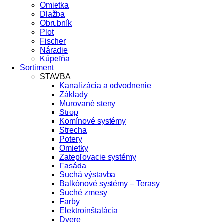
Omietka
Dlažba
Obrubník
Plot
Fischer
Náradie
Kúpeľňa
Sortiment
STAVBA
Kanalizácia a odvodnenie
Základy
Murované steny
Strop
Komínové systémy
Strecha
Potery
Omietky
Zatepľovacie systémy
Fasáda
Suchá výstavba
Balkónové systémy – Terasy
Suché zmesy
Farby
Elektroinštalácia
Dvere