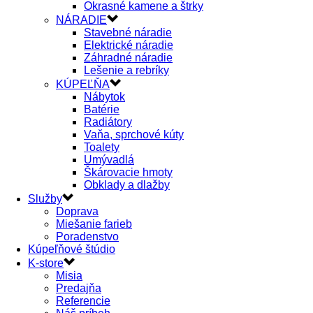
Okrasné kamene a štrky
NÁRADIE
Stavebné náradie
Elektrické náradie
Záhradné náradie
Lešenie a rebríky
KÚPEĽŇA
Nábytok
Batérie
Radiátory
Vaňa, sprchové kúty
Toalety
Umývadlá
Škárovacie hmoty
Obklady a dlažby
Služby
Doprava
Miešanie farieb
Poradenstvo
Kúpeľňové štúdio
K-store
Misia
Predajňa
Referencie