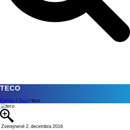
TECO
Domov
/
Teco
/
teco
Zverejnené 2. decembra 2016