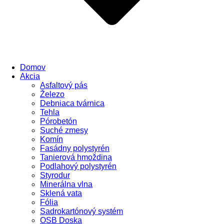
Domov
Akcia
Asfaltový pás
Železo
Debniaca tvárnica
Tehla
Pórobetón
Suché zmesy
Komín
Fasádny polystyrén
Tanierová hmoždina
Podlahový polystyrén
Styrodur
Minerálna vlna
Sklená vata
Fólia
Sadrokartónový systém
OSB Doska