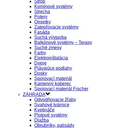
Strop
Komínové systémy
Strecha
Potery
Omietky
Zatepľovacie systémy
Fasáda
Suchá výstavba
Balkónové systémy – Terasy
Suché zmesy
Farby
Elektroinštalácia
Dvere
Plávajúce podlahy
Dosky
Spojovací materiál
Kamenný koberec
Spojovací materiál Fischer
ZÁHRADA
Odvodňovacie žľaby
Svahové tvárnice
Kvetináče
Plotové systémy
Dlažba
Obrubníky, palisády