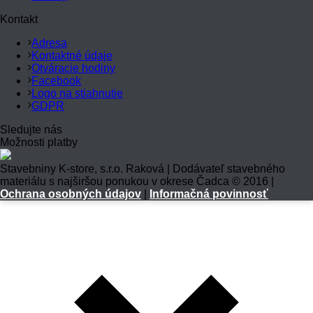
Kontakt
Adresa
Kontaktné údaje
Otváracie hodiny
Facebook
Logo na stiahnutie
GDPR
Sledujte nás
Možnosti platby
Stavebniny K-store, s.r.o. Raková | Dodávateľ stavebného
materiálu s najširšou ponukou v okrese Čadca © 2016 |
Ochrana osobných údajov
|
Informačná povinnosť