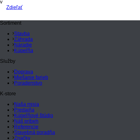
v
Zdieľať
Sortiment
Stavba
Záhrada
Náradie
Kúpeľňa
Služby
Doprava
Miešanie farieb
Poradenstvo
K-store
Naša misia
Predajňa
Kúpeľňové štúdio
Náš príbeh
Referencie
Stavebná poradňa
Značky