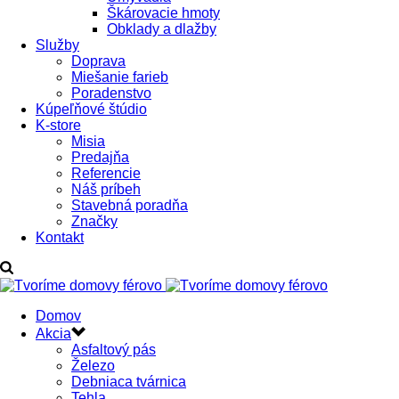
Škárovacie hmoty
Obklady a dlažby
Služby
Doprava
Miešanie farieb
Poradenstvo
Kúpeľňové štúdio
K-store
Misia
Predajňa
Referencie
Náš príbeh
Stavebná poradňa
Značky
Kontakt
Domov
Akcia
Asfaltový pás
Železo
Debniaca tvárnica
Tehla