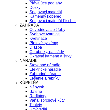
Plávajúce podlahy
Dosky
Spojovací materiál
Kamenný koberec
Spojovací materiál Fischer
ZÁHRADA
Odvodňovacie žľaby
Svahové tvárnice
Kvetináče
Plotové systémy
Dlažba
Obrubníky, palisády
Okrasné kamene a štrky
NÁRADIE
Stavebné náradie
Elektrické náradie
Záhradné náradie
Lešenie a rebríky
KÚPEĽŇA
Nábytok
Batérie
Radiátory
Vaňa, sprchové kúty
Toalety
Umývadlá