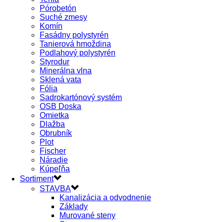
Pórobetón
Suché zmesy
Komín
Fasádny polystyrén
Tanierová hmoždina
Podlahový polystyrén
Styrodur
Minerálna vlna
Sklená vata
Fólia
Sadrokartónový systém
OSB Doska
Omietka
Dlažba
Obrubník
Plot
Fischer
Náradie
Kúpeľňa
Sortiment
STAVBA
Kanalizácia a odvodnenie
Základy
Murované steny