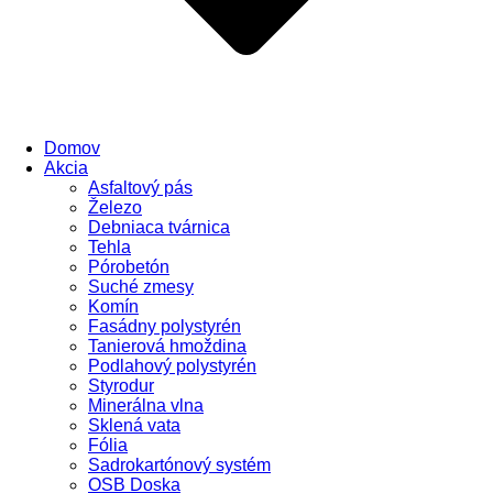
Domov
Akcia
Asfaltový pás
Železo
Debniaca tvárnica
Tehla
Pórobetón
Suché zmesy
Komín
Fasádny polystyrén
Tanierová hmoždina
Podlahový polystyrén
Styrodur
Minerálna vlna
Sklená vata
Fólia
Sadrokartónový systém
OSB Doska