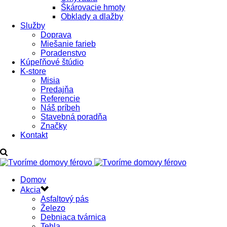
Škárovacie hmoty
Obklady a dlažby
Služby
Doprava
Miešanie farieb
Poradenstvo
Kúpeľňové štúdio
K-store
Misia
Predajňa
Referencie
Náš príbeh
Stavebná poradňa
Značky
Kontakt
Domov
Akcia
Asfaltový pás
Železo
Debniaca tvárnica
Tehla