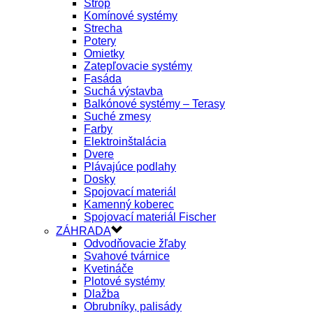
Strop
Komínové systémy
Strecha
Potery
Omietky
Zatepľovacie systémy
Fasáda
Suchá výstavba
Balkónové systémy – Terasy
Suché zmesy
Farby
Elektroinštalácia
Dvere
Plávajúce podlahy
Dosky
Spojovací materiál
Kamenný koberec
Spojovací materiál Fischer
ZÁHRADA
Odvodňovacie žľaby
Svahové tvárnice
Kvetináče
Plotové systémy
Dlažba
Obrubníky, palisády