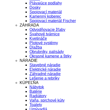
Plávajúce podlahy
Dosky
Spojovací materiál
Kamenný koberec
Spojovací materiál Fischer
ZÁHRADA
Odvodňovacie žľaby
Svahové tvárnice
Kvetináče
Plotové systémy
Dlažba
Obrubníky, palisády
Okrasné kamene a štrky
NÁRADIE
Stavebné náradie
Elektrické náradie
Záhradné náradie
Lešenie a rebríky
KÚPEĽŇA
Nábytok
Batérie
Radiátory
Vaňa, sprchové kúty
Toalety
Umývadlá