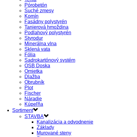
Pórobetón
Suché zmesy
Komín
Fasádny polystyrén
Tanierová hmoždina
Podlahový polystyrén
Styrodur
Minerálna vlna
Sklená vata
Fólia
Sadrokartónový systém
OSB Doska
Omietka
Dlažba
Obrubník
Plot
Fischer
Náradie
Kúpeľňa
Sortiment
STAVBA
Kanalizácia a odvodnenie
Základy
Murované steny