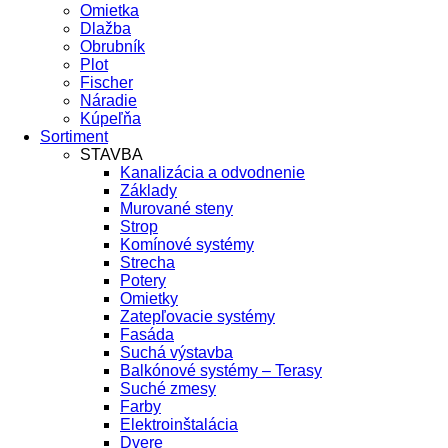
Omietka
Dlažba
Obrubník
Plot
Fischer
Náradie
Kúpeľňa
Sortiment
STAVBA
Kanalizácia a odvodnenie
Základy
Murované steny
Strop
Komínové systémy
Strecha
Potery
Omietky
Zatepľovacie systémy
Fasáda
Suchá výstavba
Balkónové systémy – Terasy
Suché zmesy
Farby
Elektroinštalácia
Dvere