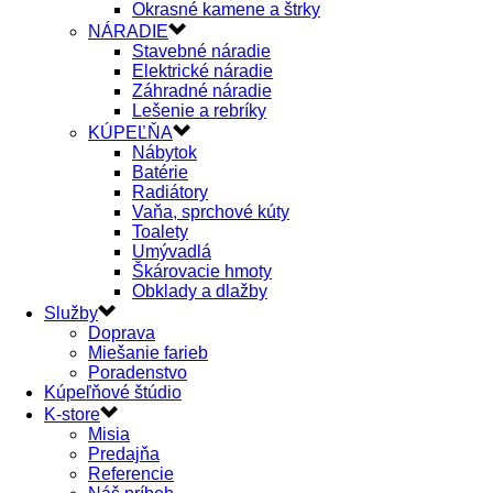
Okrasné kamene a štrky
NÁRADIE
Stavebné náradie
Elektrické náradie
Záhradné náradie
Lešenie a rebríky
KÚPEĽŇA
Nábytok
Batérie
Radiátory
Vaňa, sprchové kúty
Toalety
Umývadlá
Škárovacie hmoty
Obklady a dlažby
Služby
Doprava
Miešanie farieb
Poradenstvo
Kúpeľňové štúdio
K-store
Misia
Predajňa
Referencie