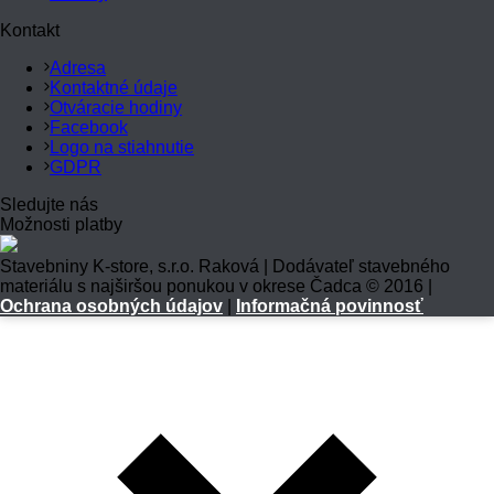
Kontakt
Adresa
Kontaktné údaje
Otváracie hodiny
Facebook
Logo na stiahnutie
GDPR
Sledujte nás
Možnosti platby
Stavebniny K-store, s.r.o. Raková | Dodávateľ stavebného
materiálu s najširšou ponukou v okrese Čadca © 2016 |
Ochrana osobných údajov
|
Informačná povinnosť