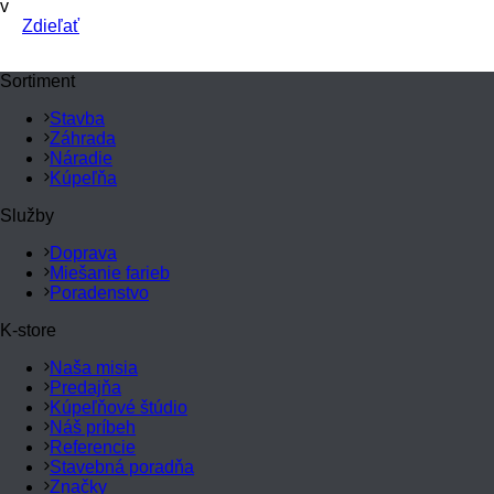
v
Zdieľať
Sortiment
Stavba
Záhrada
Náradie
Kúpeľňa
Služby
Doprava
Miešanie farieb
Poradenstvo
K-store
Naša misia
Predajňa
Kúpeľňové štúdio
Náš príbeh
Referencie
Stavebná poradňa
Značky