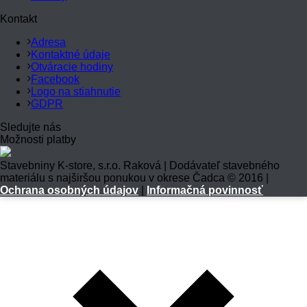
Kontakt
Adresa
Kontaktné údaje
Otváracie hodiny
Facebook
Logo na stiahnutie
GDPR
Sledujte nás
Možnosti platby
Stavebniny K-store, s.r.o. Raková | Dodávateľ stavebného
materiálu s najširšou ponukou v okrese Čadca © 2016 |
Ochrana osobných údajov
|
Informačná povinnosť