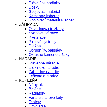
Plávajúce podlahy
Dosky
Spojovací materiál
Kamenný koberec
Spojovací materiál Fischer
ZÁHRADA
Odvodňovacie žľaby
Svahové tvárnice
Kvetináče
Plotové systémy
Dlažba
Obrubníky, palisády
Okrasné kamene a štrky
NÁRADIE
Stavebné náradie
Elektrické náradie
Záhradné náradie
Lešenie a rebríky
KÚPEĽŇA
Nábytok
Batérie
Radiátory
Vaňa, sprchové kúty
Toalety
Umývadlá