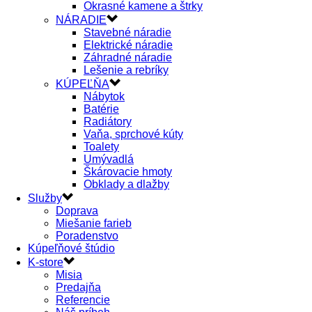
Okrasné kamene a štrky
NÁRADIE
Stavebné náradie
Elektrické náradie
Záhradné náradie
Lešenie a rebríky
KÚPEĽŇA
Nábytok
Batérie
Radiátory
Vaňa, sprchové kúty
Toalety
Umývadlá
Škárovacie hmoty
Obklady a dlažby
Služby
Doprava
Miešanie farieb
Poradenstvo
Kúpeľňové štúdio
K-store
Misia
Predajňa
Referencie