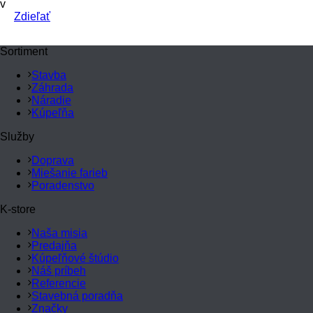
v
Zdieľať
Sortiment
Stavba
Záhrada
Náradie
Kúpeľňa
Služby
Doprava
Miešanie farieb
Poradenstvo
K-store
Naša misia
Predajňa
Kúpeľňové štúdio
Náš príbeh
Referencie
Stavebná poradňa
Značky