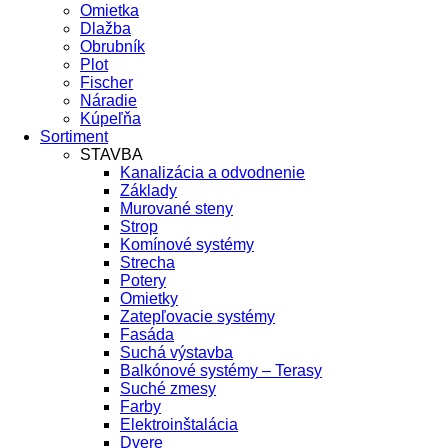
Omietka
Dlažba
Obrubník
Plot
Fischer
Náradie
Kúpeľňa
Sortiment
STAVBA
Kanalizácia a odvodnenie
Základy
Murované steny
Strop
Komínové systémy
Strecha
Potery
Omietky
Zatepľovacie systémy
Fasáda
Suchá výstavba
Balkónové systémy – Terasy
Suché zmesy
Farby
Elektroinštalácia
Dvere