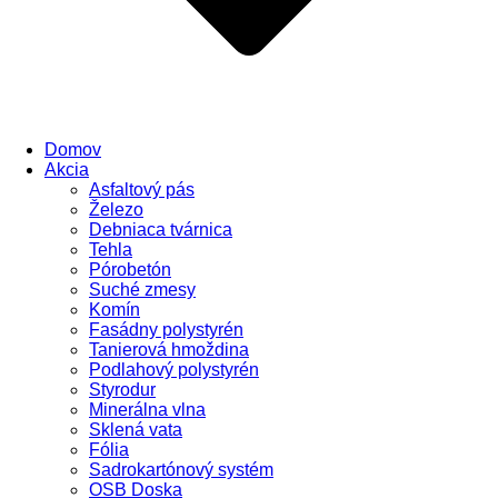
Domov
Akcia
Asfaltový pás
Železo
Debniaca tvárnica
Tehla
Pórobetón
Suché zmesy
Komín
Fasádny polystyrén
Tanierová hmoždina
Podlahový polystyrén
Styrodur
Minerálna vlna
Sklená vata
Fólia
Sadrokartónový systém
OSB Doska