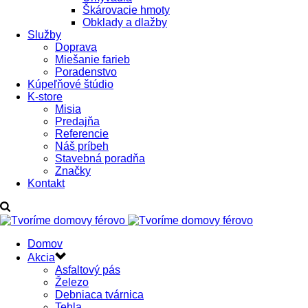
Škárovacie hmoty
Obklady a dlažby
Služby
Doprava
Miešanie farieb
Poradenstvo
Kúpeľňové štúdio
K-store
Misia
Predajňa
Referencie
Náš príbeh
Stavebná poradňa
Značky
Kontakt
Domov
Akcia
Asfaltový pás
Železo
Debniaca tvárnica
Tehla