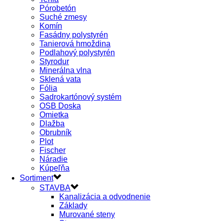
Pórobetón
Suché zmesy
Komín
Fasádny polystyrén
Tanierová hmoždina
Podlahový polystyrén
Styrodur
Minerálna vlna
Sklená vata
Fólia
Sadrokartónový systém
OSB Doska
Omietka
Dlažba
Obrubník
Plot
Fischer
Náradie
Kúpeľňa
Sortiment
STAVBA
Kanalizácia a odvodnenie
Základy
Murované steny