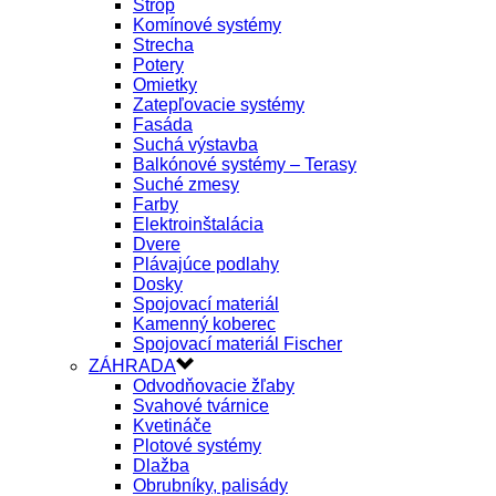
Strop
Komínové systémy
Strecha
Potery
Omietky
Zatepľovacie systémy
Fasáda
Suchá výstavba
Balkónové systémy – Terasy
Suché zmesy
Farby
Elektroinštalácia
Dvere
Plávajúce podlahy
Dosky
Spojovací materiál
Kamenný koberec
Spojovací materiál Fischer
ZÁHRADA
Odvodňovacie žľaby
Svahové tvárnice
Kvetináče
Plotové systémy
Dlažba
Obrubníky, palisády