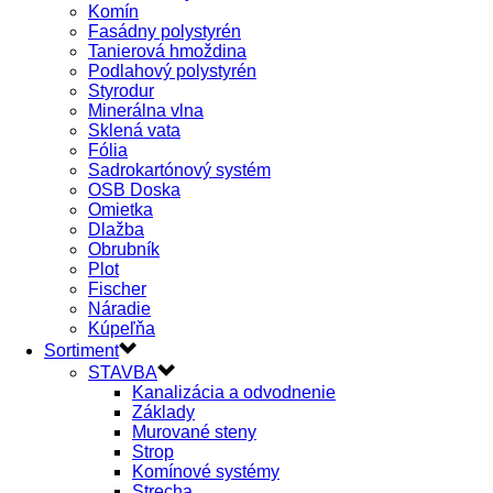
Komín
Fasádny polystyrén
Tanierová hmoždina
Podlahový polystyrén
Styrodur
Minerálna vlna
Sklená vata
Fólia
Sadrokartónový systém
OSB Doska
Omietka
Dlažba
Obrubník
Plot
Fischer
Náradie
Kúpeľňa
Sortiment
STAVBA
Kanalizácia a odvodnenie
Základy
Murované steny
Strop
Komínové systémy
Strecha