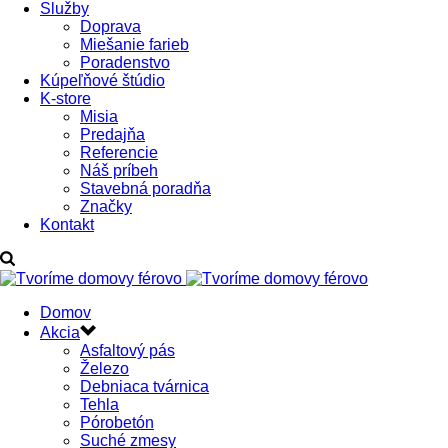
Služby
Doprava
Miešanie farieb
Poradenstvo
Kúpeľňové štúdio
K-store
Misia
Predajňa
Referencie
Náš príbeh
Stavebná poradňa
Značky
Kontakt
Domov
Akcia
Asfaltový pás
Železo
Debniaca tvárnica
Tehla
Pórobetón
Suché zmesy