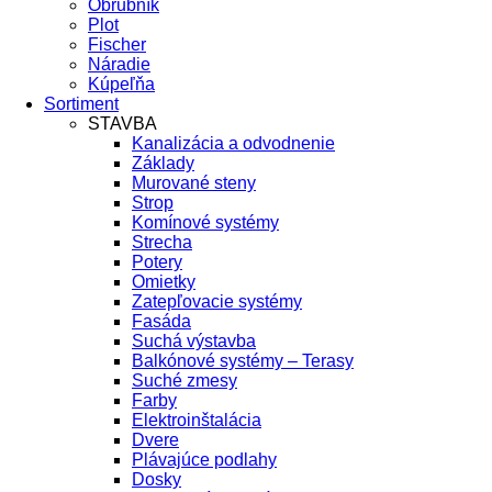
Obrubník
Plot
Fischer
Náradie
Kúpeľňa
Sortiment
STAVBA
Kanalizácia a odvodnenie
Základy
Murované steny
Strop
Komínové systémy
Strecha
Potery
Omietky
Zatepľovacie systémy
Fasáda
Suchá výstavba
Balkónové systémy – Terasy
Suché zmesy
Farby
Elektroinštalácia
Dvere
Plávajúce podlahy
Dosky