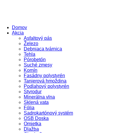
Domov
Akcia
Asfaltový pás
Železo
Debniaca tvárnica
Tehla
Pórobetón
Suché zmesy
Komín
Fasádny polystyrén
Tanierová hmoždina
Podlahový polystyrén
Styrodur
Minerálna vlna
Sklená vata
Fólia
Sadrokartónový systém
OSB Doska
Omietka
Dlažba