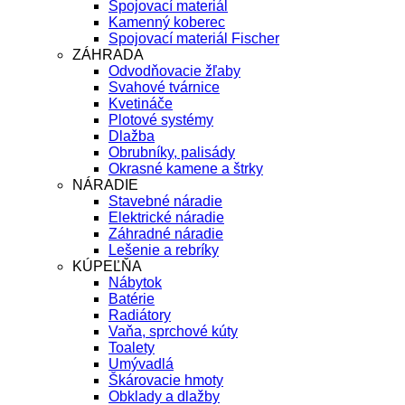
Spojovací materiál
Kamenný koberec
Spojovací materiál Fischer
ZÁHRADA
Odvodňovacie žľaby
Svahové tvárnice
Kvetináče
Plotové systémy
Dlažba
Obrubníky, palisády
Okrasné kamene a štrky
NÁRADIE
Stavebné náradie
Elektrické náradie
Záhradné náradie
Lešenie a rebríky
KÚPEĽŇA
Nábytok
Batérie
Radiátory
Vaňa, sprchové kúty
Toalety
Umývadlá
Škárovacie hmoty
Obklady a dlažby