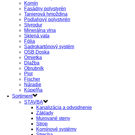
Komín
Fasádny polystyrén
Tanierová hmoždina
Podlahový polystyrén
Styrodur
Minerálna vlna
Sklená vata
Fólia
Sadrokartónový systém
OSB Doska
Omietka
Dlažba
Obrubník
Plot
Fischer
Náradie
Kúpeľňa
Sortiment
STAVBA
Kanalizácia a odvodnenie
Základy
Murované steny
Strop
Komínové systémy
Strecha