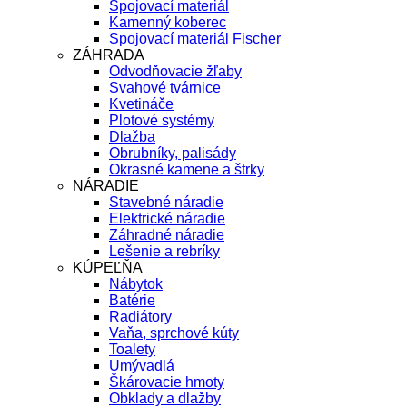
Spojovací materiál
Kamenný koberec
Spojovací materiál Fischer
ZÁHRADA
Odvodňovacie žľaby
Svahové tvárnice
Kvetináče
Plotové systémy
Dlažba
Obrubníky, palisády
Okrasné kamene a štrky
NÁRADIE
Stavebné náradie
Elektrické náradie
Záhradné náradie
Lešenie a rebríky
KÚPEĽŇA
Nábytok
Batérie
Radiátory
Vaňa, sprchové kúty
Toalety
Umývadlá
Škárovacie hmoty
Obklady a dlažby