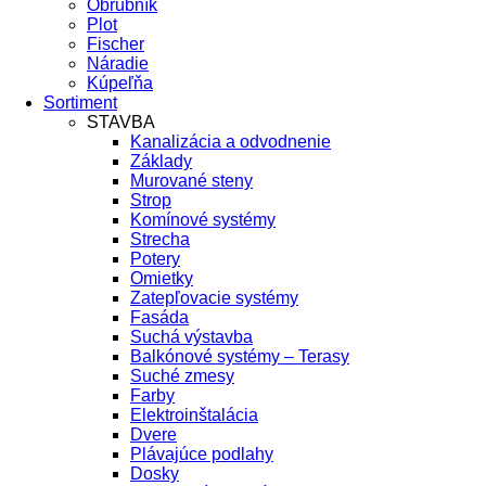
Obrubník
Plot
Fischer
Náradie
Kúpeľňa
Sortiment
STAVBA
Kanalizácia a odvodnenie
Základy
Murované steny
Strop
Komínové systémy
Strecha
Potery
Omietky
Zatepľovacie systémy
Fasáda
Suchá výstavba
Balkónové systémy – Terasy
Suché zmesy
Farby
Elektroinštalácia
Dvere
Plávajúce podlahy
Dosky