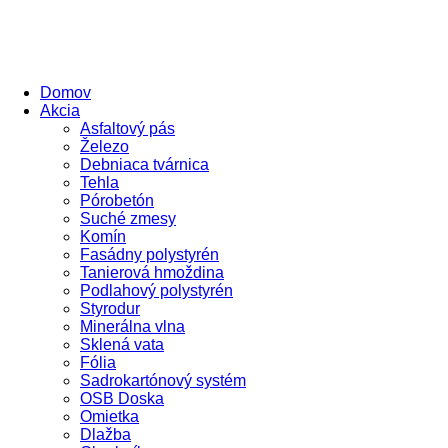
Domov
Akcia
Asfaltový pás
Železo
Debniaca tvárnica
Tehla
Pórobetón
Suché zmesy
Komín
Fasádny polystyrén
Tanierová hmoždina
Podlahový polystyrén
Styrodur
Minerálna vlna
Sklená vata
Fólia
Sadrokartónový systém
OSB Doska
Omietka
Dlažba