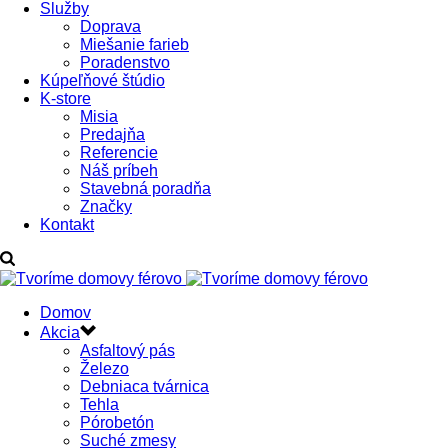
Služby
Doprava
Miešanie farieb
Poradenstvo
Kúpeľňové štúdio
K-store
Misia
Predajňa
Referencie
Náš príbeh
Stavebná poradňa
Značky
Kontakt
Domov
Akcia
Asfaltový pás
Železo
Debniaca tvárnica
Tehla
Pórobetón
Suché zmesy