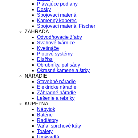
Plávajúce podlahy
Dosky
Spojovací materiál
Kamenný koberec
Spojovací materiál Fischer
ZÁHRADA
Odvodňovacie žľaby
Svahové tvárnice
Kvetináče
Plotové systémy
Dlažba
Obrubníky, palisády
Okrasné kamene a štrky
NÁRADIE
Stavebné náradie
Elektrické náradie
Záhradné náradie
Lešenie a rebríky
KÚPEĽŇA
Nábytok
Batérie
Radiátory
Vaňa, sprchové kúty
Toalety
Umývadlá