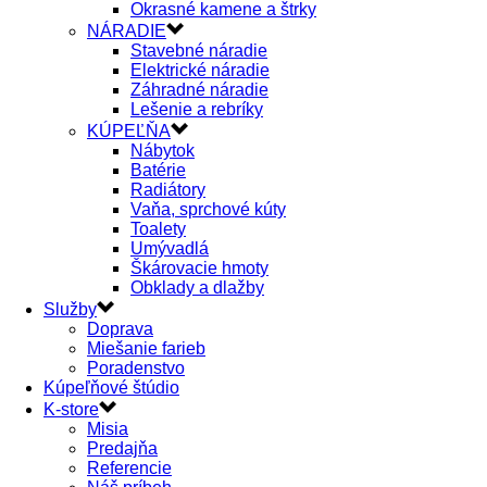
Okrasné kamene a štrky
NÁRADIE
Stavebné náradie
Elektrické náradie
Záhradné náradie
Lešenie a rebríky
KÚPEĽŇA
Nábytok
Batérie
Radiátory
Vaňa, sprchové kúty
Toalety
Umývadlá
Škárovacie hmoty
Obklady a dlažby
Služby
Doprava
Miešanie farieb
Poradenstvo
Kúpeľňové štúdio
K-store
Misia
Predajňa
Referencie