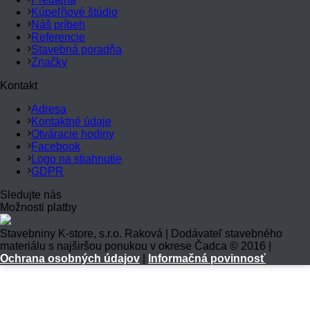
Kúpeľňové štúdio
Náš príbeh
Referencie
Stavebná poradňa
Značky
Kontakt
Adresa
Kontaktné údaje
Otváracie hodiny
Facebook
Logo na stiahnutie
GDPR
Sledujte nás
Možnosti platby
Stavebniny K-store, s.r.o. Raková | Dodávateľ stavebného
materiálu s najširšou ponukou v okrese Čadca © 2016 |
Ochrana osobných údajov
|
Informačná povinnosť