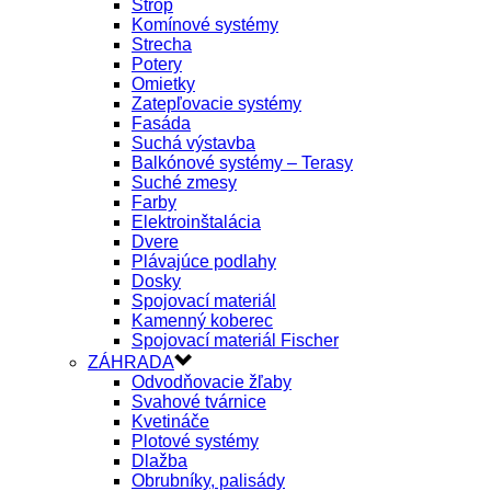
Strop
Komínové systémy
Strecha
Potery
Omietky
Zatepľovacie systémy
Fasáda
Suchá výstavba
Balkónové systémy – Terasy
Suché zmesy
Farby
Elektroinštalácia
Dvere
Plávajúce podlahy
Dosky
Spojovací materiál
Kamenný koberec
Spojovací materiál Fischer
ZÁHRADA
Odvodňovacie žľaby
Svahové tvárnice
Kvetináče
Plotové systémy
Dlažba
Obrubníky, palisády