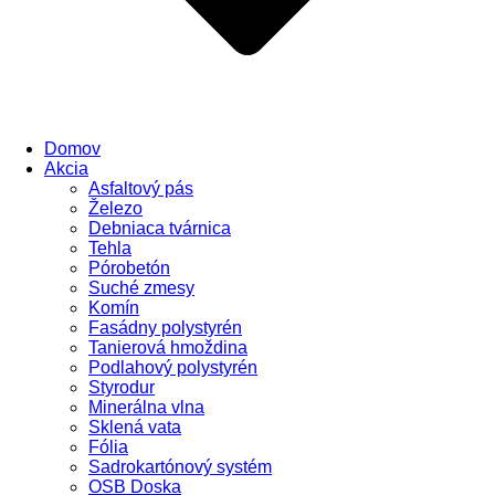
Domov
Akcia
Asfaltový pás
Železo
Debniaca tvárnica
Tehla
Pórobetón
Suché zmesy
Komín
Fasádny polystyrén
Tanierová hmoždina
Podlahový polystyrén
Styrodur
Minerálna vlna
Sklená vata
Fólia
Sadrokartónový systém
OSB Doska