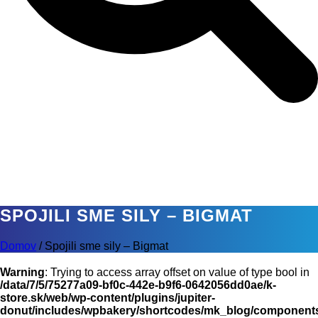
SPOJILI SME SILY – BIGMAT
Domov
/
Spojili sme sily – Bigmat
Warning
: Trying to access array offset on value of type bool in
/data/7/5/75277a09-bf0c-442e-b9f6-0642056dd0ae/k-
store.sk/web/wp-content/plugins/jupiter-
donut/includes/wpbakery/shortcodes/mk_blog/components