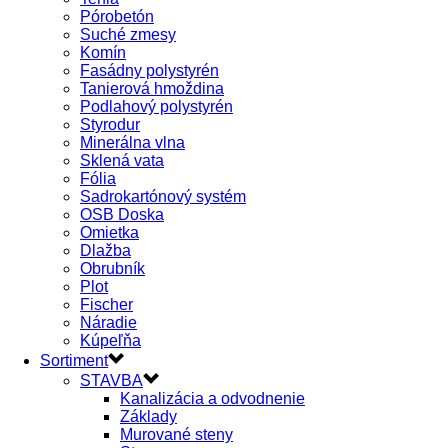
Pórobetón
Suché zmesy
Komín
Fasádny polystyrén
Tanierová hmoždina
Podlahový polystyrén
Styrodur
Minerálna vlna
Sklená vata
Fólia
Sadrokartónový systém
OSB Doska
Omietka
Dlažba
Obrubník
Plot
Fischer
Náradie
Kúpeľňa
Sortiment
STAVBA
Kanalizácia a odvodnenie
Základy
Murované steny