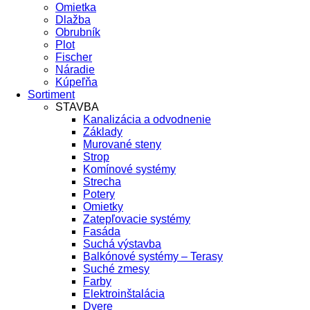
Omietka
Dlažba
Obrubník
Plot
Fischer
Náradie
Kúpeľňa
Sortiment
STAVBA
Kanalizácia a odvodnenie
Základy
Murované steny
Strop
Komínové systémy
Strecha
Potery
Omietky
Zatepľovacie systémy
Fasáda
Suchá výstavba
Balkónové systémy – Terasy
Suché zmesy
Farby
Elektroinštalácia
Dvere