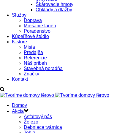
Škárovacie hmoty
Obklady a dlažby
Služby
Doprava
Miešanie farieb
Poradenstvo
Kúpeľňové štúdio
K-store
Misia
Predajňa
Referencie
Náš príbeh
Stavebná poradňa
Značky
Kontakt
Domov
Akcia
Asfaltový pás
Železo
Debniaca tvárnica
Tehla