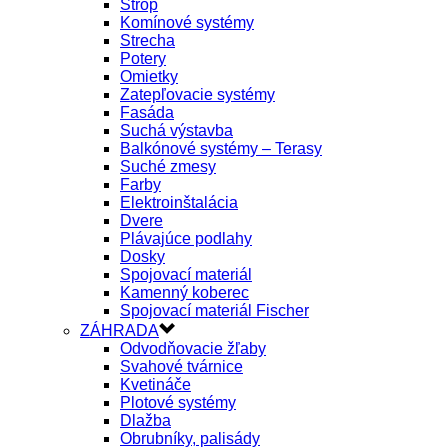
Strop
Komínové systémy
Strecha
Potery
Omietky
Zatepľovacie systémy
Fasáda
Suchá výstavba
Balkónové systémy – Terasy
Suché zmesy
Farby
Elektroinštalácia
Dvere
Plávajúce podlahy
Dosky
Spojovací materiál
Kamenný koberec
Spojovací materiál Fischer
ZÁHRADA
Odvodňovacie žľaby
Svahové tvárnice
Kvetináče
Plotové systémy
Dlažba
Obrubníky, palisády