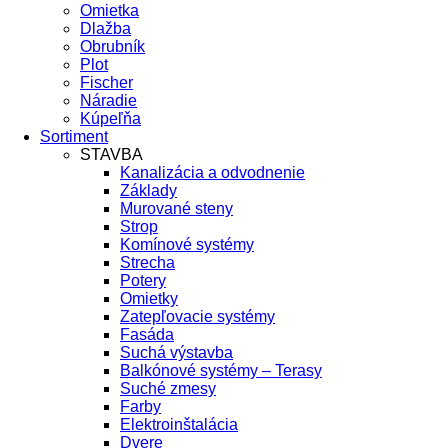
Omietka
Dlažba
Obrubník
Plot
Fischer
Náradie
Kúpeľňa
Sortiment
STAVBA
Kanalizácia a odvodnenie
Základy
Murované steny
Strop
Komínové systémy
Strecha
Potery
Omietky
Zatepľovacie systémy
Fasáda
Suchá výstavba
Balkónové systémy – Terasy
Suché zmesy
Farby
Elektroinštalácia
Dvere