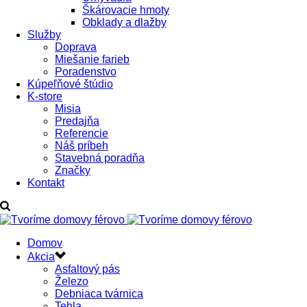
Škárovacie hmoty
Obklady a dlažby
Služby
Doprava
Miešanie farieb
Poradenstvo
Kúpeľňové štúdio
K-store
Misia
Predajňa
Referencie
Náš príbeh
Stavebná poradňa
Značky
Kontakt
Domov
Akcia
Asfaltový pás
Železo
Debniaca tvárnica
Tehla