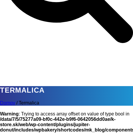
TERMALICA
Domov
/
Termalica
Warning
: Trying to access array offset on value of type bool in
/data/7/5/75277a09-bf0c-442e-b9f6-0642056dd0ae/k-
store.sk/web/wp-content/plugins/jupiter-
donut/includes/wpbakery/shortcodes/mk_blog/components