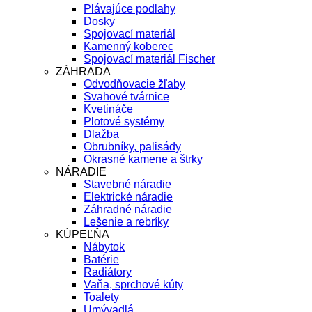
Plávajúce podlahy
Dosky
Spojovací materiál
Kamenný koberec
Spojovací materiál Fischer
ZÁHRADA
Odvodňovacie žľaby
Svahové tvárnice
Kvetináče
Plotové systémy
Dlažba
Obrubníky, palisády
Okrasné kamene a štrky
NÁRADIE
Stavebné náradie
Elektrické náradie
Záhradné náradie
Lešenie a rebríky
KÚPEĽŇA
Nábytok
Batérie
Radiátory
Vaňa, sprchové kúty
Toalety
Umývadlá