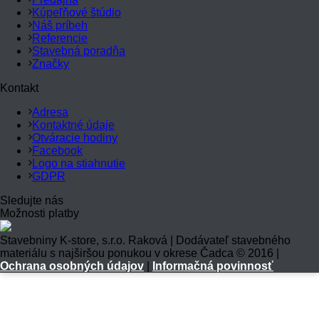
Kúpeľňové štúdio
Náš príbeh
Referencie
Stavebná poradňa
Značky
Kontakt
Adresa
Kontaktné údaje
Otváracie hodiny
Facebook
Logo na stiahnutie
GDPR
Sledujte nás
Možnosti platby
Stavebniny K-store, s.r.o. Raková | Dodávateľ stavebného
materiálu s najširšou ponukou v okrese Čadca © 2016 |
Ochrana osobných údajov
|
Informačná povinnosť