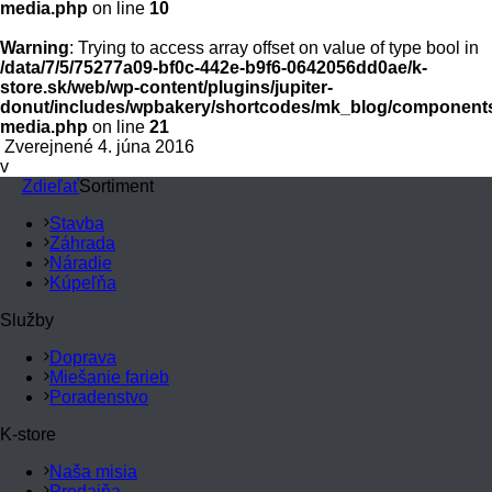
media.php
on line
10
Warning
: Trying to access array offset on value of type bool in
/data/7/5/75277a09-bf0c-442e-b9f6-0642056dd0ae/k-
store.sk/web/wp-content/plugins/jupiter-
donut/includes/wpbakery/shortcodes/mk_blog/components
media.php
on line
21
Zverejnené 4. júna 2016
v
Zdieľať
Sortiment
Stavba
Záhrada
Náradie
Kúpeľňa
Služby
Doprava
Miešanie farieb
Poradenstvo
K-store
Naša misia
Predajňa