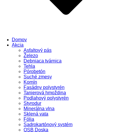
Domov
Akcia
Asfaltový pás
Železo
Debniaca tvárnica
Tehla
Pórobetón
Suché zmesy
Komín
Fasádny polystyrén
Tanierová hmoždina
Podlahový polystyrén
Styrodur
Minerálna vlna
Sklená vata
Fólia
Sadrokartónový systém
OSB Doska