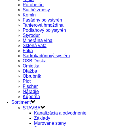
Pórobetón
Suché zmesy
Komín
Fasádny polystyrén
Tanierová hmoždina
Podlahový polystyrén
Styrodur
Minerálna vlna
Sklená vata
Fólia
Sadrokartónový systém
OSB Doska
Omietka
Dlažba
Obrubník
Plot
Fischer
Náradie
Kúpeľňa
Sortiment
STAVBA
Kanalizácia a odvodnenie
Základy
Murované steny