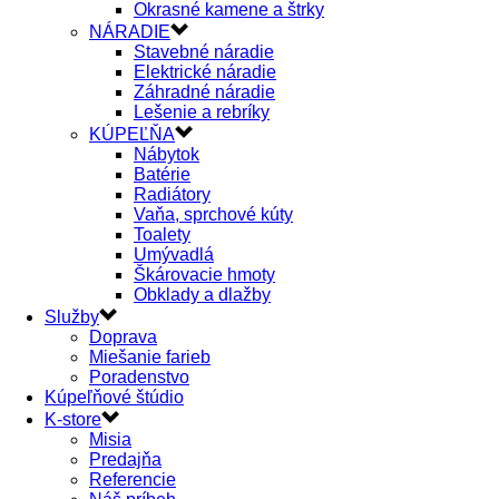
Okrasné kamene a štrky
NÁRADIE
Stavebné náradie
Elektrické náradie
Záhradné náradie
Lešenie a rebríky
KÚPEĽŇA
Nábytok
Batérie
Radiátory
Vaňa, sprchové kúty
Toalety
Umývadlá
Škárovacie hmoty
Obklady a dlažby
Služby
Doprava
Miešanie farieb
Poradenstvo
Kúpeľňové štúdio
K-store
Misia
Predajňa
Referencie