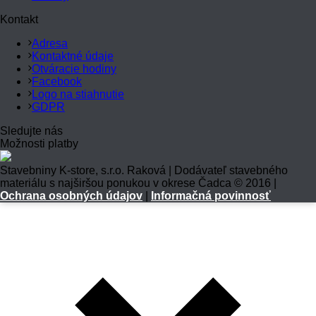
Kontakt
Adresa
Kontaktné údaje
Otváracie hodiny
Facebook
Logo na stiahnutie
GDPR
Sledujte nás
Možnosti platby
Stavebniny K-store, s.r.o. Raková | Dodávateľ stavebného
materiálu s najširšou ponukou v okrese Čadca © 2016 |
Ochrana osobných údajov
|
Informačná povinnosť