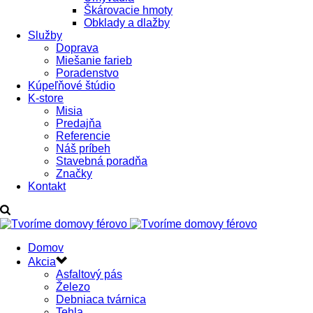
Škárovacie hmoty
Obklady a dlažby
Služby
Doprava
Miešanie farieb
Poradenstvo
Kúpeľňové štúdio
K-store
Misia
Predajňa
Referencie
Náš príbeh
Stavebná poradňa
Značky
Kontakt
Domov
Akcia
Asfaltový pás
Železo
Debniaca tvárnica
Tehla