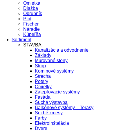
Omietka
Dlažba
Obrubník
Plot
Fischer
Náradie
Kúpeľňa
Sortiment
STAVBA
Kanalizácia a odvodnenie
Základy
Murované steny
Strop
Komínové systémy
Strecha
Potery
Omietky
Zatepľovacie systémy
Fasáda
Suchá výstavba
Balkónové systémy – Terasy
Suché zmesy
Farby
Elektroinštalácia
Dvere