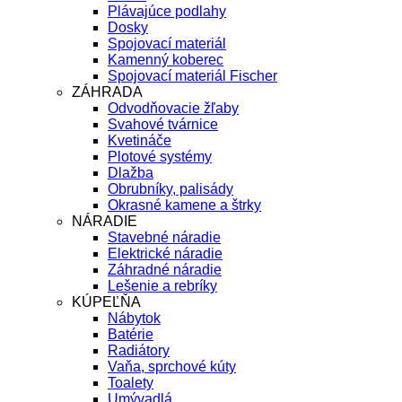
Plávajúce podlahy
Dosky
Spojovací materiál
Kamenný koberec
Spojovací materiál Fischer
ZÁHRADA
Odvodňovacie žľaby
Svahové tvárnice
Kvetináče
Plotové systémy
Dlažba
Obrubníky, palisády
Okrasné kamene a štrky
NÁRADIE
Stavebné náradie
Elektrické náradie
Záhradné náradie
Lešenie a rebríky
KÚPEĽŇA
Nábytok
Batérie
Radiátory
Vaňa, sprchové kúty
Toalety
Umývadlá