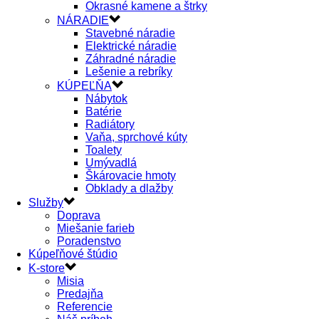
Okrasné kamene a štrky
NÁRADIE
Stavebné náradie
Elektrické náradie
Záhradné náradie
Lešenie a rebríky
KÚPEĽŇA
Nábytok
Batérie
Radiátory
Vaňa, sprchové kúty
Toalety
Umývadlá
Škárovacie hmoty
Obklady a dlažby
Služby
Doprava
Miešanie farieb
Poradenstvo
Kúpeľňové štúdio
K-store
Misia
Predajňa
Referencie