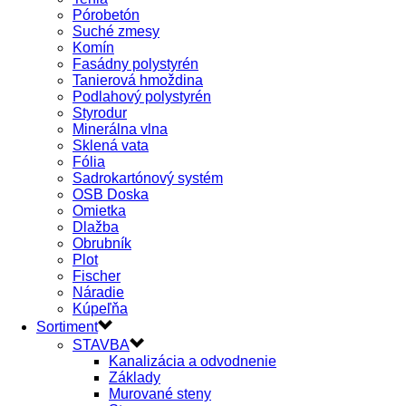
Pórobetón
Suché zmesy
Komín
Fasádny polystyrén
Tanierová hmoždina
Podlahový polystyrén
Styrodur
Minerálna vlna
Sklená vata
Fólia
Sadrokartónový systém
OSB Doska
Omietka
Dlažba
Obrubník
Plot
Fischer
Náradie
Kúpeľňa
Sortiment
STAVBA
Kanalizácia a odvodnenie
Základy
Murované steny