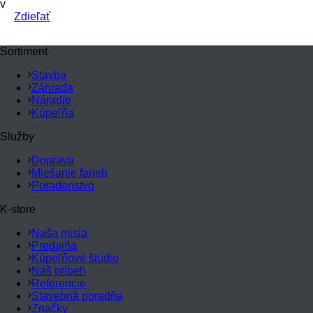
v
Zdieľať
Sortiment
Stavba
Záhrada
Náradie
Kúpeľňa
Služby
Doprava
Miešanie farieb
Poradenstvo
K-store
Naša misia
Predajňa
Kúpeľňové štúdio
Náš príbeh
Referencie
Stavebná poradňa
Značky