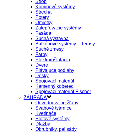
Strop
Komínové systémy
Strecha
Potery
Omietky
Zatepľovacie systémy
Fasáda
Suchá výstavba
Balkónové systémy – Terasy
Suché zmesy
Farby
Elektroinštalácia
Dvere
Plávajúce podlahy
Dosky
Spojovací materiál
Kamenný koberec
Spojovací materiál Fischer
ZÁHRADA
Odvodňovacie žľaby
Svahové tvárnice
Kvetináče
Plotové systémy
Dlažba
Obrubníky, palisády