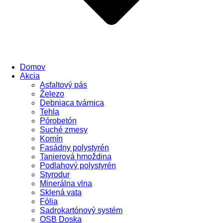
Domov
Akcia
Asfaltový pás
Železo
Debniaca tvárnica
Tehla
Pórobetón
Suché zmesy
Komín
Fasádny polystyrén
Tanierová hmoždina
Podlahový polystyrén
Styrodur
Minerálna vlna
Sklená vata
Fólia
Sadrokartónový systém
OSB Doska