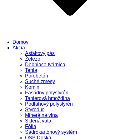
Domov
Akcia
Asfaltový pás
Železo
Debniaca tvárnica
Tehla
Pórobetón
Suché zmesy
Komín
Fasádny polystyrén
Tanierová hmoždina
Podlahový polystyrén
Styrodur
Minerálna vlna
Sklená vata
Fólia
Sadrokartónový systém
OSB Doska