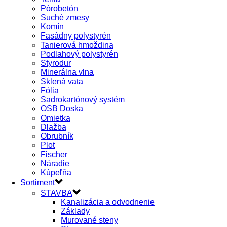
Pórobetón
Suché zmesy
Komín
Fasádny polystyrén
Tanierová hmoždina
Podlahový polystyrén
Styrodur
Minerálna vlna
Sklená vata
Fólia
Sadrokartónový systém
OSB Doska
Omietka
Dlažba
Obrubník
Plot
Fischer
Náradie
Kúpeľňa
Sortiment
STAVBA
Kanalizácia a odvodnenie
Základy
Murované steny