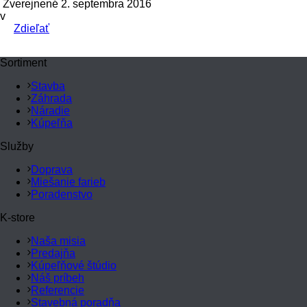
Zverejnené 2. septembra 2016
v
Zdieľať
Sortiment
Stavba
Záhrada
Náradie
Kúpeľňa
Služby
Doprava
Miešanie farieb
Poradenstvo
K-store
Naša misia
Predajňa
Kúpeľňové štúdio
Náš príbeh
Referencie
Stavebná poradňa