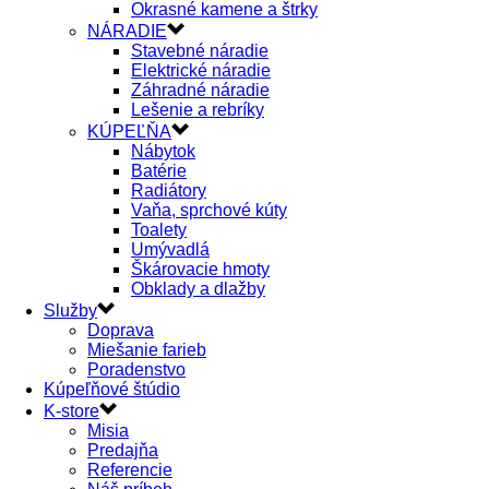
Okrasné kamene a štrky
NÁRADIE
Stavebné náradie
Elektrické náradie
Záhradné náradie
Lešenie a rebríky
KÚPEĽŇA
Nábytok
Batérie
Radiátory
Vaňa, sprchové kúty
Toalety
Umývadlá
Škárovacie hmoty
Obklady a dlažby
Služby
Doprava
Miešanie farieb
Poradenstvo
Kúpeľňové štúdio
K-store
Misia
Predajňa
Referencie