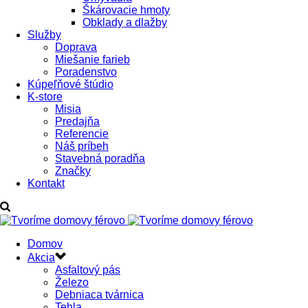
Škárovacie hmoty
Obklady a dlažby
Služby
Doprava
Miešanie farieb
Poradenstvo
Kúpeľňové štúdio
K-store
Misia
Predajňa
Referencie
Náš príbeh
Stavebná poradňa
Značky
Kontakt
Domov
Akcia
Asfaltový pás
Železo
Debniaca tvárnica
Tehla