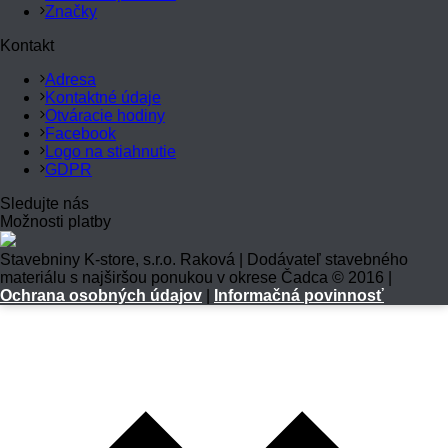
Značky
Kontakt
Adresa
Kontaktné údaje
Otváracie hodiny
Facebook
Logo na stiahnutie
GDPR
Sledujte nás
Možnosti platby
Stavebniny K-store, s.r.o. Raková | Dodávateľ stavebného
materiálu s najširšou ponukou v okrese Čadca © 2016 |
Ochrana osobných údajov
|
Informačná povinnosť