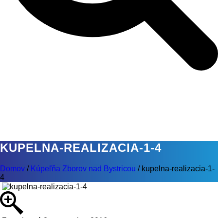
KUPELNA-REALIZACIA-1-4
Domov
/
Kúpeľňa Zborov nad Bystricou
/
kupelna-realizacia-1-
4