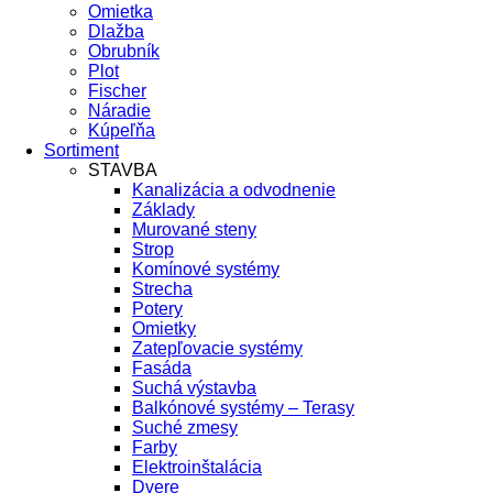
Omietka
Dlažba
Obrubník
Plot
Fischer
Náradie
Kúpeľňa
Sortiment
STAVBA
Kanalizácia a odvodnenie
Základy
Murované steny
Strop
Komínové systémy
Strecha
Potery
Omietky
Zatepľovacie systémy
Fasáda
Suchá výstavba
Balkónové systémy – Terasy
Suché zmesy
Farby
Elektroinštalácia
Dvere