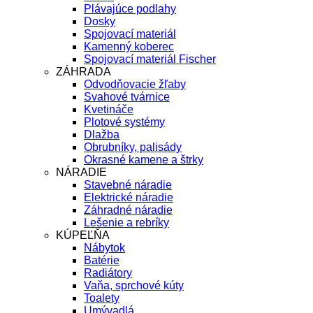
Plávajúce podlahy
Dosky
Spojovací materiál
Kamenný koberec
Spojovací materiál Fischer
ZÁHRADA
Odvodňovacie žľaby
Svahové tvárnice
Kvetináče
Plotové systémy
Dlažba
Obrubníky, palisády
Okrasné kamene a štrky
NÁRADIE
Stavebné náradie
Elektrické náradie
Záhradné náradie
Lešenie a rebríky
KÚPEĽŇA
Nábytok
Batérie
Radiátory
Vaňa, sprchové kúty
Toalety
Umývadlá