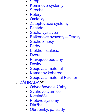
Strop
Komínové systémy
Strecha
Potery
Omietky
Zatepľovacie systémy
Fasáda
Suchá výstavba
Balkónové systémy – Terasy
Suché zmesy
Farby
Elektroinštalácia
Dvere
Plávajúce podlahy
Dosky
Spojovací materiál
Kamenný koberec
Spojovací materiál Fischer
ZÁHRADA
Odvodňovacie žľaby
Svahové tvárnice
Kvetináče
Plotové systémy
Dlažba
Obrubníky, palisády