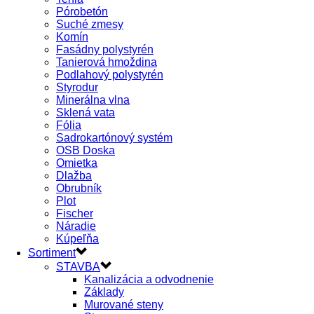
Pórobetón
Suché zmesy
Komín
Fasádny polystyrén
Tanierová hmoždina
Podlahový polystyrén
Styrodur
Minerálna vlna
Sklená vata
Fólia
Sadrokartónový systém
OSB Doska
Omietka
Dlažba
Obrubník
Plot
Fischer
Náradie
Kúpeľňa
Sortiment
STAVBA
Kanalizácia a odvodnenie
Základy
Murované steny