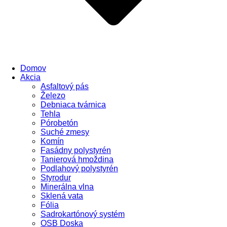
Domov
Akcia
Asfaltový pás
Železo
Debniaca tvárnica
Tehla
Pórobetón
Suché zmesy
Komín
Fasádny polystyrén
Tanierová hmoždina
Podlahový polystyrén
Styrodur
Minerálna vlna
Sklená vata
Fólia
Sadrokartónový systém
OSB Doska