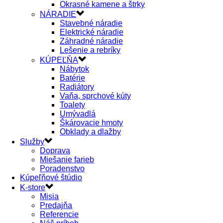
Okrasné kamene a štrky
NÁRADIE
Stavebné náradie
Elektrické náradie
Záhradné náradie
Lešenie a rebríky
KÚPEĽŇA
Nábytok
Batérie
Radiátory
Vaňa, sprchové kúty
Toalety
Umývadlá
Škárovacie hmoty
Obklady a dlažby
Služby
Doprava
Miešanie farieb
Poradenstvo
Kúpeľňové štúdio
K-store
Misia
Predajňa
Referencie