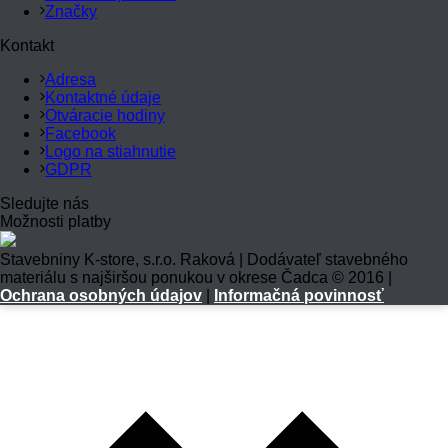
Značky
Kontakt
Adresa
Kontaktné údaje
Otváracie hodiny
Facebook
Logo na stiahnutie
GDPR
Sledujte nás
Možnosti platby
Stavebniny K-store, s.r.o. Raková | Dodávateľ stavebného
materiálu s najširšou ponukou v okrese Čadca © 2016 |
Ochrana osobných údajov
|
Informačná povinnosť