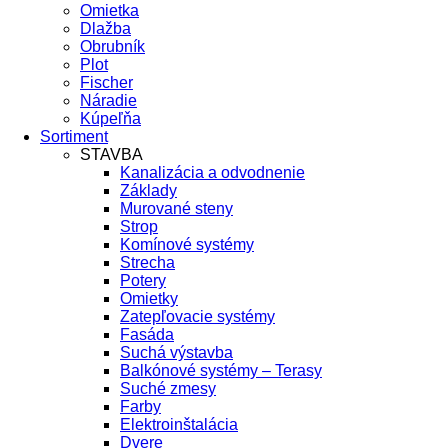
Omietka
Dlažba
Obrubník
Plot
Fischer
Náradie
Kúpeľňa
Sortiment
STAVBA
Kanalizácia a odvodnenie
Základy
Murované steny
Strop
Komínové systémy
Strecha
Potery
Omietky
Zatepľovacie systémy
Fasáda
Suchá výstavba
Balkónové systémy – Terasy
Suché zmesy
Farby
Elektroinštalácia
Dvere