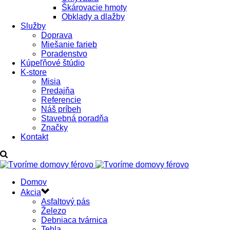
Škárovacie hmoty
Obklady a dlažby
Služby
Doprava
Miešanie farieb
Poradenstvo
Kúpeľňové štúdio
K-store
Misia
Predajňa
Referencie
Náš príbeh
Stavebná poradňa
Značky
Kontakt
Domov
Akcia
Asfaltový pás
Železo
Debniaca tvárnica
Tehla