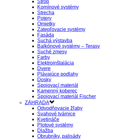
Strop
Komínové systémy
Strecha
Potery
Omietky
Zatepľovacie systémy
Fasáda
Suchá výstavba
Balkónové systémy – Terasy
Suché zmesy
Farby
Elektroinštalácia
Dvere
Plávajúce podlahy
Dosky
Spojovací materiál
Kamenný koberec
Spojovací materiál Fischer
ZÁHRADA
Odvodňovacie žľaby
Svahové tvárnice
Kvetináče
Plotové systémy
Dlažba
Obrubníky, palisády