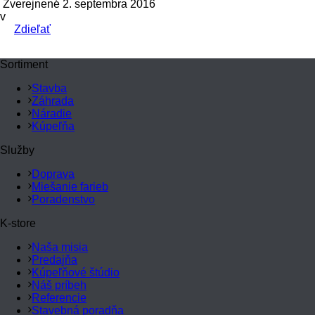
Zverejnené 2. septembra 2016
v
Zdieľať
Sortiment
Stavba
Záhrada
Náradie
Kúpeľňa
Služby
Doprava
Miešanie farieb
Poradenstvo
K-store
Naša misia
Predajňa
Kúpeľňové štúdio
Náš príbeh
Referencie
Stavebná poradňa