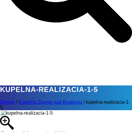
KUPELNA-REALIZACIA-1-5
Domov
/
Kúpeľňa Zborov nad Bystricou
/
kupelna-realizacia-1-
5