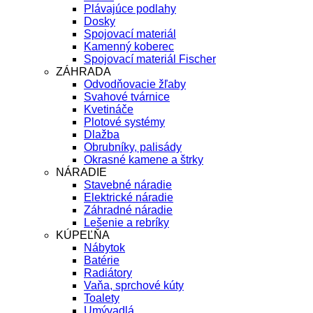
Plávajúce podlahy
Dosky
Spojovací materiál
Kamenný koberec
Spojovací materiál Fischer
ZÁHRADA
Odvodňovacie žľaby
Svahové tvárnice
Kvetináče
Plotové systémy
Dlažba
Obrubníky, palisády
Okrasné kamene a štrky
NÁRADIE
Stavebné náradie
Elektrické náradie
Záhradné náradie
Lešenie a rebríky
KÚPEĽŇA
Nábytok
Batérie
Radiátory
Vaňa, sprchové kúty
Toalety
Umývadlá