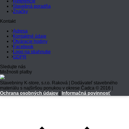
Referencie
Stavebná poradňa
Značky
Kontakt
Adresa
Kontaktné údaje
Otváracie hodiny
Facebook
Logo na stiahnutie
GDPR
Sledujte nás
Možnosti platby
Stavebniny K-store, s.r.o. Raková | Dodávateľ stavebného
materiálu s najširšou ponukou v okrese Čadca © 2016 |
Ochrana osobných údajov
|
Informačná povinnosť