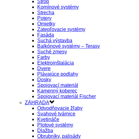
Strop
Komínové systémy
Strecha
Potery
Omietky
Zatepľovacie systémy
Fasáda
Suchá výstavba
Balkónové systémy – Terasy
Suché zmesy
Farby
Elektroinštalácia
Dvere
Plávajúce podlahy
Dosky
Spojovací materiál
Kamenný koberec
Spojovací materiál Fischer
ZÁHRADA
Odvodňovacie žľaby
Svahové tvárnice
Kvetináče
Plotové systémy
Dlažba
Obrubníky, palisády