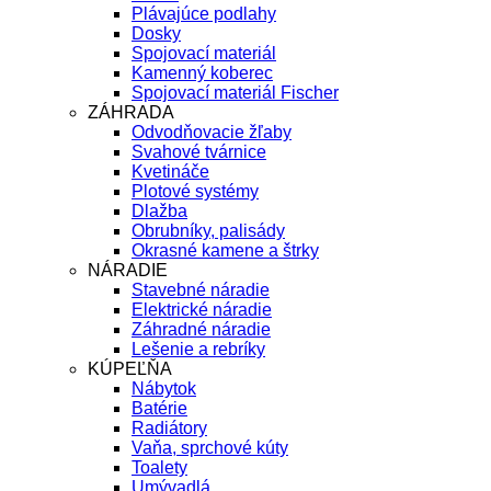
Plávajúce podlahy
Dosky
Spojovací materiál
Kamenný koberec
Spojovací materiál Fischer
ZÁHRADA
Odvodňovacie žľaby
Svahové tvárnice
Kvetináče
Plotové systémy
Dlažba
Obrubníky, palisády
Okrasné kamene a štrky
NÁRADIE
Stavebné náradie
Elektrické náradie
Záhradné náradie
Lešenie a rebríky
KÚPEĽŇA
Nábytok
Batérie
Radiátory
Vaňa, sprchové kúty
Toalety
Umývadlá