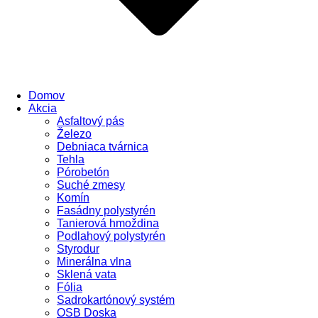
Domov
Akcia
Asfaltový pás
Železo
Debniaca tvárnica
Tehla
Pórobetón
Suché zmesy
Komín
Fasádny polystyrén
Tanierová hmoždina
Podlahový polystyrén
Styrodur
Minerálna vlna
Sklená vata
Fólia
Sadrokartónový systém
OSB Doska