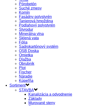
Pórobetón
Suché zmesy
Komín
Fasádny polystyrén
Tanierová hmoždina
Podlahový polystyrén
Styrodur
Minerálna vlna
Sklená vata
Fólia
Sadrokartónový systém
OSB Doska
Omietka
Dlažba
Obrubník
Plot
Fischer
Náradie
Kúpeľňa
Sortiment
STAVBA
Kanalizácia a odvodnenie
Základy
Murované steny