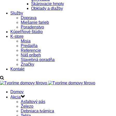
Škárovacie hmoty
Obklady a dlažby
Služby
Doprava
Miešanie farieb
Poradenstvo
Kúpeľňové štúdio
K-store
Misia
Predajňa
Referencie
Náš príbeh
Stavebná poradňa
Značky
Kontakt
Domov
Akcia
Asfaltový pás
Železo
Debniaca tvárnica
Tehla