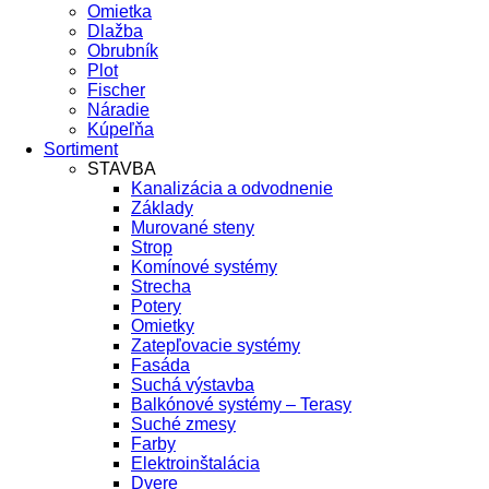
Omietka
Dlažba
Obrubník
Plot
Fischer
Náradie
Kúpeľňa
Sortiment
STAVBA
Kanalizácia a odvodnenie
Základy
Murované steny
Strop
Komínové systémy
Strecha
Potery
Omietky
Zatepľovacie systémy
Fasáda
Suchá výstavba
Balkónové systémy – Terasy
Suché zmesy
Farby
Elektroinštalácia
Dvere