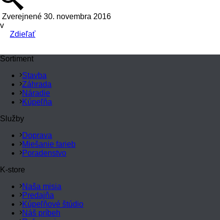
Zverejnené 30. novembra 2016
v
Zdieľať
Sortiment
Stavba
Záhrada
Náradie
Kúpeľňa
Služby
Doprava
Miešanie farieb
Poradenstvo
K-store
Naša misia
Predajňa
Kúpeľňové štúdio
Náš príbeh