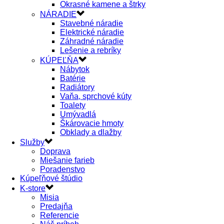
Okrasné kamene a štrky
NÁRADIE
Stavebné náradie
Elektrické náradie
Záhradné náradie
Lešenie a rebríky
KÚPEĽŇA
Nábytok
Batérie
Radiátory
Vaňa, sprchové kúty
Toalety
Umývadlá
Škárovacie hmoty
Obklady a dlažby
Služby
Doprava
Miešanie farieb
Poradenstvo
Kúpeľňové štúdio
K-store
Misia
Predajňa
Referencie