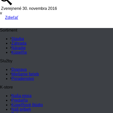
Zverejnené 30. novembra 2016
v
Zdieľať
Sortiment
Stavba
Záhrada
Náradie
Kúpeľňa
Služby
Doprava
Miešanie farieb
Poradenstvo
K-store
Naša misia
Predajňa
Kúpeľňové štúdio
Náš príbeh