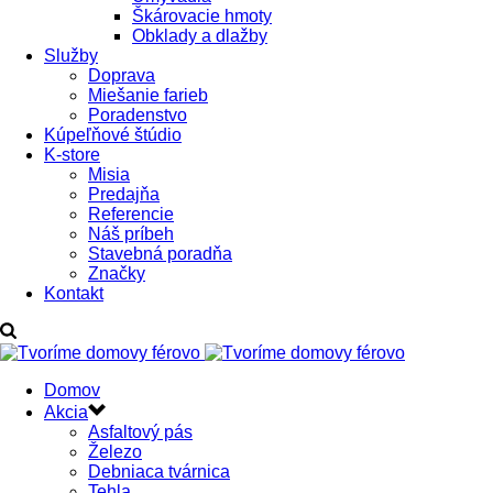
Škárovacie hmoty
Obklady a dlažby
Služby
Doprava
Miešanie farieb
Poradenstvo
Kúpeľňové štúdio
K-store
Misia
Predajňa
Referencie
Náš príbeh
Stavebná poradňa
Značky
Kontakt
Domov
Akcia
Asfaltový pás
Železo
Debniaca tvárnica
Tehla