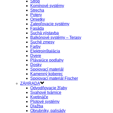
Strop
Komínové systémy
Strecha
Potery
Omietky
Zatepľovacie systémy
Fasáda
Suchá výstavba
Balkónové systémy – Terasy
Suché zmesy
Farby
Elektroinštalácia
Dvere
Plávajúce podlahy
Dosky
Spojovací materiál
Kamenný koberec
Spojovací materiál Fischer
ZÁHRADA
Odvodňovacie žľaby
Svahové tvárnice
Kvetináče
Plotové systémy
Dlažba
Obrubníky, palisády