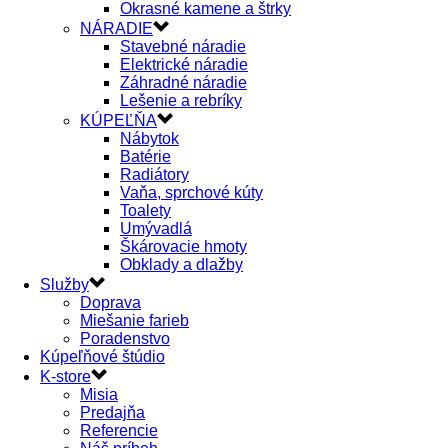
Okrasné kamene a štrky
NÁRADIE
Stavebné náradie
Elektrické náradie
Záhradné náradie
Lešenie a rebríky
KÚPEĽŇA
Nábytok
Batérie
Radiátory
Vaňa, sprchové kúty
Toalety
Umývadlá
Škárovacie hmoty
Obklady a dlažby
Služby
Doprava
Miešanie farieb
Poradenstvo
Kúpeľňové štúdio
K-store
Misia
Predajňa
Referencie