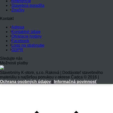
Referencie
Stavebná poradňa
Značky
Kontakt
Adresa
Kontaktné údaje
Otváracie hodiny
Facebook
Logo na stiahnutie
GDPR
Sledujte nás
Možnosti platby
Stavebniny K-store, s.r.o. Raková | Dodávateľ stavebného
materiálu s najširšou ponukou v okrese Čadca © 2016 |
Ochrana osobných údajov
|
Informačná povinnosť