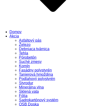
Domov
Akcia
Asfaltový pás
Železo
Debniaca tvárnica
Tehla
Pórobetón
Suché zmesy
Komín
Fasádny polystyrén
Tanierová hmoždina
Podlahový polystyrén
Styrodur
Minerálna vlna
Sklená vata
Fólia
Sadrokartónový systém
OSB Doska