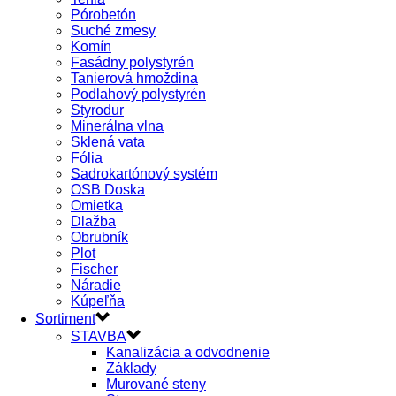
Pórobetón
Suché zmesy
Komín
Fasádny polystyrén
Tanierová hmoždina
Podlahový polystyrén
Styrodur
Minerálna vlna
Sklená vata
Fólia
Sadrokartónový systém
OSB Doska
Omietka
Dlažba
Obrubník
Plot
Fischer
Náradie
Kúpeľňa
Sortiment
STAVBA
Kanalizácia a odvodnenie
Základy
Murované steny