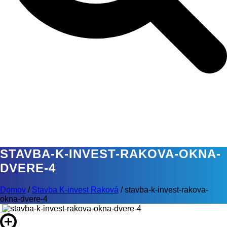
STAVBA-K-INVEST-RAKOVA-OKNA-
DVERE-4
Domov
/
Stavba K-invest Raková
/
stavba-k-invest-rakova-
okna-dvere-4