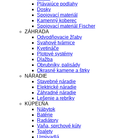
Plávajúce podlahy
Dosky
Spojovací materiál
Kamenný koberec
Spojovací materiál Fischer
ZÁHRADA
Odvodňovacie žľaby
Svahové tvárnice
Kvetináče
Plotové systémy
Dlažba
Obrubníky, palisády
Okrasné kamene a štrky
NÁRADIE
Stavebné náradie
Elektrické náradie
Záhradné náradie
Lešenie a rebríky
KÚPEĽŇA
Nábytok
Batérie
Radiátory
Vaňa, sprchové kúty
Toalety
Umývadlá