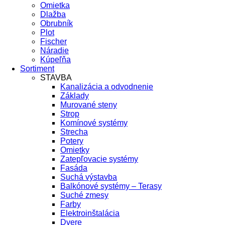
Omietka
Dlažba
Obrubník
Plot
Fischer
Náradie
Kúpeľňa
Sortiment
STAVBA
Kanalizácia a odvodnenie
Základy
Murované steny
Strop
Komínové systémy
Strecha
Potery
Omietky
Zatepľovacie systémy
Fasáda
Suchá výstavba
Balkónové systémy – Terasy
Suché zmesy
Farby
Elektroinštalácia
Dvere