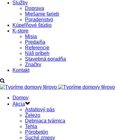
Služby
Doprava
Miešanie farieb
Poradenstvo
Kúpeľňové štúdio
K-store
Misia
Predajňa
Referencie
Náš príbeh
Stavebná poradňa
Značky
Kontakt
Domov
Akcia
Asfaltový pás
Železo
Debniaca tvárnica
Tehla
Pórobetón
Suché zmesy