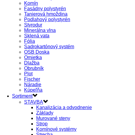
Komín
Fasádny polystyrén
Tanierová hmoždina
Podlahový polystyrén
Styrodur
Minerálna vlna
Sklená vata
Fólia
Sadrokartónový systém
OSB Doska
Omietka
Dlažba
Obrubník
Plot
Fischer
Náradie
Kúpeľňa
Sortiment
STAVBA
Kanalizácia a odvodnenie
Základy
Murované steny
Strop
Komínové systémy
Strecha