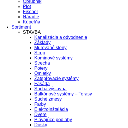
Obrubník
Plot
Fischer
Náradie
Kúpeľňa
Sortiment
STAVBA
Kanalizácia a odvodnenie
Základy
Murované steny
Strop
Komínové systémy
Strecha
Potery
Omietky
Zatepľovacie systémy
Fasáda
Suchá výstavba
Balkónové systémy – Terasy
Suché zmesy
Farby
Elektroinštalácia
Dvere
Plávajúce podlahy
Dosky