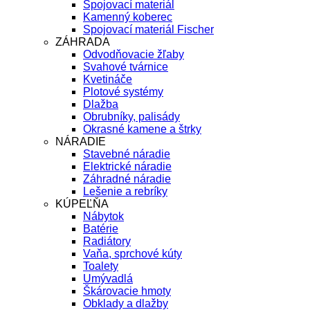
Spojovací materiál
Kamenný koberec
Spojovací materiál Fischer
ZÁHRADA
Odvodňovacie žľaby
Svahové tvárnice
Kvetináče
Plotové systémy
Dlažba
Obrubníky, palisády
Okrasné kamene a štrky
NÁRADIE
Stavebné náradie
Elektrické náradie
Záhradné náradie
Lešenie a rebríky
KÚPEĽŇA
Nábytok
Batérie
Radiátory
Vaňa, sprchové kúty
Toalety
Umývadlá
Škárovacie hmoty
Obklady a dlažby