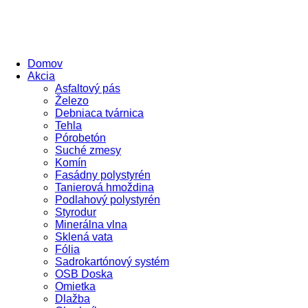
Domov
Akcia
Asfaltový pás
Železo
Debniaca tvárnica
Tehla
Pórobetón
Suché zmesy
Komín
Fasádny polystyrén
Tanierová hmoždina
Podlahový polystyrén
Styrodur
Minerálna vlna
Sklená vata
Fólia
Sadrokartónový systém
OSB Doska
Omietka
Dlažba