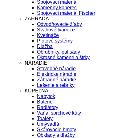
Spojovací materiál
Kamenný koberec
Spojovací materiál Fischer
ZÁHRADA
Odvodňovacie žľaby
Svahové tvárnice
Kvetináče
Plotové systémy
Dlažba
Obrubníky, palisády
Okrasné kamene a štrky
NÁRADIE
Stavebné náradie
Elektrické náradie
Záhradné náradie
Lešenie a rebríky
KÚPEĽŇA
Nábytok
Batérie
Radiátory
Vaňa, sprchové kúty
Toalety
Umývadlá
Škárovacie hmoty
Obklady a dlažby