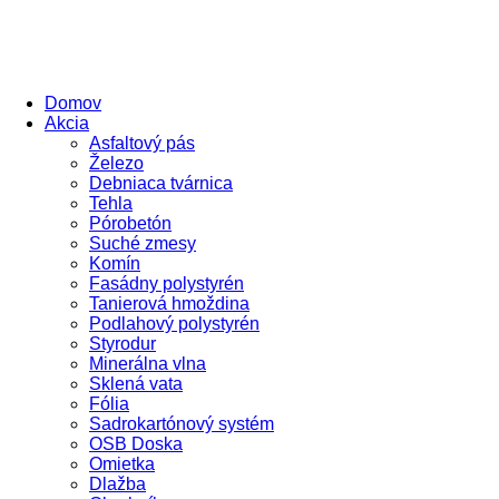
Domov
Akcia
Asfaltový pás
Železo
Debniaca tvárnica
Tehla
Pórobetón
Suché zmesy
Komín
Fasádny polystyrén
Tanierová hmoždina
Podlahový polystyrén
Styrodur
Minerálna vlna
Sklená vata
Fólia
Sadrokartónový systém
OSB Doska
Omietka
Dlažba