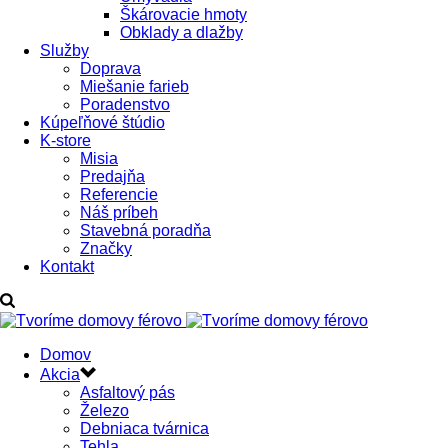
Škárovacie hmoty
Obklady a dlažby
Služby
Doprava
Miešanie farieb
Poradenstvo
Kúpeľňové štúdio
K-store
Misia
Predajňa
Referencie
Náš príbeh
Stavebná poradňa
Značky
Kontakt
Domov
Akcia
Asfaltový pás
Železo
Debniaca tvárnica
Tehla