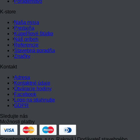
Poradenstvo
K-store
Naša misia
Predajňa
Kúpeľňové štúdio
Náš príbeh
Referencie
Stavebná poradňa
Značky
Kontakt
Adresa
Kontaktné údaje
Otváracie hodiny
Facebook
Logo na stiahnutie
GDPR
Sledujte nás
Možnosti platby
Stavebniny K-store, s.r.o. Raková | Dodávateľ stavebného