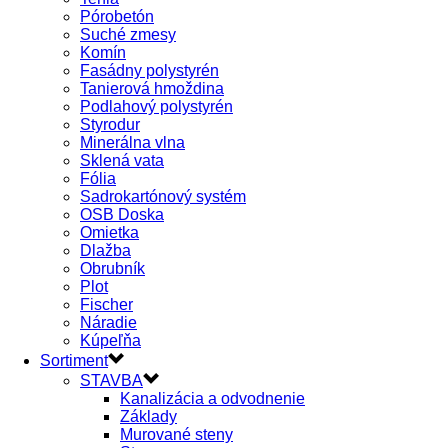
Pórobetón
Suché zmesy
Komín
Fasádny polystyrén
Tanierová hmoždina
Podlahový polystyrén
Styrodur
Minerálna vlna
Sklená vata
Fólia
Sadrokartónový systém
OSB Doska
Omietka
Dlažba
Obrubník
Plot
Fischer
Náradie
Kúpeľňa
Sortiment
STAVBA
Kanalizácia a odvodnenie
Základy
Murované steny