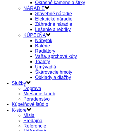
Okrasné kamene a štrky
NÁRADIE
Stavebné náradie
Elektrické náradie
Záhradné náradie
Lešenie a rebríky
KÚPEĽŇA
Nábytok
Batérie
Radiátory
Vaňa, sprchové kúty
Toalety
Umývadlá
Škárovacie hmoty
Obklady a dlažby
Služby
Doprava
Miešanie farieb
Poradenstvo
Kúpeľňové štúdio
K-store
Misia
Predajňa
Referencie