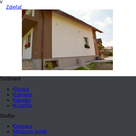
v
Zdieľať
Sortiment
Stavba
Záhrada
Náradie
Kúpeľňa
Služby
Doprava
Miešanie farieb