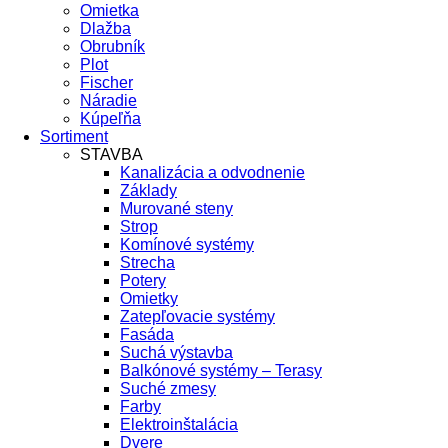
Omietka
Dlažba
Obrubník
Plot
Fischer
Náradie
Kúpeľňa
Sortiment
STAVBA
Kanalizácia a odvodnenie
Základy
Murované steny
Strop
Komínové systémy
Strecha
Potery
Omietky
Zatepľovacie systémy
Fasáda
Suchá výstavba
Balkónové systémy – Terasy
Suché zmesy
Farby
Elektroinštalácia
Dvere