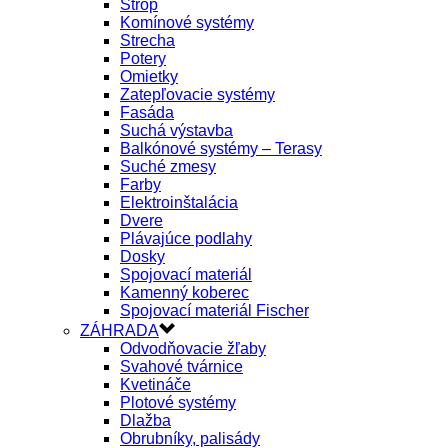
Strop
Komínové systémy
Strecha
Potery
Omietky
Zatepľovacie systémy
Fasáda
Suchá výstavba
Balkónové systémy – Terasy
Suché zmesy
Farby
Elektroinštalácia
Dvere
Plávajúce podlahy
Dosky
Spojovací materiál
Kamenný koberec
Spojovací materiál Fischer
ZÁHRADA
Odvodňovacie žľaby
Svahové tvárnice
Kvetináče
Plotové systémy
Dlažba
Obrubníky, palisády