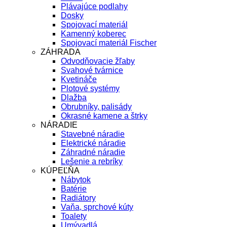
Plávajúce podlahy
Dosky
Spojovací materiál
Kamenný koberec
Spojovací materiál Fischer
ZÁHRADA
Odvodňovacie žľaby
Svahové tvárnice
Kvetináče
Plotové systémy
Dlažba
Obrubníky, palisády
Okrasné kamene a štrky
NÁRADIE
Stavebné náradie
Elektrické náradie
Záhradné náradie
Lešenie a rebríky
KÚPEĽŇA
Nábytok
Batérie
Radiátory
Vaňa, sprchové kúty
Toalety
Umývadlá