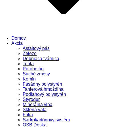
Domov
Akcia
Asfaltový pás
Železo
Debniaca tvárnica
Tehla
Pórobetón
Suché zmesy
Komín
Fasádny polystyrén
Tanierová hmoždina
Podlahový polystyrén
Styrodur
Minerálna vlna
Sklená vata
Fólia
Sadrokartónový systém
OSB Doska