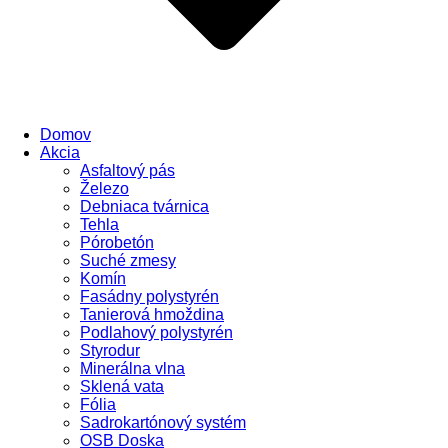
Domov
Akcia
Asfaltový pás
Železo
Debniaca tvárnica
Tehla
Pórobetón
Suché zmesy
Komín
Fasádny polystyrén
Tanierová hmoždina
Podlahový polystyrén
Styrodur
Minerálna vlna
Sklená vata
Fólia
Sadrokartónový systém
OSB Doska