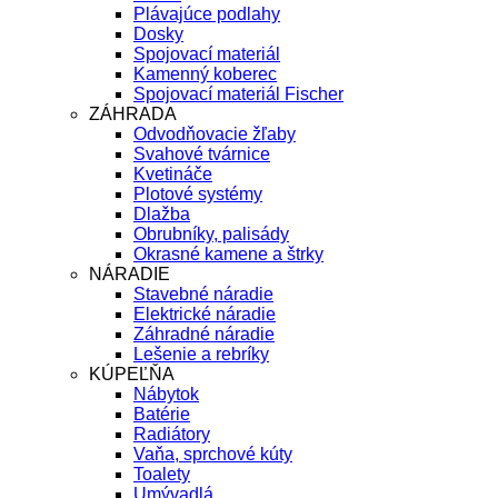
Plávajúce podlahy
Dosky
Spojovací materiál
Kamenný koberec
Spojovací materiál Fischer
ZÁHRADA
Odvodňovacie žľaby
Svahové tvárnice
Kvetináče
Plotové systémy
Dlažba
Obrubníky, palisády
Okrasné kamene a štrky
NÁRADIE
Stavebné náradie
Elektrické náradie
Záhradné náradie
Lešenie a rebríky
KÚPEĽŇA
Nábytok
Batérie
Radiátory
Vaňa, sprchové kúty
Toalety
Umývadlá