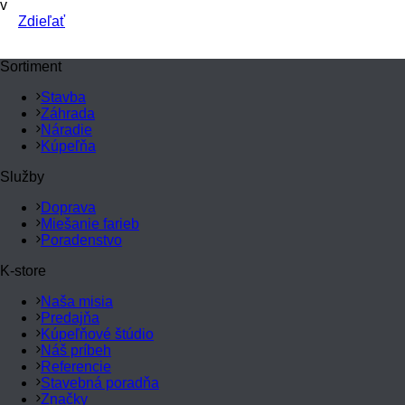
v
Zdieľať
Sortiment
Stavba
Záhrada
Náradie
Kúpeľňa
Služby
Doprava
Miešanie farieb
Poradenstvo
K-store
Naša misia
Predajňa
Kúpeľňové štúdio
Náš príbeh
Referencie
Stavebná poradňa
Značky