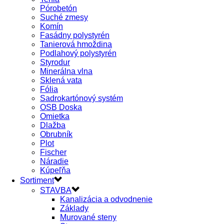
Pórobetón
Suché zmesy
Komín
Fasádny polystyrén
Tanierová hmoždina
Podlahový polystyrén
Styrodur
Minerálna vlna
Sklená vata
Fólia
Sadrokartónový systém
OSB Doska
Omietka
Dlažba
Obrubník
Plot
Fischer
Náradie
Kúpeľňa
Sortiment
STAVBA
Kanalizácia a odvodnenie
Základy
Murované steny