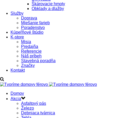
Škárovacie hmoty
Obklady a dlažby
Služby
Doprava
Miešanie farieb
Poradenstvo
Kúpeľňové štúdio
K-store
Misia
Predajňa
Referencie
Náš príbeh
Stavebná poradňa
Značky
Kontakt
Domov
Akcia
Asfaltový pás
Železo
Debniaca tvárnica
Tehla