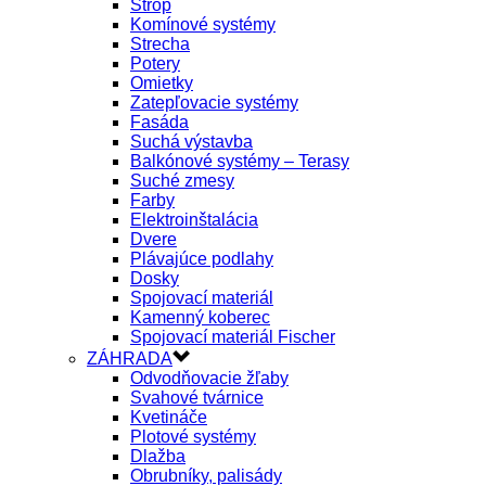
Strop
Komínové systémy
Strecha
Potery
Omietky
Zatepľovacie systémy
Fasáda
Suchá výstavba
Balkónové systémy – Terasy
Suché zmesy
Farby
Elektroinštalácia
Dvere
Plávajúce podlahy
Dosky
Spojovací materiál
Kamenný koberec
Spojovací materiál Fischer
ZÁHRADA
Odvodňovacie žľaby
Svahové tvárnice
Kvetináče
Plotové systémy
Dlažba
Obrubníky, palisády