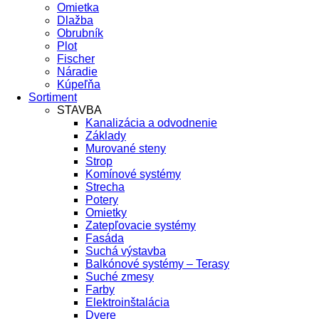
Omietka
Dlažba
Obrubník
Plot
Fischer
Náradie
Kúpeľňa
Sortiment
STAVBA
Kanalizácia a odvodnenie
Základy
Murované steny
Strop
Komínové systémy
Strecha
Potery
Omietky
Zatepľovacie systémy
Fasáda
Suchá výstavba
Balkónové systémy – Terasy
Suché zmesy
Farby
Elektroinštalácia
Dvere