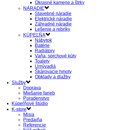
Okrasné kamene a štrky
NÁRADIE
Stavebné náradie
Elektrické náradie
Záhradné náradie
Lešenie a rebríky
KÚPEĽŇA
Nábytok
Batérie
Radiátory
Vaňa, sprchové kúty
Toalety
Umývadlá
Škárovacie hmoty
Obklady a dlažby
Služby
Doprava
Miešanie farieb
Poradenstvo
Kúpeľňové štúdio
K-store
Misia
Predajňa
Referencie