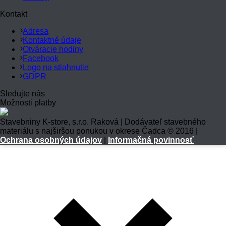
Kontakt
Adresa
Kontaktné údaje
Otváracie hodiny
Facebook
Logo na stiahnutie
GDPR
Sledujte nás
Možnosti platby
Stavebniny K-store, s.r.o. Raková | Dodávateľ stavebného
materiálu s najširšou ponukou v okrese Čadca © 2016 |
Ochrana osobných údajov
|
Informačná povinnosť