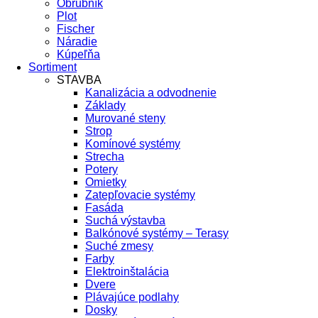
Obrubník
Plot
Fischer
Náradie
Kúpeľňa
Sortiment
STAVBA
Kanalizácia a odvodnenie
Základy
Murované steny
Strop
Komínové systémy
Strecha
Potery
Omietky
Zatepľovacie systémy
Fasáda
Suchá výstavba
Balkónové systémy – Terasy
Suché zmesy
Farby
Elektroinštalácia
Dvere
Plávajúce podlahy
Dosky