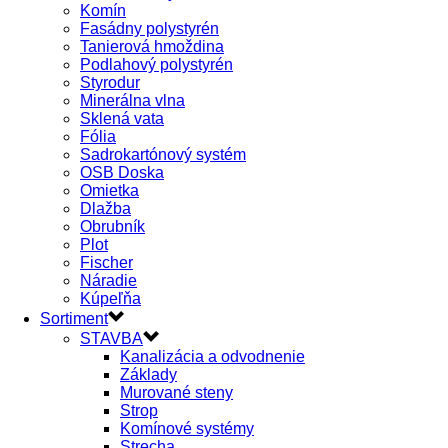
Komín
Fasádny polystyrén
Tanierová hmoždina
Podlahový polystyrén
Styrodur
Minerálna vlna
Sklená vata
Fólia
Sadrokartónový systém
OSB Doska
Omietka
Dlažba
Obrubník
Plot
Fischer
Náradie
Kúpeľňa
Sortiment
STAVBA
Kanalizácia a odvodnenie
Základy
Murované steny
Strop
Komínové systémy
Strecha