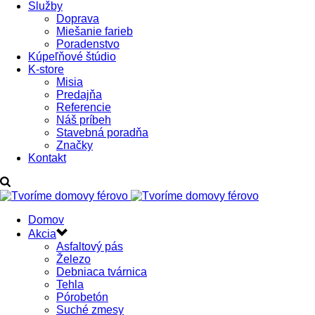
Služby
Doprava
Miešanie farieb
Poradenstvo
Kúpeľňové štúdio
K-store
Misia
Predajňa
Referencie
Náš príbeh
Stavebná poradňa
Značky
Kontakt
Domov
Akcia
Asfaltový pás
Železo
Debniaca tvárnica
Tehla
Pórobetón
Suché zmesy