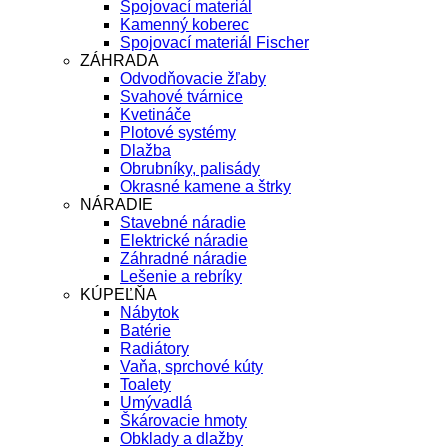
Spojovací materiál
Kamenný koberec
Spojovací materiál Fischer
ZÁHRADA
Odvodňovacie žľaby
Svahové tvárnice
Kvetináče
Plotové systémy
Dlažba
Obrubníky, palisády
Okrasné kamene a štrky
NÁRADIE
Stavebné náradie
Elektrické náradie
Záhradné náradie
Lešenie a rebríky
KÚPEĽŇA
Nábytok
Batérie
Radiátory
Vaňa, sprchové kúty
Toalety
Umývadlá
Škárovacie hmoty
Obklady a dlažby