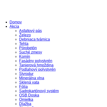
Domov
Akcia
Asfaltový pás
Železo
Debniaca tvárnica
Tehla
Pórobetón
Suché zmesy
Komín
Fasádny polystyrén
Tanierová hmoždina
Podlahový polystyrén
Styrodur
Minerálna vlna
Sklená vata
Fólia
Sadrokartónový systém
OSB Doska
Omietka
Dlažba