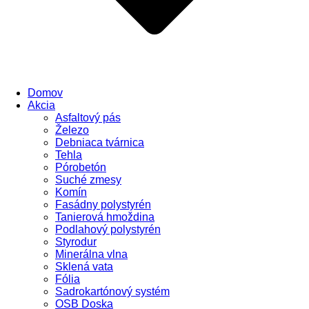
Domov
Akcia
Asfaltový pás
Železo
Debniaca tvárnica
Tehla
Pórobetón
Suché zmesy
Komín
Fasádny polystyrén
Tanierová hmoždina
Podlahový polystyrén
Styrodur
Minerálna vlna
Sklená vata
Fólia
Sadrokartónový systém
OSB Doska