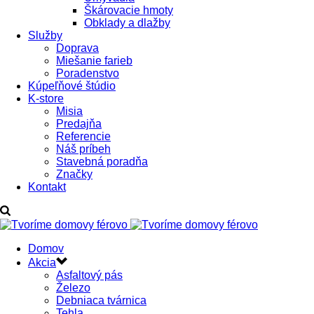
Škárovacie hmoty
Obklady a dlažby
Služby
Doprava
Miešanie farieb
Poradenstvo
Kúpeľňové štúdio
K-store
Misia
Predajňa
Referencie
Náš príbeh
Stavebná poradňa
Značky
Kontakt
Domov
Akcia
Asfaltový pás
Železo
Debniaca tvárnica
Tehla