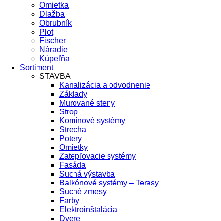
Omietka
Dlažba
Obrubník
Plot
Fischer
Náradie
Kúpeľňa
Sortiment
STAVBA
Kanalizácia a odvodnenie
Základy
Murované steny
Strop
Komínové systémy
Strecha
Potery
Omietky
Zatepľovacie systémy
Fasáda
Suchá výstavba
Balkónové systémy – Terasy
Suché zmesy
Farby
Elektroinštalácia
Dvere