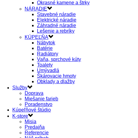
Okrasné kamene a štrky
NÁRADIE
Stavebné náradie
Elektrické náradie
Záhradné náradie
Lešenie a rebríky
KÚPEĽŇA
Nábytok
Batérie
Radiátory
Vaňa, sprchové kúty
Toalety
Umývadlá
Škárovacie hmoty
Obklady a dlažby
Služby
Doprava
Miešanie farieb
Poradenstvo
Kúpeľňové štúdio
K-store
Misia
Predajňa
Referencie