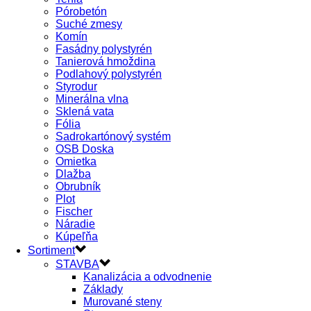
Pórobetón
Suché zmesy
Komín
Fasádny polystyrén
Tanierová hmoždina
Podlahový polystyrén
Styrodur
Minerálna vlna
Sklená vata
Fólia
Sadrokartónový systém
OSB Doska
Omietka
Dlažba
Obrubník
Plot
Fischer
Náradie
Kúpeľňa
Sortiment
STAVBA
Kanalizácia a odvodnenie
Základy
Murované steny