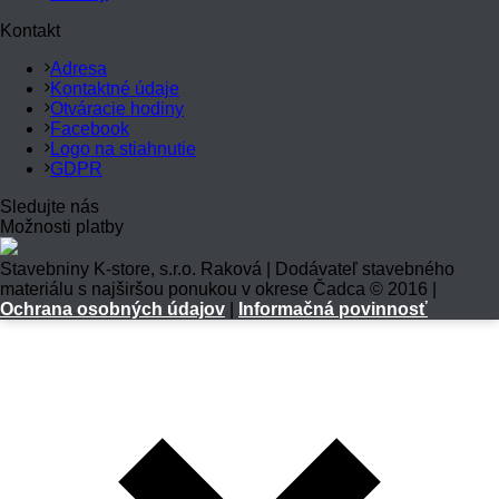
Kontakt
Adresa
Kontaktné údaje
Otváracie hodiny
Facebook
Logo na stiahnutie
GDPR
Sledujte nás
Možnosti platby
Stavebniny K-store, s.r.o. Raková | Dodávateľ stavebného
materiálu s najširšou ponukou v okrese Čadca © 2016 |
Ochrana osobných údajov
|
Informačná povinnosť