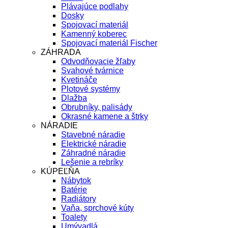
Plávajúce podlahy
Dosky
Spojovací materiál
Kamenný koberec
Spojovací materiál Fischer
ZÁHRADA
Odvodňovacie žľaby
Svahové tvárnice
Kvetináče
Plotové systémy
Dlažba
Obrubníky, palisády
Okrasné kamene a štrky
NÁRADIE
Stavebné náradie
Elektrické náradie
Záhradné náradie
Lešenie a rebríky
KÚPEĽŇA
Nábytok
Batérie
Radiátory
Vaňa, sprchové kúty
Toalety
Umývadlá