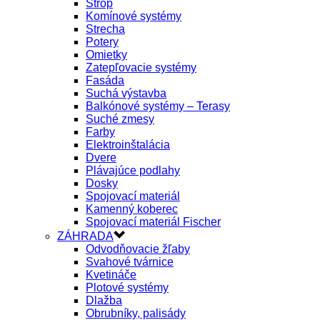
Strop
Komínové systémy
Strecha
Potery
Omietky
Zatepľovacie systémy
Fasáda
Suchá výstavba
Balkónové systémy – Terasy
Suché zmesy
Farby
Elektroinštalácia
Dvere
Plávajúce podlahy
Dosky
Spojovací materiál
Kamenný koberec
Spojovací materiál Fischer
ZÁHRADA
Odvodňovacie žľaby
Svahové tvárnice
Kvetináče
Plotové systémy
Dlažba
Obrubníky, palisády