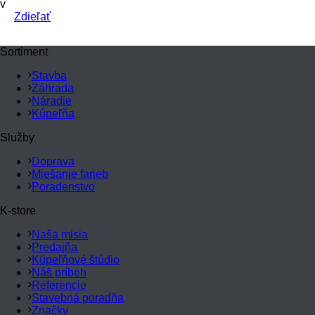
v
Zdieľať
Sortiment
Stavba
Záhrada
Náradie
Kúpeľňa
Služby
Doprava
Miešanie farieb
Poradenstvo
K-store
Naša misia
Predajňa
Kúpeľňové štúdio
Náš príbeh
Referencie
Stavebná poradňa
Značky