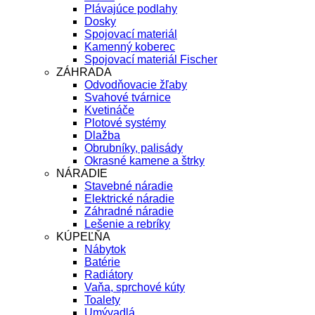
Plávajúce podlahy
Dosky
Spojovací materiál
Kamenný koberec
Spojovací materiál Fischer
ZÁHRADA
Odvodňovacie žľaby
Svahové tvárnice
Kvetináče
Plotové systémy
Dlažba
Obrubníky, palisády
Okrasné kamene a štrky
NÁRADIE
Stavebné náradie
Elektrické náradie
Záhradné náradie
Lešenie a rebríky
KÚPEĽŇA
Nábytok
Batérie
Radiátory
Vaňa, sprchové kúty
Toalety
Umývadlá