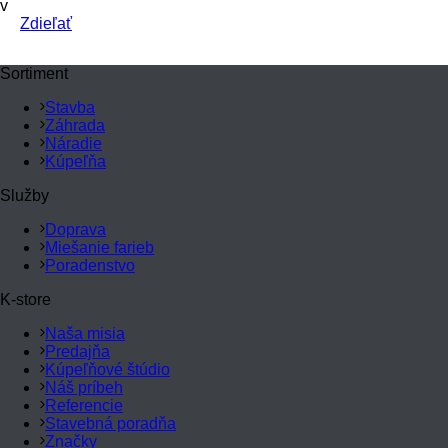
v
Zdieľať
Sortiment
Stavba
Záhrada
Náradie
Kúpeľňa
Služby
Doprava
Miešanie farieb
Poradenstvo
K-store
Naša misia
Predajňa
Kúpeľňové štúdio
Náš príbeh
Referencie
Stavebná poradňa
Značky