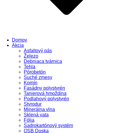
Domov
Akcia
Asfaltový pás
Železo
Debniaca tvárnica
Tehla
Pórobetón
Suché zmesy
Komín
Fasádny polystyrén
Tanierová hmoždina
Podlahový polystyrén
Styrodur
Minerálna vlna
Sklená vata
Fólia
Sadrokartónový systém
OSB Doska