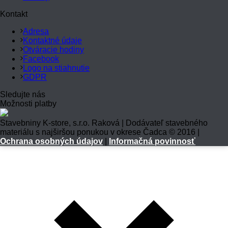
Kontakt
Adresa
Kontaktné údaje
Otváracie hodiny
Facebook
Logo na stiahnutie
GDPR
Sledujte nás
Možnosti platby
Stavebniny K-store, s.r.o. Raková | Dodávateľ stavebného
materiálu s najširšou ponukou v okrese Čadca © 2016 |
Ochrana osobných údajov
|
Informačná povinnosť