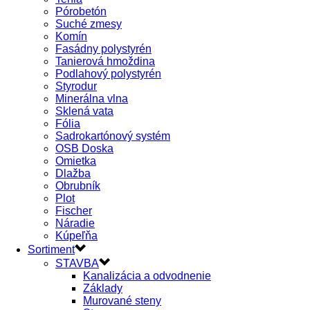
Pórobetón
Suché zmesy
Komín
Fasádny polystyrén
Tanierová hmoždina
Podlahový polystyrén
Styrodur
Minerálna vlna
Sklená vata
Fólia
Sadrokartónový systém
OSB Doska
Omietka
Dlažba
Obrubník
Plot
Fischer
Náradie
Kúpeľňa
Sortiment
STAVBA
Kanalizácia a odvodnenie
Základy
Murované steny