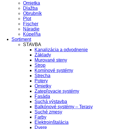
Omietka
Dlažba
Obrubník
Plot
Fischer
Náradie
Kúpeľňa
Sortiment
STAVBA
Kanalizácia a odvodnenie
Základy
Murované steny
Strop
Komínové systémy
Strecha
Potery
Omietky
Zatepľovacie systémy
Fasáda
Suchá výstavba
Balkónové systémy – Terasy
Suché zmesy
Farby
Elektroinštalácia
Dvere