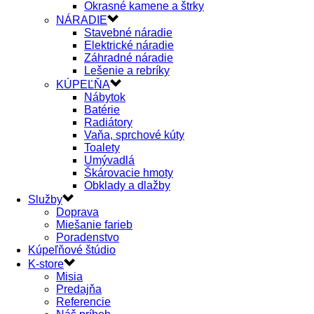
Okrasné kamene a štrky
NÁRADIE
Stavebné náradie
Elektrické náradie
Záhradné náradie
Lešenie a rebríky
KÚPEĽŇA
Nábytok
Batérie
Radiátory
Vaňa, sprchové kúty
Toalety
Umývadlá
Škárovacie hmoty
Obklady a dlažby
Služby
Doprava
Miešanie farieb
Poradenstvo
Kúpeľňové štúdio
K-store
Misia
Predajňa
Referencie