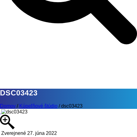
DSC03423
Domov
/
Kúpeľňové štúdio
/
dsc03423
Zverejnené 27. júna 2022