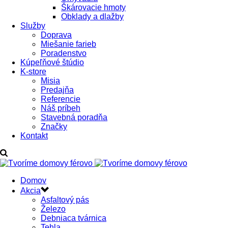
Škárovacie hmoty
Obklady a dlažby
Služby
Doprava
Miešanie farieb
Poradenstvo
Kúpeľňové štúdio
K-store
Misia
Predajňa
Referencie
Náš príbeh
Stavebná poradňa
Značky
Kontakt
Domov
Akcia
Asfaltový pás
Železo
Debniaca tvárnica
Tehla