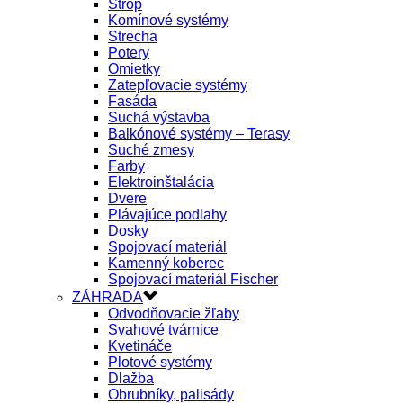
Strop
Komínové systémy
Strecha
Potery
Omietky
Zatepľovacie systémy
Fasáda
Suchá výstavba
Balkónové systémy – Terasy
Suché zmesy
Farby
Elektroinštalácia
Dvere
Plávajúce podlahy
Dosky
Spojovací materiál
Kamenný koberec
Spojovací materiál Fischer
ZÁHRADA
Odvodňovacie žľaby
Svahové tvárnice
Kvetináče
Plotové systémy
Dlažba
Obrubníky, palisády