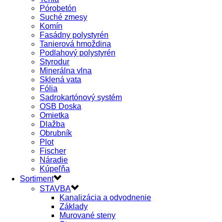
Pórobetón
Suché zmesy
Komín
Fasádny polystyrén
Tanierová hmoždina
Podlahový polystyrén
Styrodur
Minerálna vlna
Sklená vata
Fólia
Sadrokartónový systém
OSB Doska
Omietka
Dlažba
Obrubník
Plot
Fischer
Náradie
Kúpeľňa
Sortiment
STAVBA
Kanalizácia a odvodnenie
Základy
Murované steny