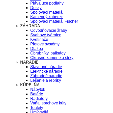
Plávajúce podlahy
Dosky
Spojovací materiál
Kamenný koberec
Spojovací materiál Fischer
ZÁHRADA
Odvodňovacie žľaby
Svahové tvárnice
Kvetináče
Plotové systémy
Dlažba
Obrubníky, palisády
Okrasné kamene a štrky
NÁRADIE
Stavebné náradie
Elektrické náradie
Záhradné náradie
Lešenie a rebríky
KÚPEĽŇA
Nábytok
Batérie
Radiátory
Vaňa, sprchové kúty
Toalety
Umývadlá