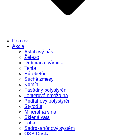
Domov
Akcia
Asfaltový pás
Železo
Debniaca tvárnica
Tehla
Pórobetón
Suché zmesy
Komín
Fasádny polystyrén
Tanierová hmoždina
Podlahový polystyrén
Styrodur
Minerálna vlna
Sklená vata
Fólia
Sadrokartónový systém
OSB Doska