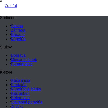
v
Zdieľať
Sortiment
Stavba
Záhrada
Náradie
Kúpeľňa
Služby
Doprava
Miešanie farieb
Poradenstvo
K-store
Naša misia
Predajňa
Kúpeľňové štúdio
Náš príbeh
Referencie
Stavebná poradňa
Značky