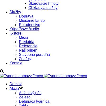
Škárovacie hmoty
Obklady a dlažby
Služby
Doprava
Miešanie farieb
Poradenstvo
Kúpeľňové štúdio
K-store
Misia
Predajňa
Referencie
Náš príbeh
Stavebná poradňa
Značky
Kontakt
Domov
Akcia
Asfaltový pás
Železo
Debniaca tvárnica
Tehla