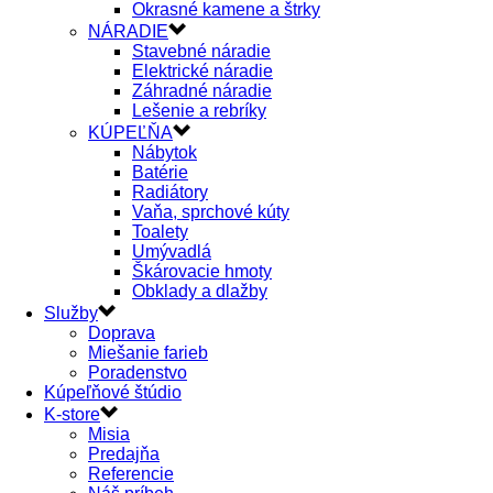
Okrasné kamene a štrky
NÁRADIE
Stavebné náradie
Elektrické náradie
Záhradné náradie
Lešenie a rebríky
KÚPEĽŇA
Nábytok
Batérie
Radiátory
Vaňa, sprchové kúty
Toalety
Umývadlá
Škárovacie hmoty
Obklady a dlažby
Služby
Doprava
Miešanie farieb
Poradenstvo
Kúpeľňové štúdio
K-store
Misia
Predajňa
Referencie