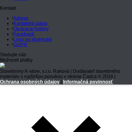
Kontakt
Adresa
Kontaktné údaje
Otváracie hodiny
Facebook
Logo na stiahnutie
GDPR
Sledujte nás
Možnosti platby
Stavebniny K-store, s.r.o. Raková | Dodávateľ stavebného
materiálu s najširšou ponukou v okrese Čadca © 2016 |
Ochrana osobných údajov
|
Informačná povinnosť