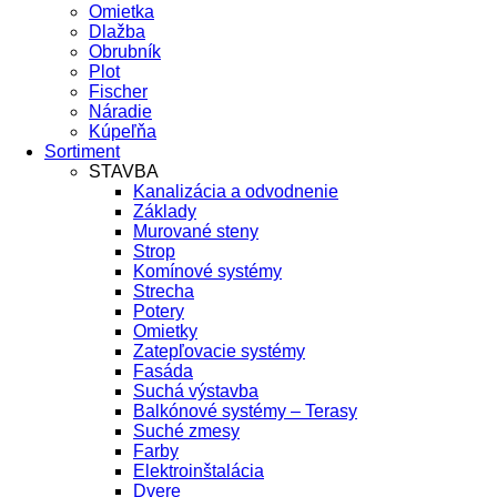
Omietka
Dlažba
Obrubník
Plot
Fischer
Náradie
Kúpeľňa
Sortiment
STAVBA
Kanalizácia a odvodnenie
Základy
Murované steny
Strop
Komínové systémy
Strecha
Potery
Omietky
Zatepľovacie systémy
Fasáda
Suchá výstavba
Balkónové systémy – Terasy
Suché zmesy
Farby
Elektroinštalácia
Dvere