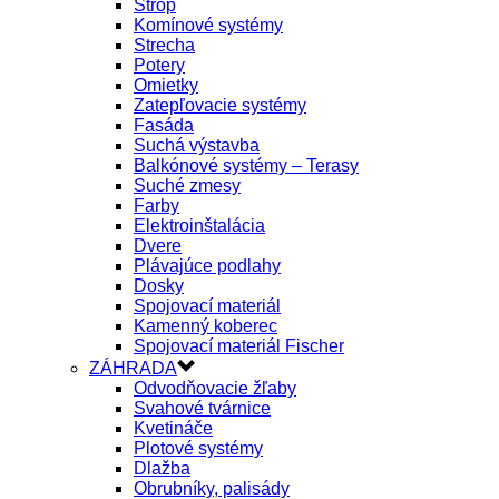
Strop
Komínové systémy
Strecha
Potery
Omietky
Zatepľovacie systémy
Fasáda
Suchá výstavba
Balkónové systémy – Terasy
Suché zmesy
Farby
Elektroinštalácia
Dvere
Plávajúce podlahy
Dosky
Spojovací materiál
Kamenný koberec
Spojovací materiál Fischer
ZÁHRADA
Odvodňovacie žľaby
Svahové tvárnice
Kvetináče
Plotové systémy
Dlažba
Obrubníky, palisády