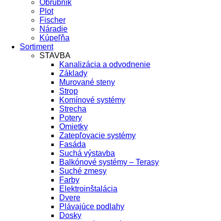
Obrubník
Plot
Fischer
Náradie
Kúpeľňa
Sortiment
STAVBA
Kanalizácia a odvodnenie
Základy
Murované steny
Strop
Komínové systémy
Strecha
Potery
Omietky
Zatepľovacie systémy
Fasáda
Suchá výstavba
Balkónové systémy – Terasy
Suché zmesy
Farby
Elektroinštalácia
Dvere
Plávajúce podlahy
Dosky