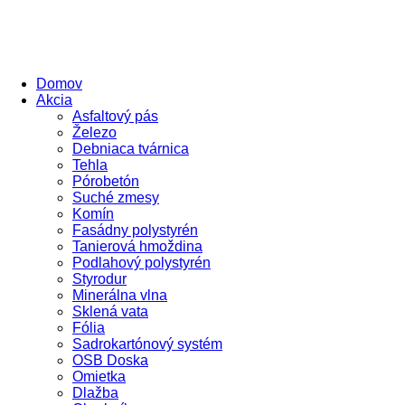
Domov
Akcia
Asfaltový pás
Železo
Debniaca tvárnica
Tehla
Pórobetón
Suché zmesy
Komín
Fasádny polystyrén
Tanierová hmoždina
Podlahový polystyrén
Styrodur
Minerálna vlna
Sklená vata
Fólia
Sadrokartónový systém
OSB Doska
Omietka
Dlažba