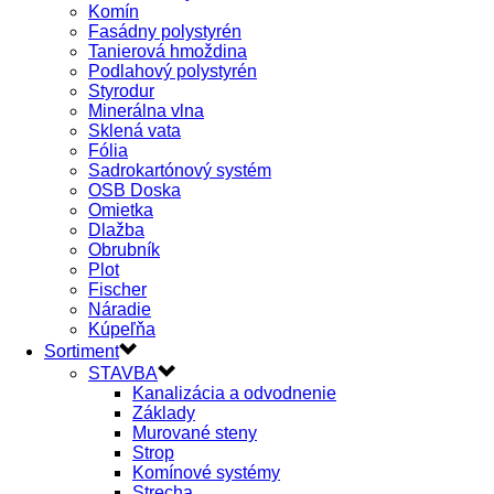
Komín
Fasádny polystyrén
Tanierová hmoždina
Podlahový polystyrén
Styrodur
Minerálna vlna
Sklená vata
Fólia
Sadrokartónový systém
OSB Doska
Omietka
Dlažba
Obrubník
Plot
Fischer
Náradie
Kúpeľňa
Sortiment
STAVBA
Kanalizácia a odvodnenie
Základy
Murované steny
Strop
Komínové systémy
Strecha