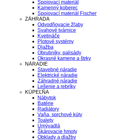
Spojovací materiál
Kamenný koberec
Spojovací materiál Fischer
ZÁHRADA
Odvodňovacie žľaby
Svahové tvárnice
Kvetináče
Plotové systémy
Dlažba
Obrubníky, palisády
Okrasné kamene a štrky
NÁRADIE
Stavebné náradie
Elektrické náradie
Záhradné náradie
Lešenie a rebríky
KÚPEĽŇA
Nábytok
Batérie
Radiátory
Vaňa, sprchové kúty
Toalety
Umývadlá
Škárovacie hmoty
Obklady a dlažby