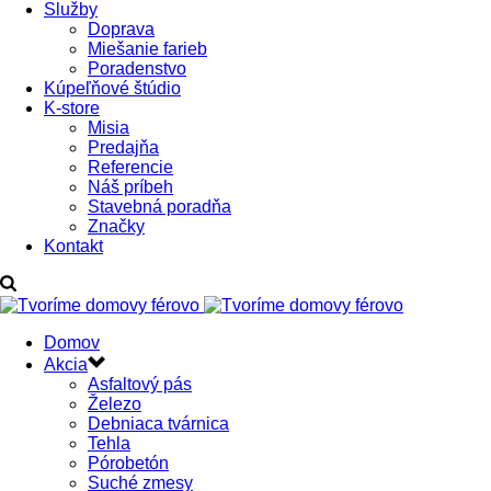
Služby
Doprava
Miešanie farieb
Poradenstvo
Kúpeľňové štúdio
K-store
Misia
Predajňa
Referencie
Náš príbeh
Stavebná poradňa
Značky
Kontakt
Domov
Akcia
Asfaltový pás
Železo
Debniaca tvárnica
Tehla
Pórobetón
Suché zmesy