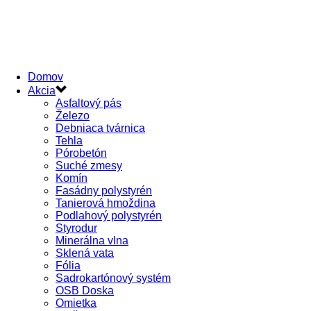
Domov
Akcia
Asfaltový pás
Železo
Debniaca tvárnica
Tehla
Pórobetón
Suché zmesy
Komín
Fasádny polystyrén
Tanierová hmoždina
Podlahový polystyrén
Styrodur
Minerálna vlna
Sklená vata
Fólia
Sadrokartónový systém
OSB Doska
Omietka