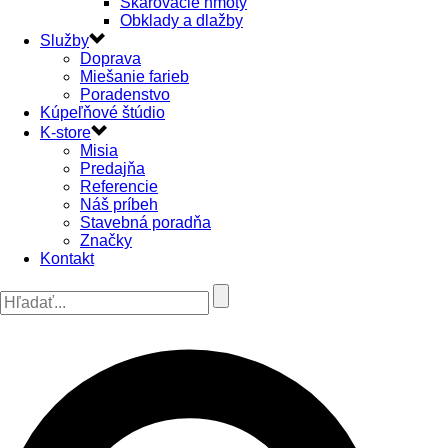
Škárovacie hmoty
Obklady a dlažby
Služby
Doprava
Miešanie farieb
Poradenstvo
Kúpeľňové štúdio
K-store
Misia
Predajňa
Referencie
Náš príbeh
Stavebná poradňa
Značky
Kontakt