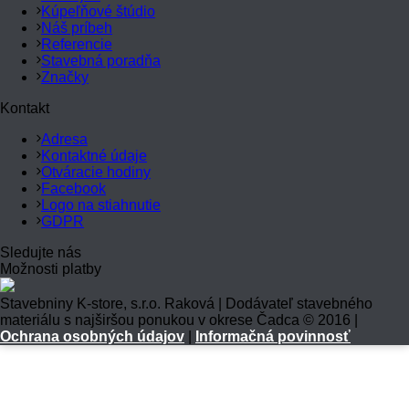
Kúpeľňové štúdio
Náš príbeh
Referencie
Stavebná poradňa
Značky
Kontakt
Adresa
Kontaktné údaje
Otváracie hodiny
Facebook
Logo na stiahnutie
GDPR
Sledujte nás
Možnosti platby
Stavebniny K-store, s.r.o. Raková | Dodávateľ stavebného
materiálu s najširšou ponukou v okrese Čadca © 2016 |
Ochrana osobných údajov
|
Informačná povinnosť