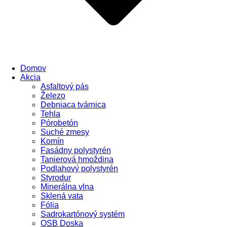
Domov
Akcia
Asfaltový pás
Železo
Debniaca tvárnica
Tehla
Pórobetón
Suché zmesy
Komín
Fasádny polystyrén
Tanierová hmoždina
Podlahový polystyrén
Styrodur
Minerálna vlna
Sklená vata
Fólia
Sadrokartónový systém
OSB Doska