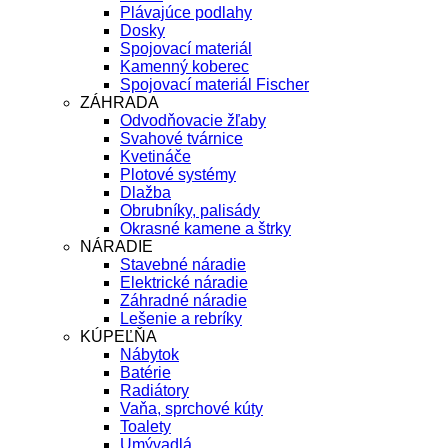
Plávajúce podlahy
Dosky
Spojovací materiál
Kamenný koberec
Spojovací materiál Fischer
ZÁHRADA
Odvodňovacie žľaby
Svahové tvárnice
Kvetináče
Plotové systémy
Dlažba
Obrubníky, palisády
Okrasné kamene a štrky
NÁRADIE
Stavebné náradie
Elektrické náradie
Záhradné náradie
Lešenie a rebríky
KÚPEĽŇA
Nábytok
Batérie
Radiátory
Vaňa, sprchové kúty
Toalety
Umývadlá