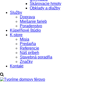
Škárovacie hmoty
Obklady a dlažby
Služby
Doprava
Miešanie farieb
Poradenstvo
Kúpeľňové štúdio
K-store
Misia
Predajňa
Referencie
Náš príbeh
Stavebná poradňa
Značky
Kontakt