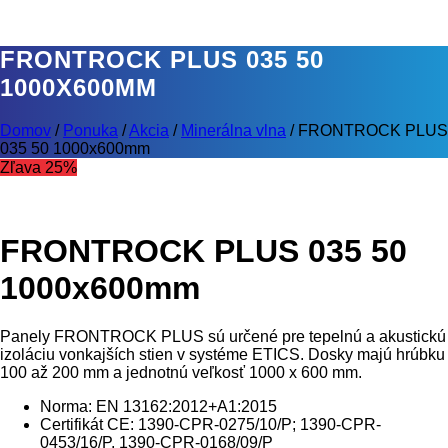
FRONTROCK PLUS 035 50
1000X600MM
Domov
/
Ponuka
/
Akcia
/
Minerálna vlna
/
FRONTROCK PLUS
035 50 1000x600mm
Zľava 25%
FRONTROCK PLUS 035 50
1000x600mm
Panely FRONTROCK PLUS sú určené pre tepelnú a akustickú
izoláciu vonkajších stien v systéme ETICS. Dosky majú hrúbku
100 až 200 mm a jednotnú veľkosť 1000 x 600 mm.
Norma: EN 13162:2012+A1:2015
Certifikát CE: 1390-CPR-0275/10/P; 1390-CPR-
0453/16/P, 1390-CPR-0168/09/P