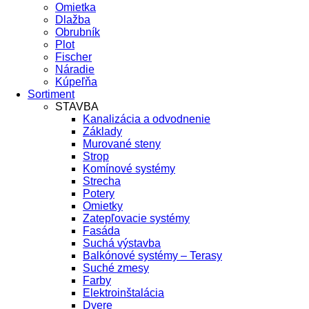
Omietka
Dlažba
Obrubník
Plot
Fischer
Náradie
Kúpeľňa
Sortiment
STAVBA
Kanalizácia a odvodnenie
Základy
Murované steny
Strop
Komínové systémy
Strecha
Potery
Omietky
Zatepľovacie systémy
Fasáda
Suchá výstavba
Balkónové systémy – Terasy
Suché zmesy
Farby
Elektroinštalácia
Dvere