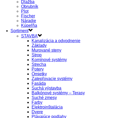
Dlažba
Obrubník
Plot
Fischer
Náradie
Kúpeľňa
Sortiment
STAVBA
Kanalizácia a odvodnenie
Základy
Murované steny
Strop
Komínové systémy
Strecha
Potery
Omietky
Zatepľovacie systémy
Fasáda
Suchá výstavba
Balkónové systémy – Terasy
Suché zmesy
Farby
Elektroinštalácia
Dvere
Plávajúce podlahy