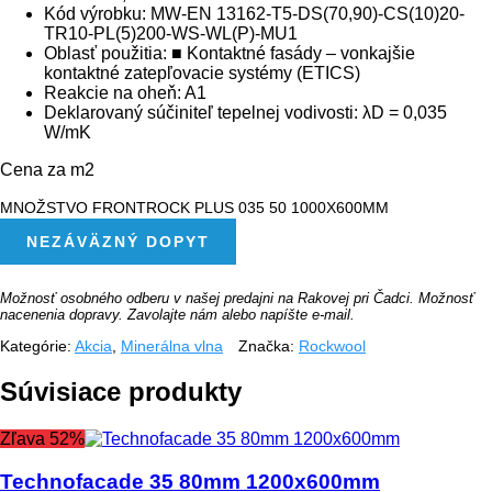
Kód výrobku: MW-EN 13162-T5-DS(70,90)-CS(10)20-
TR10-PL(5)200-WS-WL(P)-MU1
Oblasť použitia: ■ Kontaktné fasády – vonkajšie
kontaktné zatepľovacie systémy (ETICS)
Reakcie na oheň: A1
Deklarovaný súčiniteľ tepelnej vodivosti: λD = 0,035
W/mK
Cena za m2
MNOŽSTVO FRONTROCK PLUS 035 50 1000X600MM
NEZÁVÄZNÝ DOPYT
Možnosť osobného odberu v našej predajni na Rakovej pri Čadci. Možnosť
nacenenia dopravy. Zavolajte nám alebo napíšte e-mail.
Kategórie:
Akcia
,
Minerálna vlna
Značka:
Rockwool
Súvisiace produkty
Zľava 52%
Technofacade 35 80mm 1200x600mm