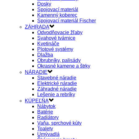
Dosky
Spojovací materiál
Kamenný koberec
Spojovací materiál Fischer
ZÁHRADA
Odvodňovacie žľaby
Svahové tvárnice
Kvetináče
Plotové systémy
Dlažba
Obrubníky, palisády
Okrasné kamene a štrky
NÁRADIE
Stavebné náradie
Elektrické náradie
Záhradné náradie
Lešenie a rebríky
KÚPEĽŇA
Nábytok
Batérie
Radiátory
Vaňa, sprchové kúty
Toalety
Umývadlá