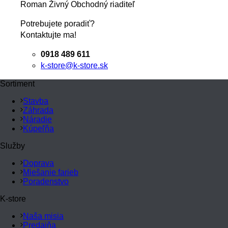
Roman Živný
Obchodný riaditeľ
Potrebujete poradiť?
Kontaktujte ma!
0918 489 611
k-store@k-store.sk
Sortiment
Stavba
Záhrada
Náradie
Kúpeľňa
Služby
Doprava
Miešanie farieb
Poradenstvo
K-store
Naša misia
Predajňa