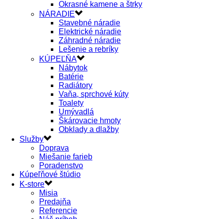
Okrasné kamene a štrky
NÁRADIE
Stavebné náradie
Elektrické náradie
Záhradné náradie
Lešenie a rebríky
KÚPEĽŇA
Nábytok
Batérie
Radiátory
Vaňa, sprchové kúty
Toalety
Umývadlá
Škárovacie hmoty
Obklady a dlažby
Služby
Doprava
Miešanie farieb
Poradenstvo
Kúpeľňové štúdio
K-store
Misia
Predajňa
Referencie