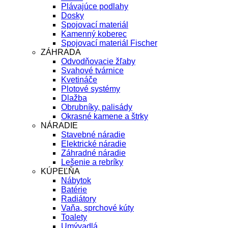
Plávajúce podlahy
Dosky
Spojovací materiál
Kamenný koberec
Spojovací materiál Fischer
ZÁHRADA
Odvodňovacie žľaby
Svahové tvárnice
Kvetináče
Plotové systémy
Dlažba
Obrubníky, palisády
Okrasné kamene a štrky
NÁRADIE
Stavebné náradie
Elektrické náradie
Záhradné náradie
Lešenie a rebríky
KÚPEĽŇA
Nábytok
Batérie
Radiátory
Vaňa, sprchové kúty
Toalety
Umývadlá