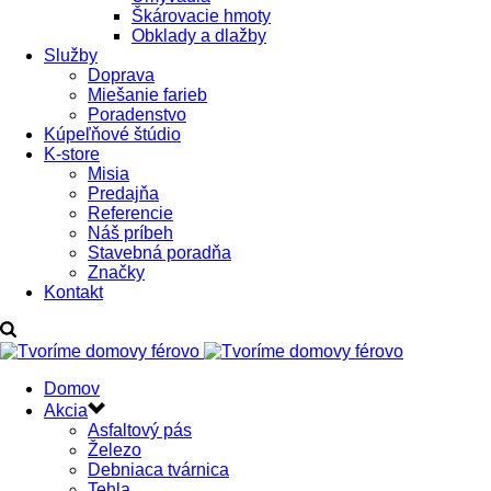
Škárovacie hmoty
Obklady a dlažby
Služby
Doprava
Miešanie farieb
Poradenstvo
Kúpeľňové štúdio
K-store
Misia
Predajňa
Referencie
Náš príbeh
Stavebná poradňa
Značky
Kontakt
Domov
Akcia
Asfaltový pás
Železo
Debniaca tvárnica
Tehla