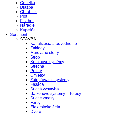
Omietka
Dlažba
Obrubník
Plot
Fischer
Náradie
Kúpeľňa
Sortiment
STAVBA
Kanalizácia a odvodnenie
Základy
Murované steny
Strop
Komínové systémy
Strecha
Potery
Omietky
Zatepľovacie systémy
Fasáda
Suchá výstavba
Balkónové systémy – Terasy
Suché zmesy
Farby
Elektroinštalácia
Dvere