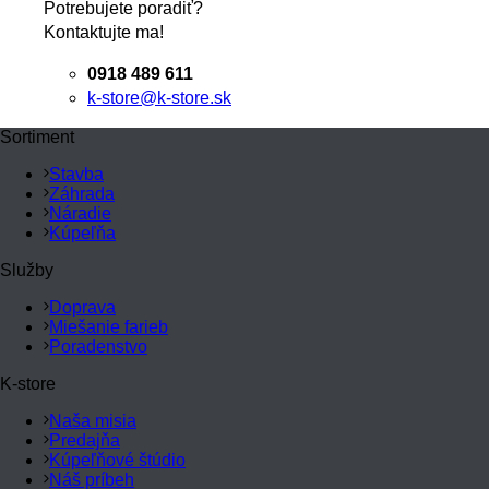
Potrebujete poradiť?
Kontaktujte ma!
0918 489 611
k-store@k-store.sk
Sortiment
Stavba
Záhrada
Náradie
Kúpeľňa
Služby
Doprava
Miešanie farieb
Poradenstvo
K-store
Naša misia
Predajňa
Kúpeľňové štúdio
Náš príbeh