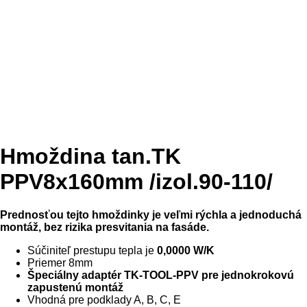
Hmoždina tan.TK
PPV8x160mm /izol.90-110/
Prednosťou tejto hmoždinky je veľmi rýchla a jednoduchá
montáž, bez rizika presvitania na fasáde.
Súčiniteľ prestupu tepla je
0,0000 W/K
Priemer 8mm
Špeciálny adaptér TK-TOOL-PPV pre jednokrokovú
zapustenú montáž
Vhodná pre podklady A, B, C, E