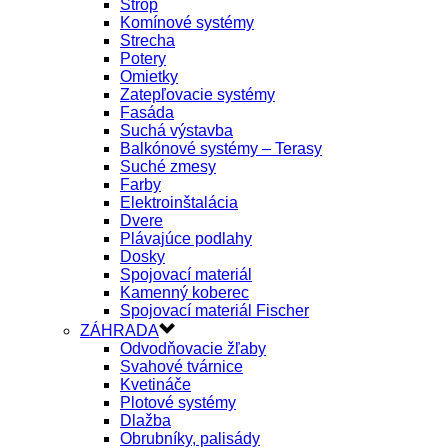
Strop
Komínové systémy
Strecha
Potery
Omietky
Zatepľovacie systémy
Fasáda
Suchá výstavba
Balkónové systémy – Terasy
Suché zmesy
Farby
Elektroinštalácia
Dvere
Plávajúce podlahy
Dosky
Spojovací materiál
Kamenný koberec
Spojovací materiál Fischer
ZÁHRADA
Odvodňovacie žľaby
Svahové tvárnice
Kvetináče
Plotové systémy
Dlažba
Obrubníky, palisády