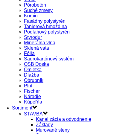
Pórobetón
Suché zmesy
Komín
Fasádny polystyrén
Tanierová hmoždina
Podlahový polystyrén
Styrodur
Minerálna vlna
Sklená vata
Fólia
Sadrokartónový systém
OSB Doska
Omietka
Dlažba
Obrubník
Plot
Fischer
Náradie
Kúpeľňa
Sortiment
STAVBA
Kanalizácia a odvodnenie
Základy
Murované steny