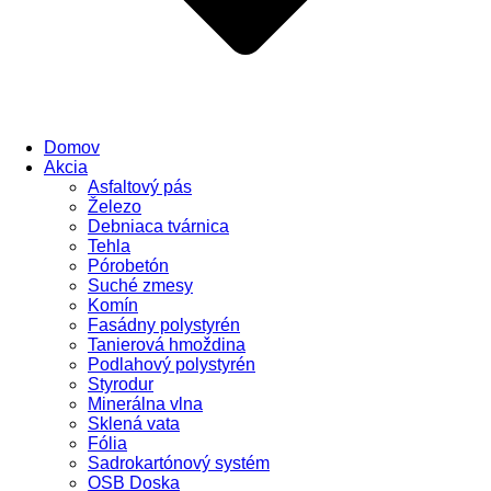
Domov
Akcia
Asfaltový pás
Železo
Debniaca tvárnica
Tehla
Pórobetón
Suché zmesy
Komín
Fasádny polystyrén
Tanierová hmoždina
Podlahový polystyrén
Styrodur
Minerálna vlna
Sklená vata
Fólia
Sadrokartónový systém
OSB Doska