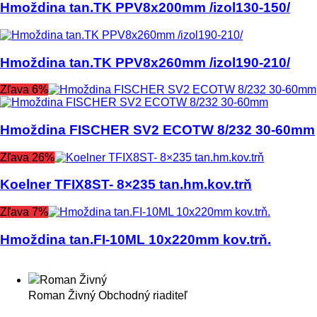
Hmoždina tan.TK PPV8x200mm /izol130-150/
Hmoždina tan.TK PPV8x260mm /izol190-210/
Zľava 6%
Hmoždina FISCHER SV2 ECOTW 8/232 30-60mm
Zľava 26%
Koelner TFIX8ST- 8×235 tan.hm.kov.trň
Zľava 7%
Hmoždina tan.FI-10ML 10x220mm kov.trň.
Roman Živný
Obchodný riaditeľ