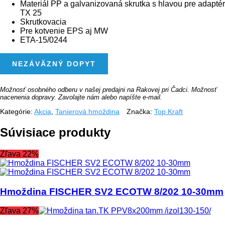
Materiál PP a galvanizovaná skrutka s hlavou pre adaptér
TX 25
Skrutkovacia
Pre kotvenie EPS aj MW
ETA-15/0244
MNOŽSTVO
NEZÁVÄZNÝ DOPYT
HMOŽDINA
TAN.TK
PPV8X160MM
/IZOL.90-
Možnosť osobného odberu v našej predajni na Rakovej pri Čadci. Možnosť
110/
nacenenia dopravy. Zavolajte nám alebo napíšte e-mail.
Kategórie:
Akcia
,
Tanierová hmoždina
Značka:
Top Kraft
Súvisiace produkty
Zľava 22%
Hmoždina FISCHER SV2 ECOTW 8/202 10-30mm
Zľava 27%