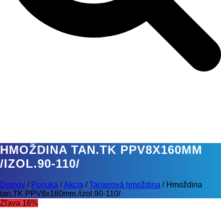
HMOŽDINA TAN.TK PPV8X160MM
/IZOL.90-110/
Domov
/
Ponuka
/
Akcia
/
Tanierová hmoždina
/
Hmoždina
tan.TK PPV8x160mm /izol.90-110/
Zľava 16%