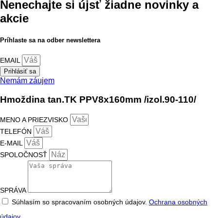
Nenechajte si újsť žiadne novinky a
akcie
Príhlaste sa na odber newslettera
EMAIL
Prihlásiť sa
Nemám záujem
Hmoždina tan.TK PPV8x160mm /izol.90-110/
MENO A PRIEZVISKO
TELEFÓN
E-MAIL
SPOLOČNOSŤ
SPRÁVA
Súhlasím so spracovaním osobných údajov.
Ochrana osobných
údajov.