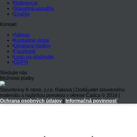
Referencie
Stavebná poradňa
Značky
Kontakt
Adresa
Kontaktné údaje
Otváracie hodiny
Facebook
Logo na stiahnutie
GDPR
Sledujte nás
Možnosti platby
Stavebniny K-store, s.r.o. Raková | Dodávateľ stavebného
materiálu s najširšou ponukou v okrese Čadca © 2016 |
Ochrana osobných údajov
|
Informačná povinnosť