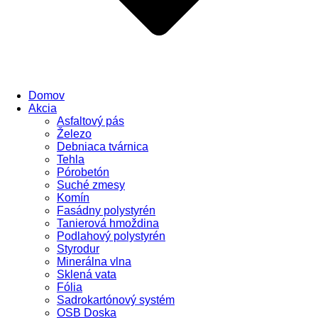
Domov
Akcia
Asfaltový pás
Železo
Debniaca tvárnica
Tehla
Pórobetón
Suché zmesy
Komín
Fasádny polystyrén
Tanierová hmoždina
Podlahový polystyrén
Styrodur
Minerálna vlna
Sklená vata
Fólia
Sadrokartónový systém
OSB Doska