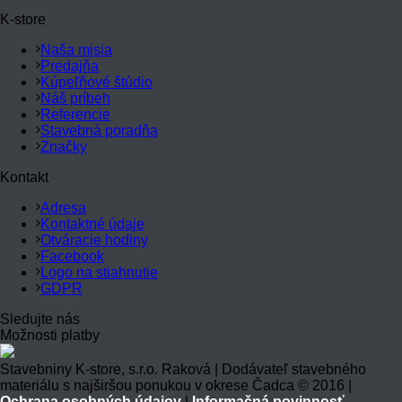
K-store
Naša misia
Predajňa
Kúpeľňové štúdio
Náš príbeh
Referencie
Stavebná poradňa
Značky
Kontakt
Adresa
Kontaktné údaje
Otváracie hodiny
Facebook
Logo na stiahnutie
GDPR
Sledujte nás
Možnosti platby
Stavebniny K-store, s.r.o. Raková | Dodávateľ stavebného
materiálu s najširšou ponukou v okrese Čadca © 2016 |
Ochrana osobných údajov
|
Informačná povinnosť