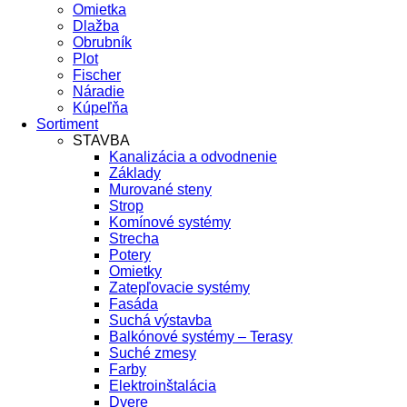
Omietka
Dlažba
Obrubník
Plot
Fischer
Náradie
Kúpeľňa
Sortiment
STAVBA
Kanalizácia a odvodnenie
Základy
Murované steny
Strop
Komínové systémy
Strecha
Potery
Omietky
Zatepľovacie systémy
Fasáda
Suchá výstavba
Balkónové systémy – Terasy
Suché zmesy
Farby
Elektroinštalácia
Dvere