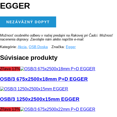
EGGER
MNOŽSTVO
NEZÁVÄZNÝ DOPYT
OSB/3
675X2500X15MM
P+D
EGGER
Možnosť osobného odberu v našej predajni na Rakovej pri Čadci. Možnosť
nacenenia dopravy. Zavolajte nám alebo napíšte e-mail.
Kategórie:
Akcia
,
OSB Doska
Značka:
Egger
Súvisiace produkty
Zľava 13%
OSB/3 675x2500x18mm P+D EGGER
OSB/3 1250x2500x15mm EGGER
Zľava 13%