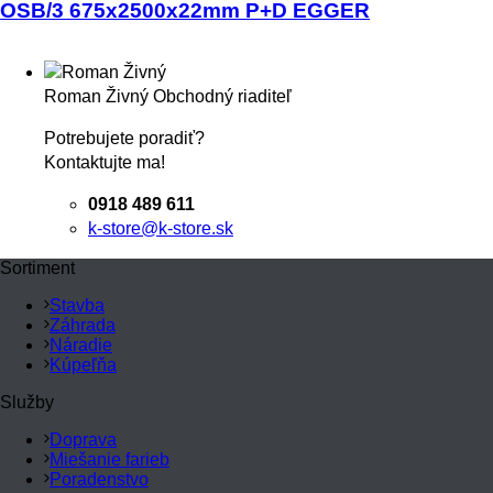
OSB/3 675x2500x22mm P+D EGGER
Roman Živný
Obchodný riaditeľ
Potrebujete poradiť?
Kontaktujte ma!
0918 489 611
k-store@k-store.sk
Sortiment
Stavba
Záhrada
Náradie
Kúpeľňa
Služby
Doprava
Miešanie farieb
Poradenstvo