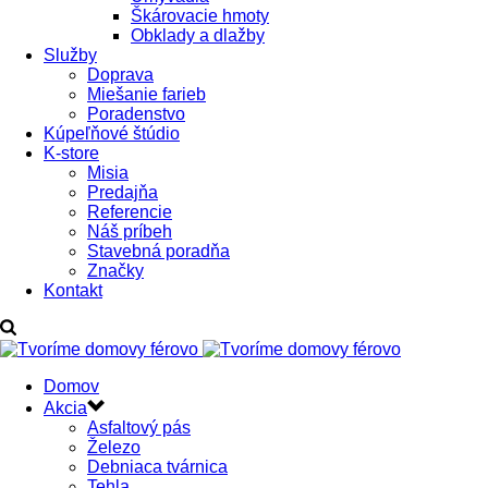
Škárovacie hmoty
Obklady a dlažby
Služby
Doprava
Miešanie farieb
Poradenstvo
Kúpeľňové štúdio
K-store
Misia
Predajňa
Referencie
Náš príbeh
Stavebná poradňa
Značky
Kontakt
Domov
Akcia
Asfaltový pás
Železo
Debniaca tvárnica
Tehla