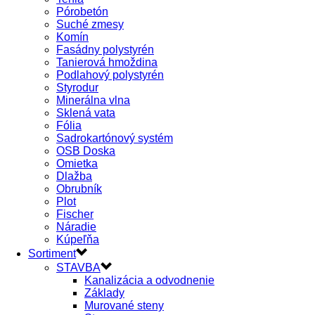
Pórobetón
Suché zmesy
Komín
Fasádny polystyrén
Tanierová hmoždina
Podlahový polystyrén
Styrodur
Minerálna vlna
Sklená vata
Fólia
Sadrokartónový systém
OSB Doska
Omietka
Dlažba
Obrubník
Plot
Fischer
Náradie
Kúpeľňa
Sortiment
STAVBA
Kanalizácia a odvodnenie
Základy
Murované steny