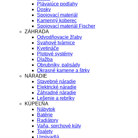
Plávajúce podlahy
Dosky
Spojovací materiál
Kamenný koberec
Spojovací materiál Fischer
ZÁHRADA
Odvodňovacie žľaby
Svahové tvárnice
Kvetináče
Plotové systémy
Dlažba
Obrubníky, palisády
Okrasné kamene a štrky
NÁRADIE
Stavebné náradie
Elektrické náradie
Záhradné náradie
Lešenie a rebríky
KÚPEĽŇA
Nábytok
Batérie
Radiátory
Vaňa, sprchové kúty
Toalety
Umývadlá