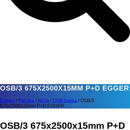
OSB/3 675X2500X15MM P+D EGGER
Domov
/
Ponuka
/
Akcia
/
OSB Doska
/
OSB/3
675x2500x15mm P+D EGGER
OSB/3 675x2500x15mm P+D