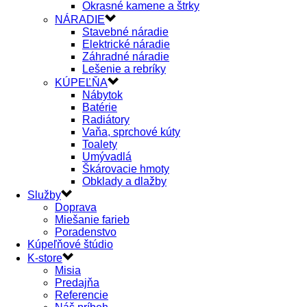
Okrasné kamene a štrky
NÁRADIE
Stavebné náradie
Elektrické náradie
Záhradné náradie
Lešenie a rebríky
KÚPEĽŇA
Nábytok
Batérie
Radiátory
Vaňa, sprchové kúty
Toalety
Umývadlá
Škárovacie hmoty
Obklady a dlažby
Služby
Doprava
Miešanie farieb
Poradenstvo
Kúpeľňové štúdio
K-store
Misia
Predajňa
Referencie