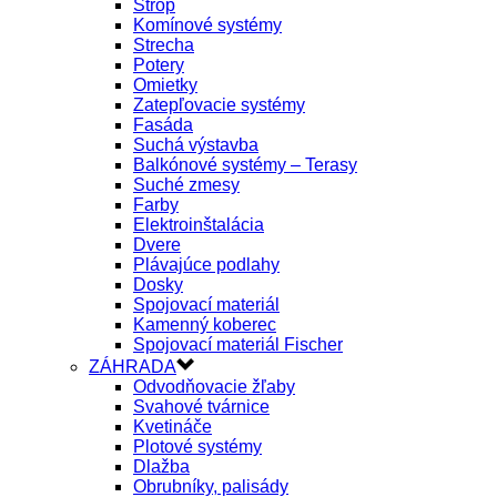
Strop
Komínové systémy
Strecha
Potery
Omietky
Zatepľovacie systémy
Fasáda
Suchá výstavba
Balkónové systémy – Terasy
Suché zmesy
Farby
Elektroinštalácia
Dvere
Plávajúce podlahy
Dosky
Spojovací materiál
Kamenný koberec
Spojovací materiál Fischer
ZÁHRADA
Odvodňovacie žľaby
Svahové tvárnice
Kvetináče
Plotové systémy
Dlažba
Obrubníky, palisády