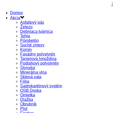
Domov
Akcia
Asfaltový pás
Železo
Debniaca tvárnica
Tehla
Pórobetón
Suché zmesy
Komín
Fasádny polystyrén
Tanierová hmoždina
Podlahový polystyrén
Styrodur
Minerálna vlna
Sklená vata
Fólia
Sadrokartónový systém
OSB Doska
Omietka
Dlažba
Obrubník
Plot