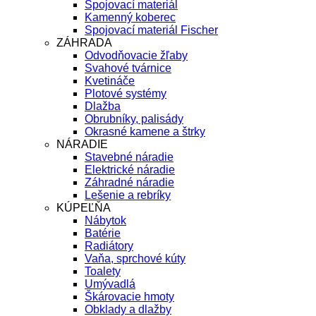
Spojovací materiál
Kamenný koberec
Spojovací materiál Fischer
ZÁHRADA
Odvodňovacie žľaby
Svahové tvárnice
Kvetináče
Plotové systémy
Dlažba
Obrubníky, palisády
Okrasné kamene a štrky
NÁRADIE
Stavebné náradie
Elektrické náradie
Záhradné náradie
Lešenie a rebríky
KÚPEĽŇA
Nábytok
Batérie
Radiátory
Vaňa, sprchové kúty
Toalety
Umývadlá
Škárovacie hmoty
Obklady a dlažby