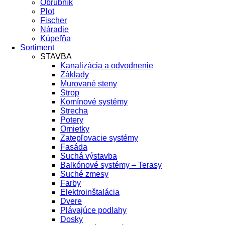
Obrubník
Plot
Fischer
Náradie
Kúpeľňa
Sortiment
STAVBA
Kanalizácia a odvodnenie
Základy
Murované steny
Strop
Komínové systémy
Strecha
Potery
Omietky
Zatepľovacie systémy
Fasáda
Suchá výstavba
Balkónové systémy – Terasy
Suché zmesy
Farby
Elektroinštalácia
Dvere
Plávajúce podlahy
Dosky