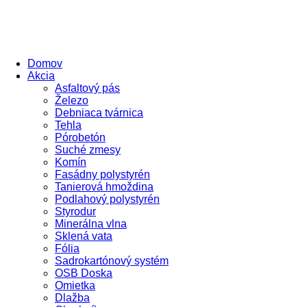
Domov
Akcia
Asfaltový pás
Železo
Debniaca tvárnica
Tehla
Pórobetón
Suché zmesy
Komín
Fasádny polystyrén
Tanierová hmoždina
Podlahový polystyrén
Styrodur
Minerálna vlna
Sklená vata
Fólia
Sadrokartónový systém
OSB Doska
Omietka
Dlažba