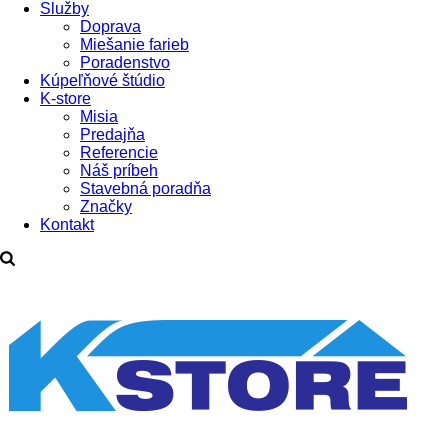
Služby
Doprava
Miešanie farieb
Poradenstvo
Kúpeľňové štúdio
K-store
Misia
Predajňa
Referencie
Náš príbeh
Stavebná poradňa
Značky
Kontakt