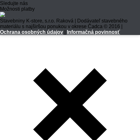
Sledujte nás
Možnosti platby
Stavebniny K-store, s.r.o. Raková | Dodávateľ stavebného
materiálu s najširšou ponukou v okrese Čadca © 2016 |
Ochrana osobných údajov
|
Informačná povinnosť