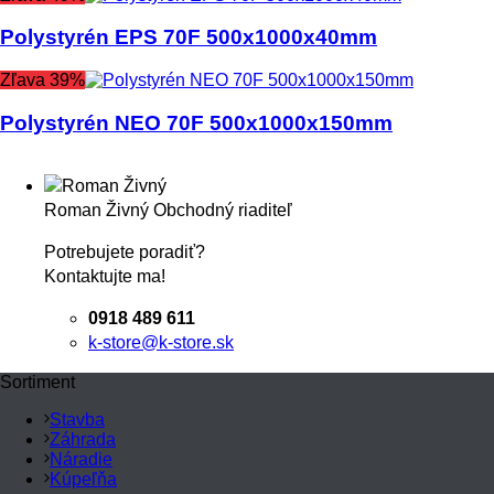
Polystyrén EPS 70F 500x1000x40mm
Zľava 39%
Polystyrén NEO 70F 500x1000x150mm
Roman Živný
Obchodný riaditeľ
Potrebujete poradiť?
Kontaktujte ma!
0918 489 611
k-store@k-store.sk
Sortiment
Stavba
Záhrada
Náradie
Kúpeľňa