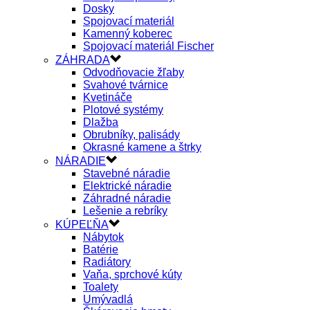
Dosky
Spojovací materiál
Kamenný koberec
Spojovací materiál Fischer
ZÁHRADA
Odvodňovacie žľaby
Svahové tvárnice
Kvetináče
Plotové systémy
Dlažba
Obrubníky, palisády
Okrasné kamene a štrky
NÁRADIE
Stavebné náradie
Elektrické náradie
Záhradné náradie
Lešenie a rebríky
KÚPEĽŇA
Nábytok
Batérie
Radiátory
Vaňa, sprchové kúty
Toalety
Umývadlá