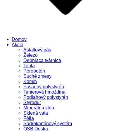
Domov
Akcia
Asfaltový pás
Železo
Debniaca tvárnica
Tehla
Pórobetón
Suché zmesy
Komín
Fasádny polystyrén
Tanierová hmoždina
Podlahový polystyrén
Styrodur
Minerálna vlna
Sklená vata
Fólia
Sadrokartónový systém
OSB Doska