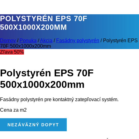
POLYSTYRÉN EPS 70F
500X1000X200MM
Domov
/
Ponuka
/
Akcia
/
Fasádny polystyrén
/
Polystyrén EPS
70F 500x1000x200mm
Zľava 50%
Polystyrén EPS 70F
500x1000x200mm
Fasádny polystyrén pre kontaktný zatepľovací systém.
Cena za m2
MNOŽSTVO
NEZÁVÄZNÝ DOPYT
POLYSTYRÉN
EPS
70F