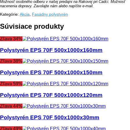
500X1000X200MM
Možnosť osobného odberu v našej predajni na Rakovej pri Čadci. Možnosť
nacenenia dopravy. Zavolajte nám alebo napíšte e-mail.
Kategórie:
Akcia
,
Fasádny polystyrén
Súvisiace produkty
Zľava 34%
Polystyrén EPS 70F 500x1000x160mm
Zľava 38%
Polystyrén EPS 70F 500x1000x150mm
Zľava 59%
Polystyrén EPS 70F 500x1000x120mm
Zľava 44%
Polystyrén EPS 70F 500x1000x30mm
Zľava 49%