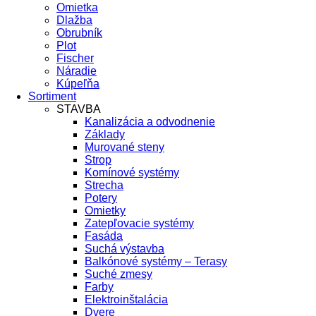
Omietka
Dlažba
Obrubník
Plot
Fischer
Náradie
Kúpeľňa
Sortiment
STAVBA
Kanalizácia a odvodnenie
Základy
Murované steny
Strop
Komínové systémy
Strecha
Potery
Omietky
Zatepľovacie systémy
Fasáda
Suchá výstavba
Balkónové systémy – Terasy
Suché zmesy
Farby
Elektroinštalácia
Dvere