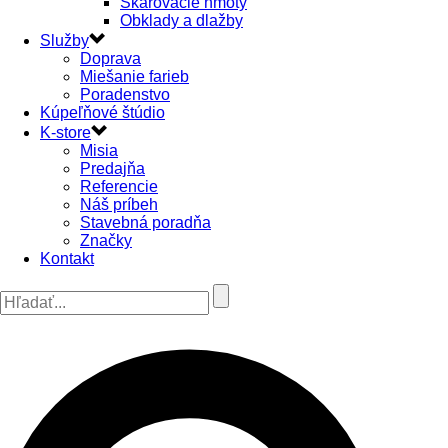
Škárovacie hmoty
Obklady a dlažby
Služby
Doprava
Miešanie farieb
Poradenstvo
Kúpeľňové štúdio
K-store
Misia
Predajňa
Referencie
Náš príbeh
Stavebná poradňa
Značky
Kontakt