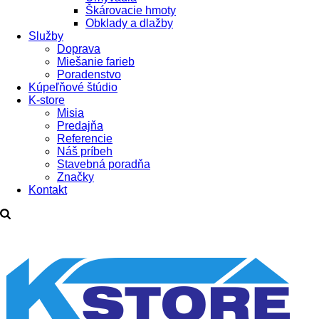
Škárovacie hmoty
Obklady a dlažby
Služby
Doprava
Miešanie farieb
Poradenstvo
Kúpeľňové štúdio
K-store
Misia
Predajňa
Referencie
Náš príbeh
Stavebná poradňa
Značky
Kontakt