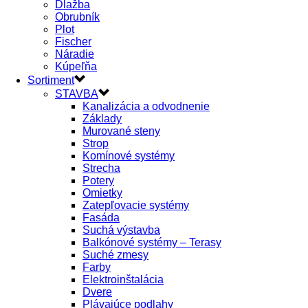
Dlažba
Obrubník
Plot
Fischer
Náradie
Kúpeľňa
Sortiment
STAVBA
Kanalizácia a odvodnenie
Základy
Murované steny
Strop
Komínové systémy
Strecha
Potery
Omietky
Zatepľovacie systémy
Fasáda
Suchá výstavba
Balkónové systémy – Terasy
Suché zmesy
Farby
Elektroinštalácia
Dvere
Plávajúce podlahy