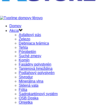
Domov
Akcia
Asfaltový pás
Železo
Debniaca tvárnica
Tehla
Pórobetón
Suché zmesy
Komín
Fasádny polystyrén
Tanierová hmoždina
Podlahový polystyrén
Styrodur
Minerálna vlna
Sklená vata
Fólia
Sadrokartónový systém
OSB Doska
Omietka