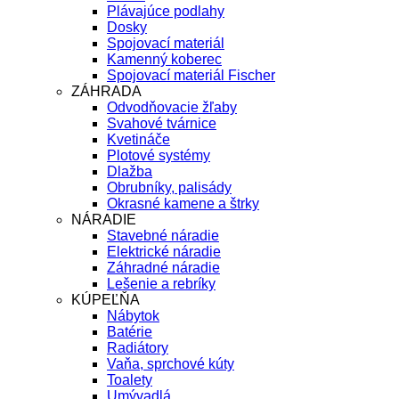
Plávajúce podlahy
Dosky
Spojovací materiál
Kamenný koberec
Spojovací materiál Fischer
ZÁHRADA
Odvodňovacie žľaby
Svahové tvárnice
Kvetináče
Plotové systémy
Dlažba
Obrubníky, palisády
Okrasné kamene a štrky
NÁRADIE
Stavebné náradie
Elektrické náradie
Záhradné náradie
Lešenie a rebríky
KÚPEĽŇA
Nábytok
Batérie
Radiátory
Vaňa, sprchové kúty
Toalety
Umývadlá