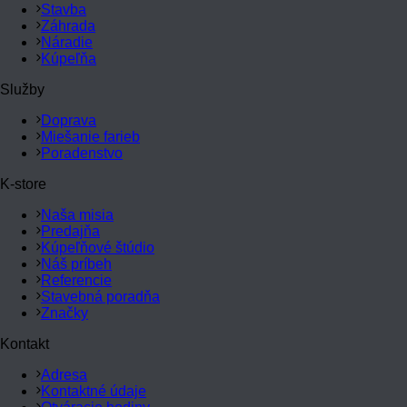
Stavba
Záhrada
Náradie
Kúpeľňa
Služby
Doprava
Miešanie farieb
Poradenstvo
K-store
Naša misia
Predajňa
Kúpeľňové štúdio
Náš príbeh
Referencie
Stavebná poradňa
Značky
Kontakt
Adresa
Kontaktné údaje