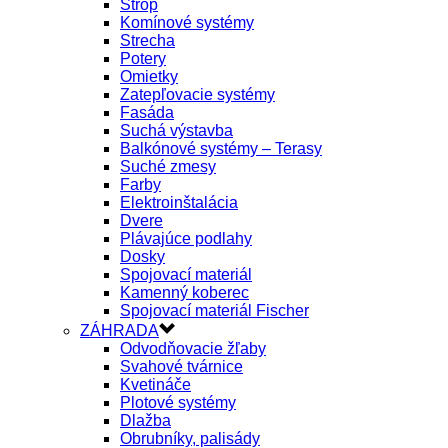
Strop
Komínové systémy
Strecha
Potery
Omietky
Zatepľovacie systémy
Fasáda
Suchá výstavba
Balkónové systémy – Terasy
Suché zmesy
Farby
Elektroinštalácia
Dvere
Plávajúce podlahy
Dosky
Spojovací materiál
Kamenný koberec
Spojovací materiál Fischer
ZÁHRADA
Odvodňovacie žľaby
Svahové tvárnice
Kvetináče
Plotové systémy
Dlažba
Obrubníky, palisády