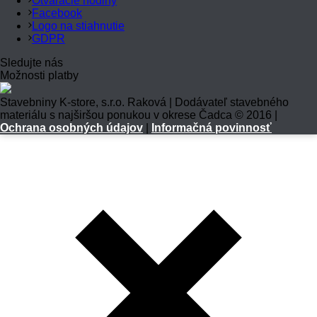
Otváracie hodiny
Facebook
Logo na stiahnutie
GDPR
Sledujte nás
Možnosti platby
Stavebniny K-store, s.r.o. Raková | Dodávateľ stavebného
materiálu s najširšou ponukou v okrese Čadca © 2016 |
Ochrana osobných údajov
|
Informačná povinnosť