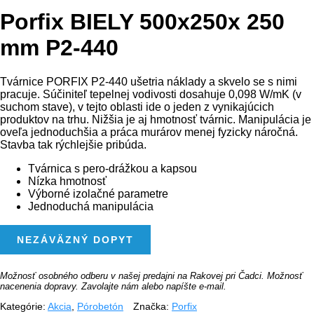
Porfix BIELY 500x250x 250
mm P2-440
Tvárnice PORFIX P2-440 ušetria náklady a skvelo se s nimi
pracuje. Súčiniteľ tepelnej vodivosti dosahuje 0,098 W/mK (v
suchom stave), v tejto oblasti ide o jeden z vynikajúcich
produktov na trhu. Nižšia je aj hmotnosť tvárnic. Manipulácia je
oveľa jednoduchšia a práca murárov menej fyzicky náročná.
Stavba tak rýchlejšie pribúda.
Tvárnica s pero-drážkou a kapsou
Nízka hmotnosť
Výborné izolačné parametre
Jednoduchá manipulácia
MNOŽSTVO
NEZÁVÄZNÝ DOPYT
PORFIX
BIELY
500X250X
250
Možnosť osobného odberu v našej predajni na Rakovej pri Čadci. Možnosť
MM
nacenenia dopravy. Zavolajte nám alebo napíšte e-mail.
P2-
Kategórie:
Akcia
,
Pórobetón
Značka:
Porfix
440