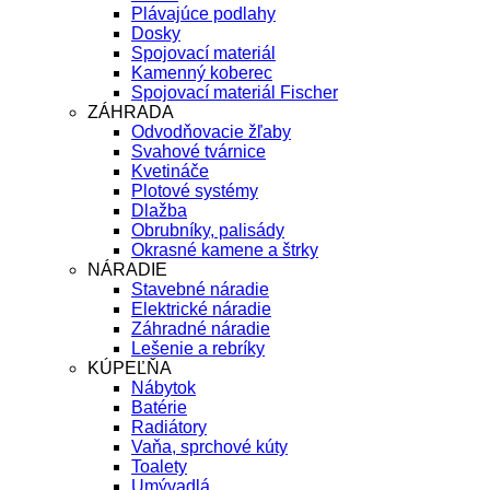
Plávajúce podlahy
Dosky
Spojovací materiál
Kamenný koberec
Spojovací materiál Fischer
ZÁHRADA
Odvodňovacie žľaby
Svahové tvárnice
Kvetináče
Plotové systémy
Dlažba
Obrubníky, palisády
Okrasné kamene a štrky
NÁRADIE
Stavebné náradie
Elektrické náradie
Záhradné náradie
Lešenie a rebríky
KÚPEĽŇA
Nábytok
Batérie
Radiátory
Vaňa, sprchové kúty
Toalety
Umývadlá