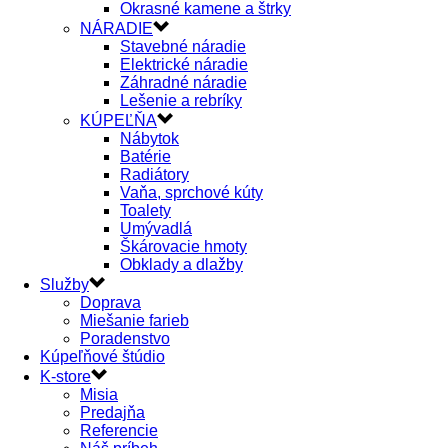
Okrasné kamene a štrky
NÁRADIE
Stavebné náradie
Elektrické náradie
Záhradné náradie
Lešenie a rebríky
KÚPEĽŇA
Nábytok
Batérie
Radiátory
Vaňa, sprchové kúty
Toalety
Umývadlá
Škárovacie hmoty
Obklady a dlažby
Služby
Doprava
Miešanie farieb
Poradenstvo
Kúpeľňové štúdio
K-store
Misia
Predajňa
Referencie