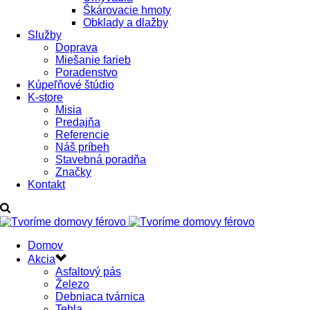
Škárovacie hmoty
Obklady a dlažby
Služby
Doprava
Miešanie farieb
Poradenstvo
Kúpeľňové štúdio
K-store
Misia
Predajňa
Referencie
Náš príbeh
Stavebná poradňa
Značky
Kontakt
Domov
Akcia
Asfaltový pás
Železo
Debniaca tvárnica
Tehla