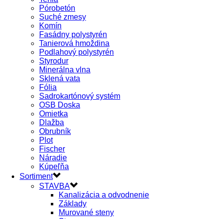
Pórobetón
Suché zmesy
Komín
Fasádny polystyrén
Tanierová hmoždina
Podlahový polystyrén
Styrodur
Minerálna vlna
Sklená vata
Fólia
Sadrokartónový systém
OSB Doska
Omietka
Dlažba
Obrubník
Plot
Fischer
Náradie
Kúpeľňa
Sortiment
STAVBA
Kanalizácia a odvodnenie
Základy
Murované steny