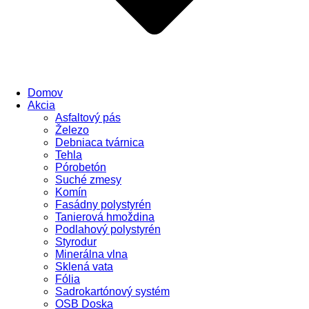
Domov
Akcia
Asfaltový pás
Železo
Debniaca tvárnica
Tehla
Pórobetón
Suché zmesy
Komín
Fasádny polystyrén
Tanierová hmoždina
Podlahový polystyrén
Styrodur
Minerálna vlna
Sklená vata
Fólia
Sadrokartónový systém
OSB Doska