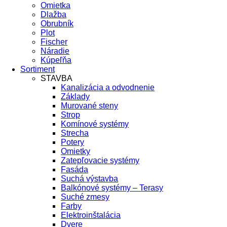
Omietka
Dlažba
Obrubník
Plot
Fischer
Náradie
Kúpeľňa
Sortiment
STAVBA
Kanalizácia a odvodnenie
Základy
Murované steny
Strop
Komínové systémy
Strecha
Potery
Omietky
Zatepľovacie systémy
Fasáda
Suchá výstavba
Balkónové systémy – Terasy
Suché zmesy
Farby
Elektroinštalácia
Dvere