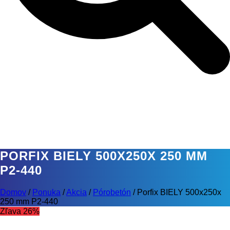
PORFIX BIELY 500X250X 250 MM
P2-440
Domov
/
Ponuka
/
Akcia
/
Pórobetón
/
Porfix BIELY 500x250x
250 mm P2-440
Zľava 26%