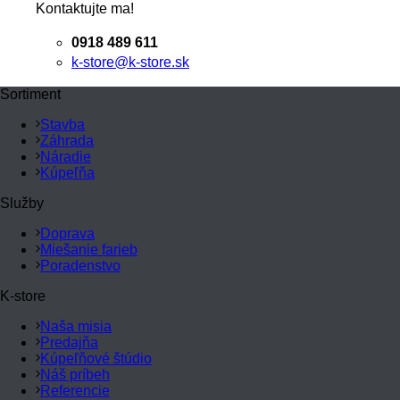
Kontaktujte ma!
0918 489 611
k-store@k-store.sk
Sortiment
Stavba
Záhrada
Náradie
Kúpeľňa
Služby
Doprava
Miešanie farieb
Poradenstvo
K-store
Naša misia
Predajňa
Kúpeľňové štúdio
Náš príbeh
Referencie