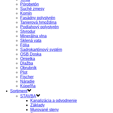
Pórobetón
Suché zmesy
Komín
Fasádny polystyrén
Tanierová hmoždina
Podlahový polystyrén
Styrodur
Minerálna vlna
Sklená vata
Fólia
Sadrokartónový systém
OSB Doska
Omietka
Dlažba
Obrubník
Plot
Fischer
Náradie
Kúpeľňa
Sortiment
STAVBA
Kanalizácia a odvodnenie
Základy
Murované steny