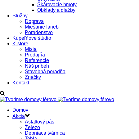
Škárovacie hmoty
Obklady a dlažby
Služby
Doprava
Miešanie farieb
Poradenstvo
Kúpeľňové štúdio
K-store
Misia
Predajňa
Referencie
Náš príbeh
Stavebná poradňa
Značky
Kontakt
Domov
Akcia
Asfaltový pás
Železo
Debniaca tvárnica
Tehla