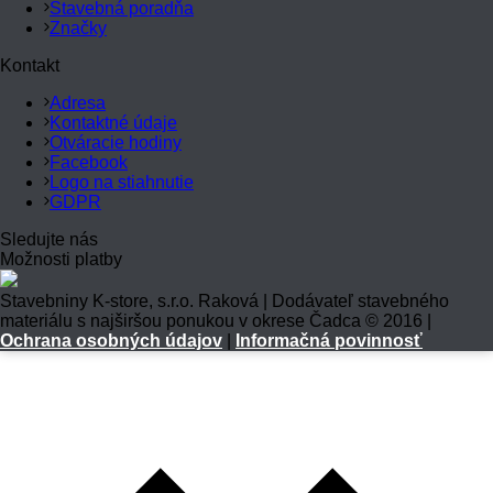
Stavebná poradňa
Značky
Kontakt
Adresa
Kontaktné údaje
Otváracie hodiny
Facebook
Logo na stiahnutie
GDPR
Sledujte nás
Možnosti platby
Stavebniny K-store, s.r.o. Raková | Dodávateľ stavebného
materiálu s najširšou ponukou v okrese Čadca © 2016 |
Ochrana osobných údajov
|
Informačná povinnosť