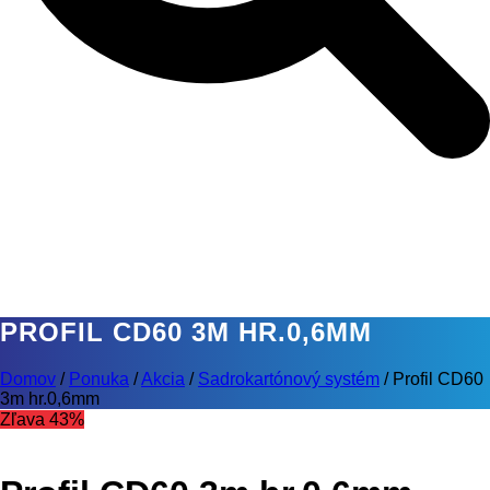
PROFIL CD60 3M HR.0,6MM
Domov
/
Ponuka
/
Akcia
/
Sadrokartónový systém
/
Profil CD60
3m hr.0,6mm
Zľava 43%