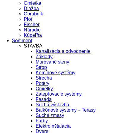
Omietka
Dlažba
Obrubník
Plot
Fischer
Náradie
Kúpeľňa
Sortiment
STAVBA
Kanalizácia a odvodnenie
Základy
Murované steny
Strop
Komínové systémy
Strecha
Potery
Omietky
Zatepľovacie systémy
Fasáda
Suchá výstavba
Balkónové systémy – Terasy
Suché zmesy
Farby
Elektroinštalácia
Dvere