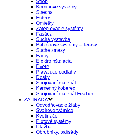
Strop
Komínové systémy
Strecha
Potery
Omietky
Zatepľovacie systémy
Fasáda
Suchá výstavba
Balkónové systémy – Terasy
Suché zmesy
Farby
Elektroinštalácia
Dvere
Plávajúce podlahy
Dosky
Spojovací materiál
Kamenný koberec
Spojovací materiál Fischer
ZÁHRADA
Odvodňovacie žľaby
Svahové tvárnice
Kvetináče
Plotové systémy
Dlažba
Obrubníky, palisády