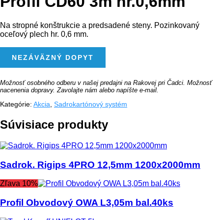
Profil CD60 3m hr.0,6mm
Na stropné konštrukcie a predsadené steny. Pozinkovaný
oceľový plech hr. 0,6 mm.
MNOŽSTVO
NEZÁVÄZNÝ DOPYT
PROFIL
CD60
3M
HR.0,6MM
Možnosť osobného odberu v našej predajni na Rakovej pri Čadci. Možnosť
nacenenia dopravy. Zavolajte nám alebo napíšte e-mail.
Kategórie:
Akcia
,
Sadrokartónový systém
Súvisiace produkty
Sadrok. Rigips 4PRO 12,5mm 1200x2000mm
Zľava 10%
Profil Obvodový OWA L3,05m bal.40ks