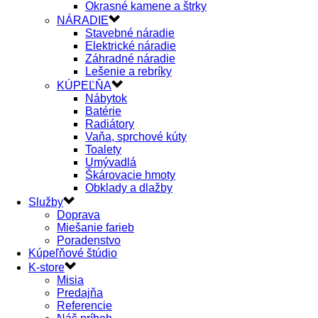
Okrasné kamene a štrky
NÁRADIE
Stavebné náradie
Elektrické náradie
Záhradné náradie
Lešenie a rebríky
KÚPEĽŇA
Nábytok
Batérie
Radiátory
Vaňa, sprchové kúty
Toalety
Umývadlá
Škárovacie hmoty
Obklady a dlažby
Služby
Doprava
Miešanie farieb
Poradenstvo
Kúpeľňové štúdio
K-store
Misia
Predajňa
Referencie