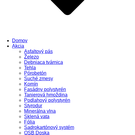
Domov
Akcia
Asfaltový pás
Železo
Debniaca tvárnica
Tehla
Pórobetón
Suché zmesy
Komín
Fasádny polystyrén
Tanierová hmoždina
Podlahový polystyrén
Styrodur
Minerálna vlna
Sklená vata
Fólia
Sadrokartónový systém
OSB Doska