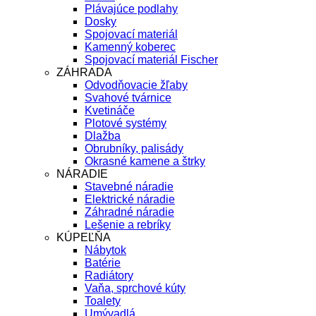
Plávajúce podlahy
Dosky
Spojovací materiál
Kamenný koberec
Spojovací materiál Fischer
ZÁHRADA
Odvodňovacie žľaby
Svahové tvárnice
Kvetináče
Plotové systémy
Dlažba
Obrubníky, palisády
Okrasné kamene a štrky
NÁRADIE
Stavebné náradie
Elektrické náradie
Záhradné náradie
Lešenie a rebríky
KÚPEĽŇA
Nábytok
Batérie
Radiátory
Vaňa, sprchové kúty
Toalety
Umývadlá