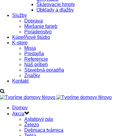
Škárovacie hmoty
Obklady a dlažby
Služby
Doprava
Miešanie farieb
Poradenstvo
Kúpeľňové štúdio
K-store
Misia
Predajňa
Referencie
Náš príbeh
Stavebná poradňa
Značky
Kontakt
Domov
Akcia
Asfaltový pás
Železo
Debniaca tvárnica
Tehla