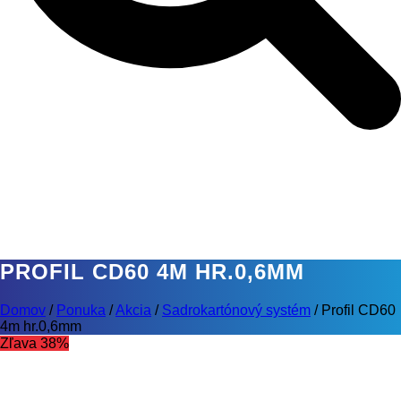
PROFIL CD60 4M HR.0,6MM
Domov
/
Ponuka
/
Akcia
/
Sadrokartónový systém
/
Profil CD60
4m hr.0,6mm
Zľava 38%