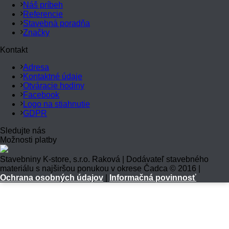
Náš príbeh
Referencie
Stavebná poradňa
Značky
Kontakt
Adresa
Kontaktné údaje
Otváracie hodiny
Facebook
Logo na stiahnutie
GDPR
Sledujte nás
Možnosti platby
Stavebniny K-store, s.r.o. Raková | Dodávateľ stavebného
materiálu s najširšou ponukou v okrese Čadca © 2016 |
Ochrana osobných údajov
|
Informačná povinnosť