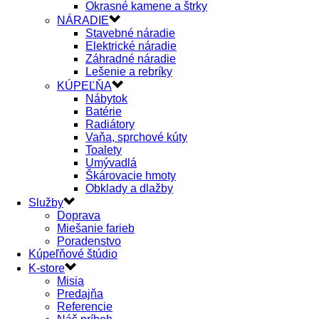
Okrasné kamene a štrky
NÁRADIE
Stavebné náradie
Elektrické náradie
Záhradné náradie
Lešenie a rebríky
KÚPEĽŇA
Nábytok
Batérie
Radiátory
Vaňa, sprchové kúty
Toalety
Umývadlá
Škárovacie hmoty
Obklady a dlažby
Služby
Doprava
Miešanie farieb
Poradenstvo
Kúpeľňové štúdio
K-store
Misia
Predajňa
Referencie