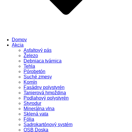
Domov
Akcia
Asfaltový pás
Železo
Debniaca tvárnica
Tehla
Pórobetón
Suché zmesy
Komín
Fasádny polystyrén
Tanierová hmoždina
Podlahový polystyrén
Styrodur
Minerálna vlna
Sklená vata
Fólia
Sadrokartónový systém
OSB Doska