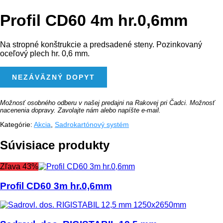
Profil CD60 4m hr.0,6mm
Na stropné konštrukcie a predsadené steny. Pozinkovaný
oceľový plech hr. 0,6 mm.
MNOŽSTVO
NEZÁVÄZNÝ DOPYT
PROFIL
CD60
4M
HR.0,6MM
Možnosť osobného odberu v našej predajni na Rakovej pri Čadci. Možnosť
nacenenia dopravy. Zavolajte nám alebo napíšte e-mail.
Kategórie:
Akcia
,
Sadrokartónový systém
Súvisiace produkty
Zľava 43%
Profil CD60 3m hr.0,6mm