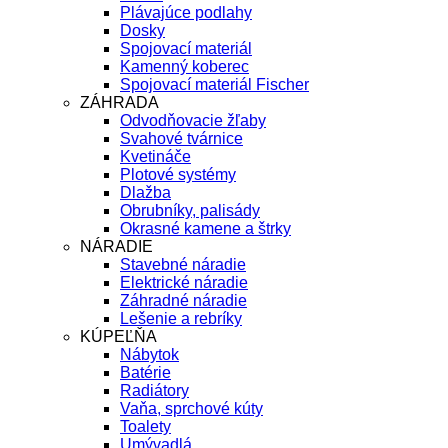
Plávajúce podlahy
Dosky
Spojovací materiál
Kamenný koberec
Spojovací materiál Fischer
ZÁHRADA
Odvodňovacie žľaby
Svahové tvárnice
Kvetináče
Plotové systémy
Dlažba
Obrubníky, palisády
Okrasné kamene a štrky
NÁRADIE
Stavebné náradie
Elektrické náradie
Záhradné náradie
Lešenie a rebríky
KÚPEĽŇA
Nábytok
Batérie
Radiátory
Vaňa, sprchové kúty
Toalety
Umývadlá