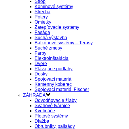
Strop
Komínové systémy
Strecha
Potery
Omietky
Zatepľovacie systémy
Fasáda
Suchá výstavba
Balkónové systémy – Terasy
Suché zmesy
Farby
Elektroinštalácia
Dvere
Plávajúce podlahy
Dosky
Spojovací materiál
Kamenný koberec
Spojovací materiál Fischer
ZÁHRADA
Odvodňovacie žľaby
Svahové tvárnice
Kvetináče
Plotové systémy
Dlažba
Obrubníky, palisády