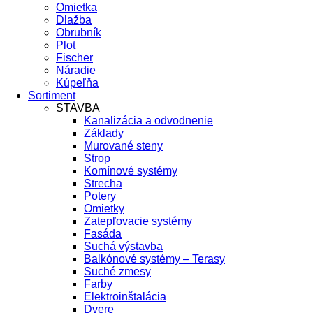
Omietka
Dlažba
Obrubník
Plot
Fischer
Náradie
Kúpeľňa
Sortiment
STAVBA
Kanalizácia a odvodnenie
Základy
Murované steny
Strop
Komínové systémy
Strecha
Potery
Omietky
Zatepľovacie systémy
Fasáda
Suchá výstavba
Balkónové systémy – Terasy
Suché zmesy
Farby
Elektroinštalácia
Dvere