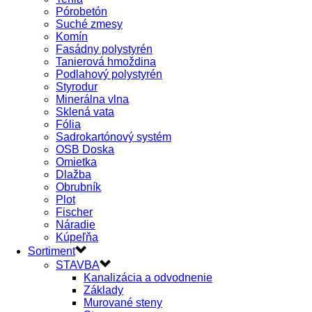
Pórobetón
Suché zmesy
Komín
Fasádny polystyrén
Tanierová hmoždina
Podlahový polystyrén
Styrodur
Minerálna vlna
Sklená vata
Fólia
Sadrokartónový systém
OSB Doska
Omietka
Dlažba
Obrubník
Plot
Fischer
Náradie
Kúpeľňa
Sortiment
STAVBA
Kanalizácia a odvodnenie
Základy
Murované steny