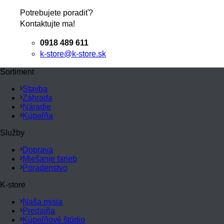
Potrebujete poradiť?
Kontaktujte ma!
0918 489 611
k-store@k-store.sk
Sortiment
Stavba
Záhrada
Náradie
Kúpeľňa
Služby
Doprava
Miešanie farieb
Poradenstvo
K-store
Naša misia
Predajňa
Kúpeľňové štúdio